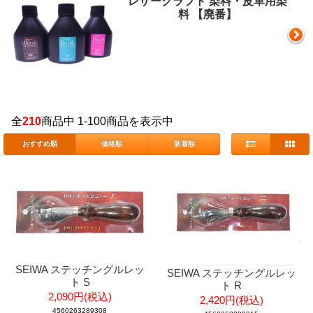
レザークラフト 染料・皮革用染
料 【廃番】
全
210
商品中 1-100商品を表示中
おすすめ順
価格順
新着順
SEIWA ステッチングルレッ
SEIWA ステッチングルレッ
ト S
ト R
2,090円(税込)
2,420円(税込)
4560263289308