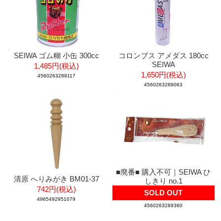
SEIWA ゴム糊 小缶 300cc
コロンブス アメダス 180cc
SEIWA
1,485円(税込)
1,650円(税込)
4560263289117
4560263289063
■廃番■ 購入不可｜SEIWA ひ
清原 へりみがき BM01-37
しきり no.1
742円(税込)
SOLD OUT
4965492951079
4560263289360