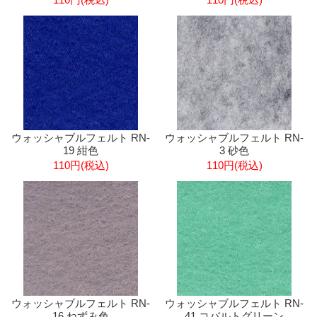
ウォッシャブルフェルト RN-
ウォッシャブルフェルト RN-
19 紺色
3 砂色
110円(税込)
110円(税込)
ウォッシャブルフェルト RN-
ウォッシャブルフェルト RN-
16 ねずみ色
41 コバルトグリーン