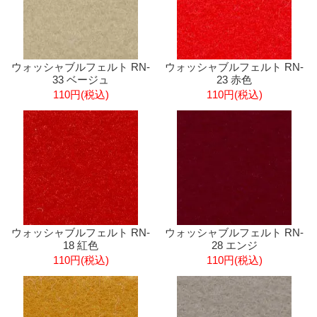
ウォッシャブルフェルト RN-
ウォッシャブルフェルト RN-
33 ベージュ
23 赤色
110円(税込)
110円(税込)
ウォッシャブルフェルト RN-
ウォッシャブルフェルト RN-
18 紅色
28 エンジ
110円(税込)
110円(税込)