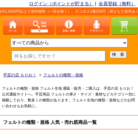
ログイン（ポイントが貯まる）
|
会員登録（無料）
料無料（一部を除く）、ネコポス1通250円（厚さなど条件あり）。詳しくは、こちら
手芸の店 もりお！
>
フェルトの種類・規格
フェルトの種類・規格 フェルト生地 通販・販売・ご購入は、手芸の店 もりお！
公式通販サイトへ。手芸用品 フェルトの厚さ・サイズ・素材などカテゴリー別に
掲載しており、数多くの種類があります。フェルト生地の種類・規格などのお問
い合わせもお気軽に。
フェルトの種類・規格 人気・売れ筋商品一覧