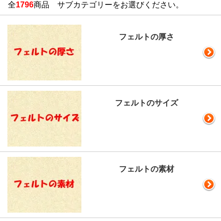
全
1796
商品 サブカテゴリーをお選びください。
フェルトの厚さ
フェルトのサイズ
フェルトの素材