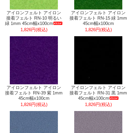
アイロンフェルト アイロン
アイロンフェルト アイロン
接着フェルト RN-10 明るい
接着フェルト RN-15 緑 1mm
緑 1mm 45cm幅x100cm
45cm幅x100cm
1,826円(税込)
1,826円(税込)
アイロンフェルト アイロン
アイロンフェルト アイロン
接着フェルト RN-39 紫 1mm
接着フェルト RN-31 黒 1mm
45cm幅x100cm
45cm幅x100cm
1,826円(税込)
1,826円(税込)