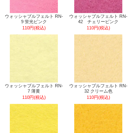
ウォッシャブルフェルト RN-
ウォッシャブルフェルト RN-
9 蛍光ピンク
42 チェリーピンク
110円(税込)
110円(税込)
ウォッシャブルフェルト RN-
ウォッシャブルフェルト RN-
7 薄黄
32 クリーム色
110円(税込)
110円(税込)