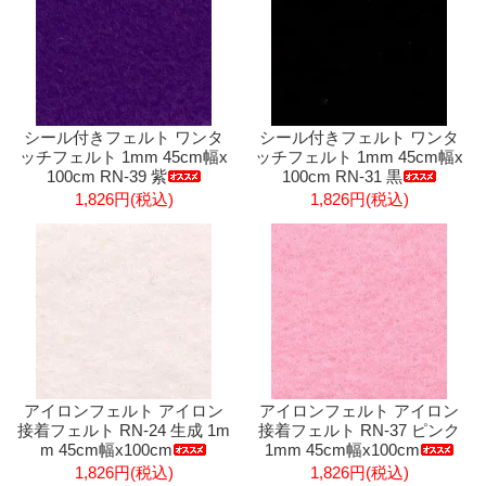
シール付きフェルト ワンタ
シール付きフェルト ワンタ
ッチフェルト 1mm 45cm幅x
ッチフェルト 1mm 45cm幅x
100cm RN-39 紫
100cm RN-31 黒
1,826円(税込)
1,826円(税込)
アイロンフェルト アイロン
アイロンフェルト アイロン
接着フェルト RN-24 生成 1m
接着フェルト RN-37 ピンク
m 45cm幅x100cm
1mm 45cm幅x100cm
1,826円(税込)
1,826円(税込)