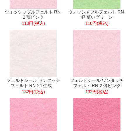
ウォッシャブルフェルト RN-
ウォッシャブルフェルト RN-
2 薄ピンク
47 薄いグリーン
110円(税込)
110円(税込)
フェルトシール ワンタッチ
フェルトシール ワンタッチ
フェルト RN-24 生成
フェルト RN-2 薄ピンク
132円(税込)
132円(税込)