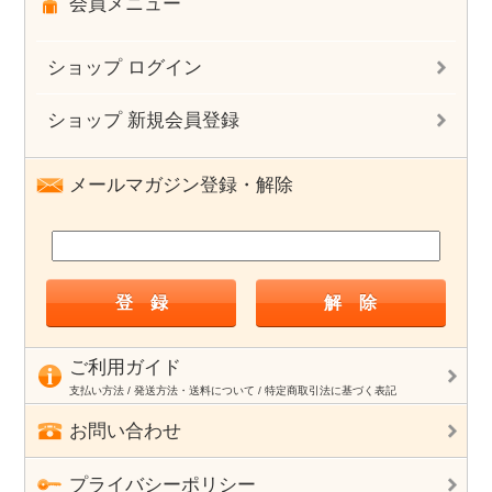
会員メニュー
ショップ ログイン
ショップ 新規会員登録
メールマガジン登録・解除
ご利用ガイド
支払い方法 / 発送方法・送料について / 特定商取引法に基づく表記
お問い合わせ
プライバシーポリシー