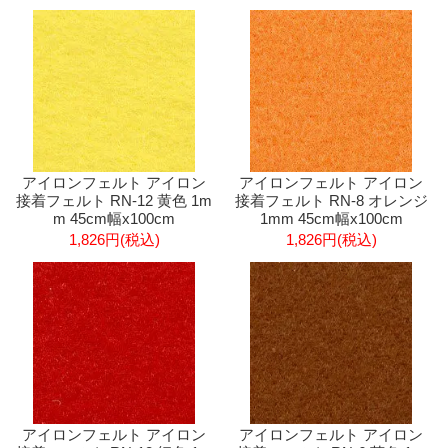
アイロンフェルト アイロン
アイロンフェルト アイロン
接着フェルト RN-12 黄色 1m
接着フェルト RN-8 オレンジ
m 45cm幅x100cm
1mm 45cm幅x100cm
1,826円(税込)
1,826円(税込)
アイロンフェルト アイロン
アイロンフェルト アイロン