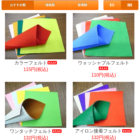
おすすめ順
価格順
新着順
カラーフェルト
ウォッシャブルフェルト
115円(税込)
110円(税込)
アイロン接着フェルト
ワンタッチフェルト
132円(税込)
132円(税込)