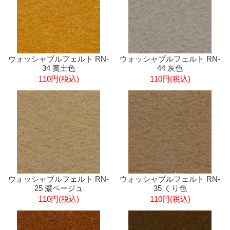
ウォッシャブルフェルト RN-
ウォッシャブルフェルト RN-
34 黄土色
44 灰色
110円(税込)
110円(税込)
ウォッシャブルフェルト RN-
ウォッシャブルフェルト RN-
25 濃ベージュ
35 くり色
110円(税込)
110円(税込)