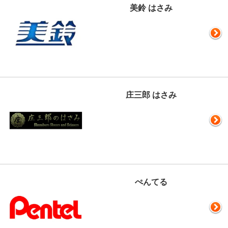
美鈴 はさみ
庄三郎 はさみ
ぺんてる