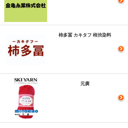
柿多冨 カキタフ 柿渋染料
元廣