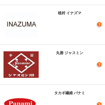
植村 イナズマ
丸善 ジャスミン
タカギ繊維 パナミ