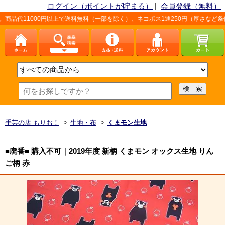
ログイン（ポイントが貯まる）
|
会員登録（無料）
円以上で送料無料（一部を除く）、ネコポス1通250円（厚さなど条件あり）。詳しく
手芸の店 もりお！
>
生地・布
>
くまモン生地
■廃番■ 購入不可｜2019年度 新柄 くまモン オックス生地 りん
ご柄 赤