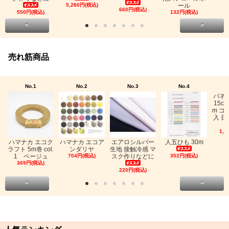
5,280円(税込)
ール
660円(税込)
550円(税込)
132円(税込)
<
>
売れ筋商品
No.1
No.2
No.3
No.4
バネ
15c
m ゴ
入 日
1,0
ハマナカ エコク
ハマナカ エコア
エアロシルバー
人五ひも 30m
ラフト 5m巻 col.
ンダリヤ
生地 接触冷感 マ
1 ベージュ
704円(税込)
スク作りなどに
352円(税込)
369円(税込)
220円(税込)
<
>