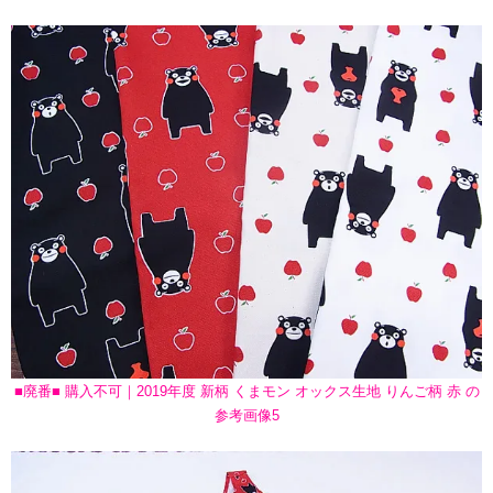
■廃番■ 購入不可｜2019年度 新柄 くまモン オックス生地 りんご柄 赤 の
参考画像5