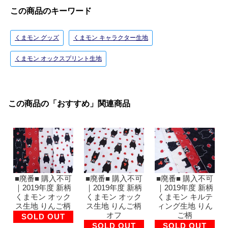
この商品のキーワード
くまモン グッズ
くまモン キャラクター生地
くまモン オックスプリント生地
この商品の「おすすめ」関連商品
■廃番■ 購入不可
■廃番■ 購入不可
■廃番■ 購入不可
｜2019年度 新柄
｜2019年度 新柄
｜2019年度 新柄
くまモン オック
くまモン オック
くまモン キルテ
ス生地 りんご柄
ス生地 りんご柄
ィング生地 りん
オフ
ご柄
SOLD OUT
SOLD OUT
SOLD OUT