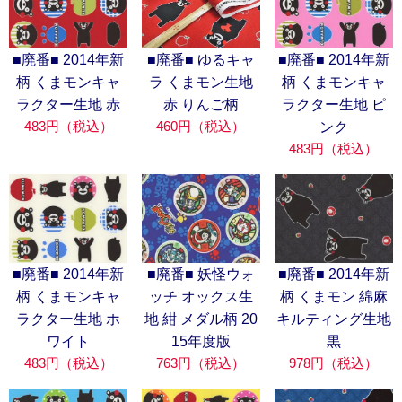
■廃番■ 2014年新
■廃番■ ゆるキャ
■廃番■ 2014年新
柄 くまモンキャ
ラ くまモン生地
柄 くまモンキャ
ラクター生地 赤
赤 りんご柄
ラクター生地 ピ
483円（税込）
460円（税込）
ンク
483円（税込）
■廃番■ 2014年新
■廃番■ 2014年新
■廃番■ 妖怪ウォ
柄 くまモン 綿麻
柄 くまモンキャ
ッチ オックス生
キルティング生地
ラクター生地 ホ
地 紺 メダル柄 20
黒
ワイト
15年度版
978円（税込）
483円（税込）
763円（税込）