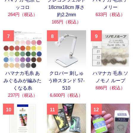
ッコロ
18cmx18cm 厚さ
メリー
264円（税込）
633円（税込）
約2.2mm
165円（税込）
7
8
9
ハマナカ毛糸 あ
クロバー 刺しゅ
ハマナカ 毛糸 ソ
みぐるみが編みた
う枠スタンド 57-
ノモノ ループ
686円（税込）
くなる糸
510
237円（税込）
6,600円（税込）
10
11
12