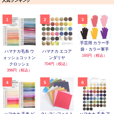
人気ランキング
1
2
3
手芸用 カラー手
袋・カラー軍手
ハマナカ毛糸 ウ
ハマナカ エコア
165円（税込）
ォッシュコットン
ンダリヤ
704円（税込）
クロッシェ
396円（税込）
4
5
6
ハマナカ 毛糸 ピ
クレヨンフェルト
ハマナカ 毛糸 ア