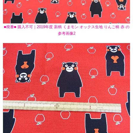
■廃番■ 購入不可｜2019年度 新柄 くまモン オックス生地 りんご柄 赤 の
参考画像2