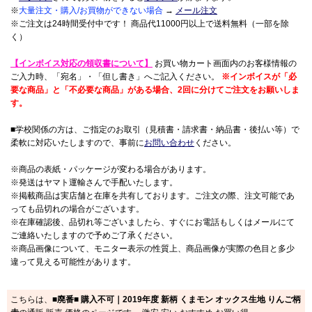
※
大量注文・購入/お買物ができない場合
→
メール注文
※ご注文は24時間受付中です！ 商品代11000円以上で送料無料（一部を除
く）
【インボイス対応の領収書について】
お買い物カート画面内のお客様情報の
ご入力時、「宛名」・「但し書き」へご記入ください。
※インボイスが「必
要な商品」と「不必要な商品」がある場合、2回に分けてご注文をお願いしま
す。
■学校関係の方は、ご指定のお取引（見積書・請求書・納品書・後払い等）で
柔軟に対応いたしますので、事前に
お問い合わせ
ください。
※商品の表紙・パッケージが変わる場合があります。
※発送はヤマト運輸さんで手配いたします。
※掲載商品は実店舗と在庫を共有しております。ご注文の際、注文可能であ
っても品切れの場合がございます。
※在庫確認後、品切れ等ございましたら、すぐにお電話もしくはメールにて
ご連絡いたしますので予めご了承ください。
※商品画像について、モニター表示の性質上、商品画像が実際の色目と多少
違って見える可能性があります。
こちらは、
■廃番■ 購入不可｜2019年度 新柄 くまモン オックス生地 りんご柄