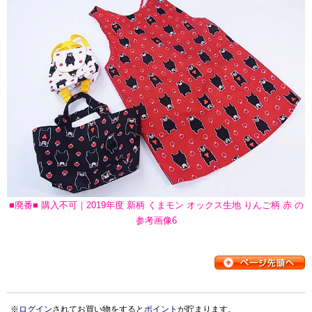
■廃番■ 購入不可｜2019年度 新柄 くまモン オックス生地 りんご柄 赤 の
参考画像6
※
ログイン
されてお買い物をすると
ポイント
が貯まります。