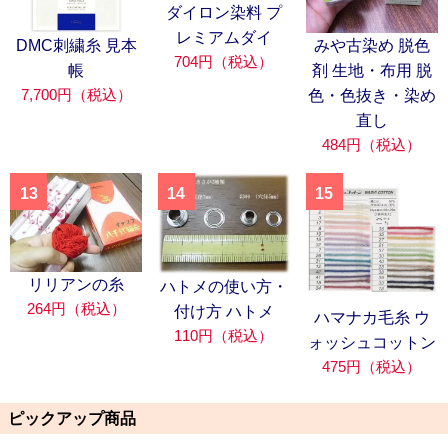
ダイロン染料 プ
レミアムダイ
DMC刺繍糸 見本
みや古染め 脱色
704円（税込）
帳
剤 生地・布用 脱
7,700円（税込）
色・色抜き・染め
直し
484円（税込）
13
14
15
リリアンの糸
ハトメの使い方・
264円（税込）
付け方 ハトメ
ハマナカ毛糸 ウ
110円（税込）
ォッシュコットン
475円（税込）
ピックアップ商品