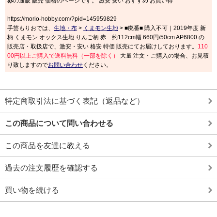
赤
の通販 販売 価格のページです。 激安 安い おすすめ お買い得
https://morio-hobby.com/?pid=145959829
手芸もりおでは、
生地・布
>
くまモン生地
> ■廃番■ 購入不可｜2019年度 新
柄 くまモン オックス生地 りんご柄 赤 約112cm幅 660円/50cm AP6800 の
販売店・取扱店で、激安・安い 格安 特価 販売にてお届けしております。
110
00円以上ご購入で送料無料（一部を除く）
大量 注文・ご購入の場合、お見積
り致しますので
お問い合わせ
ください。
特定商取引法に基づく表記（返品など）
この商品について問い合わせる
この商品を友達に教える
過去の注文履歴を確認する
買い物を続ける