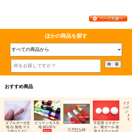
ほかの商品を探す
おすすめ商品
イナ
ンの
ン「
糸
26
ビリケンモス生
ダブルガーゼ生
手芸用 スチボー
地 綿100％
地 白 無地 マス
ル・素ボール 発
江戸打ち紐
ク作りなどに
泡スチロールボ