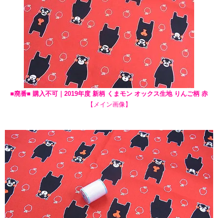
■廃番■ 購入不可｜2019年度 新柄 くまモン オックス生地 りんご柄 赤
【メイン画像】