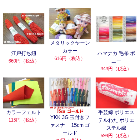
メタリックヤーン
カラー
江戸打ち紐
ハマナカ 毛糸 ボ
616円（税込）
660円（税込）
ニー
343円（税込）
カラーフェルト
手芸綿 ポリエス
YKK 3G 玉付きフ
115円（税込）
テルわた ポリエ
ァスナー 15cm ゴ
ステル綿
ールド
594円（税込）