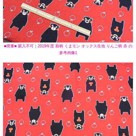
■廃番■ 購入不可｜2019年度 新柄 くまモン オックス生地 りんご柄 赤 の
参考画像1