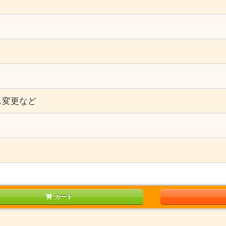
ス変更など
）
カート