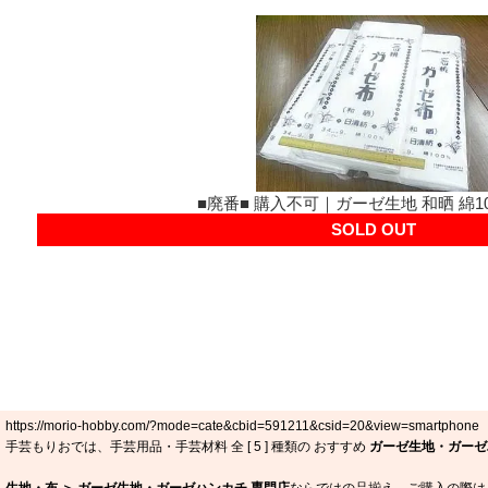
■廃番■ 購入不可｜ガーゼ生地 和晒 綿1
SOLD OUT
https://morio-hobby.com/?mode=cate&cbid=591211&csid=20&view=smartphone
手芸もりおでは、手芸用品・手芸材料 全 [
5
] 種類の おすすめ
ガーゼ生地・ガーゼ