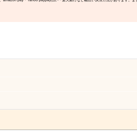
mazon pay・Yahoo paypay払い・楽天銀行など幅広い決済方法がありま