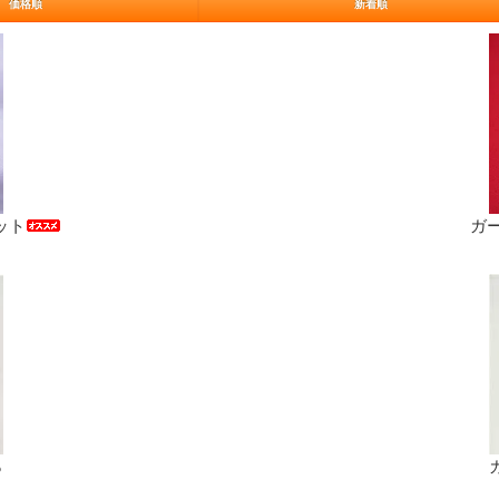
価格順
新着順
ット
ガー
％