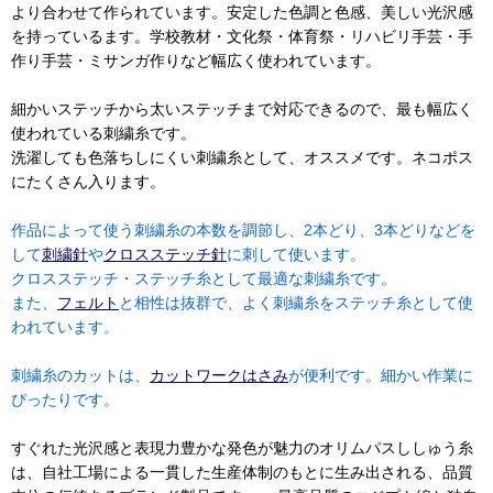
より合わせて作られています。安定した色調と色感、美しい光沢感
を持っているます。学校教材・文化祭・体育祭・リハビリ手芸・手
作り手芸・ミサンガ作りなど幅広く使われています。
細かいステッチから太いステッチまで対応できるので、最も幅広く
使われている刺繍糸です。
洗濯しても色落ちしにくい刺繍糸として、オススメです。ネコポス
にたくさん入ります。
作品によって使う刺繍糸の本数を調節し、2本どり、3本どりなどを
して
刺繍針
や
クロスステッチ針
に刺して使います。
クロスステッチ・ステッチ糸として最適な刺繍糸です。
また、
フェルト
と相性は抜群で、よく刺繍糸をステッチ糸として使
われています。
刺繍糸のカットは、
カットワークはさみ
が便利です。細かい作業に
ぴったりです。
すぐれた光沢感と表現力豊かな発色が魅力のオリムパスししゅう糸
は、自社工場による一貫した生産体制のもとに生み出される、品質