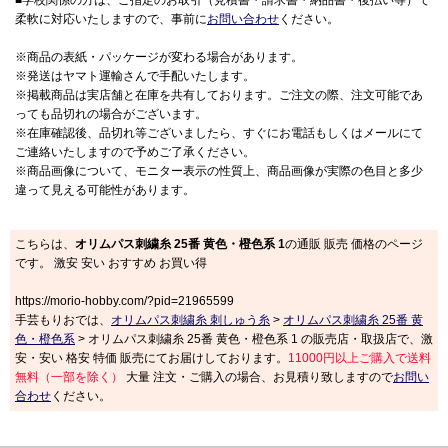
■学校関係の方は、ご指定のお取引（見積書・請求書・納品書・後払い等）で
柔軟に対応いたしますので、事前に
お問い合わせ
ください。
※商品の表紙・パッケージが変わる場合があります。
※発送はヤマト運輸さんで手配いたします。
※掲載商品は実店舗と在庫を共有しております。ご注文の際、注文可能であ
っても品切れの場合がございます。
※在庫確認後、品切れ等ございましたら、すぐにお電話もしくはメールにて
ご連絡いたしますので予めご了承ください。
※商品画像について、モニター表示の性質上、商品画像が実際の色目と多少
違って見える可能性があります。
こちらは、
オリムパス刺繍糸 25番 黄色・橙色系 1
の通販 販売 価格のページ
です。 激安 安い おすすめ お買い得
https://morio-hobby.com/?pid=21965599
手芸もりおでは、
オリムパス刺繍糸 刺しゅう糸
>
オリムパス刺繍糸 25番 黄
色・橙色系
> オリムパス刺繍糸 25番 黄色・橙色系 1 の販売店・取扱店で、激
安・安い 格安 特価 販売にてお届けしております。
11000円以上ご購入で送料
無料（一部を除く）
大量 注文・ご購入の場合、お見積り致しますので
お問い
合わせ
ください。