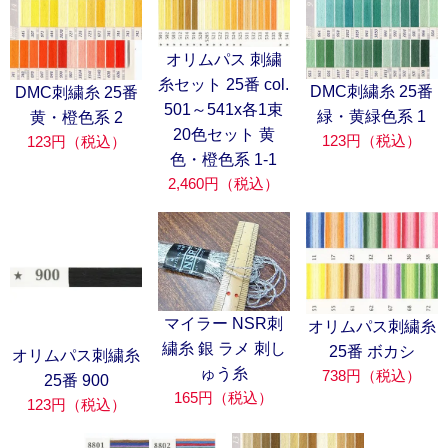
オリムパス 刺繍
糸セット 25番 col.
DMC刺繍糸 25番
DMC刺繍糸 25番
501～541x各1束
緑・黄緑色系 1
黄・橙色系 2
20色セット 黄
123円（税込）
123円（税込）
色・橙色系 1-1
2,460円（税込）
マイラー NSR刺
オリムパス刺繍糸
繍糸 銀 ラメ 刺し
25番 ボカシ
オリムパス刺繍糸
ゅう糸
738円（税込）
25番 900
165円（税込）
123円（税込）