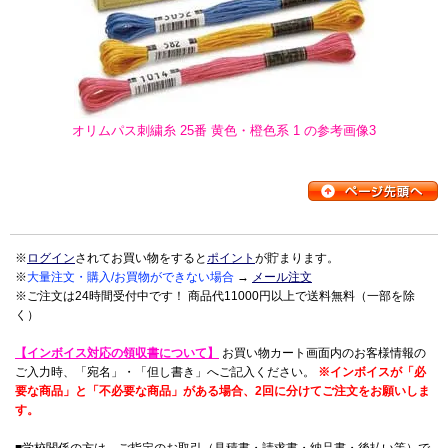
オリムパス刺繍糸 25番 黄色・橙色系 1 の参考画像3
※
ログイン
されてお買い物をすると
ポイント
が貯まります。
※
大量注文・購入/お買物ができない場合
→
メール注文
※ご注文は24時間受付中です！ 商品代11000円以上で送料無料（一部を除
く）
【インボイス対応の領収書について】
お買い物カート画面内のお客様情報の
ご入力時、「宛名」・「但し書き」へご記入ください。
※インボイスが「必
要な商品」と「不必要な商品」がある場合、2回に分けてご注文をお願いしま
す。