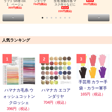
ラフト 5m巻 col.
ンダリヤ
生地 接触冷感 マ
1 ベージュ
704円(税込)
スク作りなどに
352円(税込)
369円(税込)
220円(税込)
<
>
人気ランキング
1
2
3
手芸用 カラー手
袋・カラー軍手
ハマナカ毛糸 ウ
ハマナカ エコア
165円（税込）
ォッシュコットン
ンダリヤ
704円（税込）
クロッシェ
396円（税込）