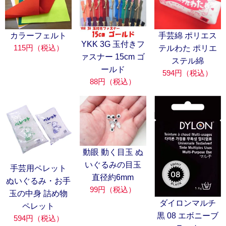
カラーフェルト
手芸綿 ポリエス
YKK 3G 玉付きフ
115円（税込）
テルわた ポリエ
ァスナー 15cm ゴ
ステル綿
ールド
594円（税込）
88円（税込）
動眼 動く目玉 ぬ
いぐるみの目玉
手芸用ペレット
直径約6mm
ぬいぐるみ・お手
99円（税込）
玉の中身 詰め物
ダイロンマルチ
ペレット
黒 08 エボニーブ
594円（税込）