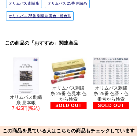
オリムパス 刺繍糸
オリムパス 25番 刺繍糸
オリムパス 25番 刺繍糸 黄色・橙色系
この商品の「おすすめ」関連商品
オリムパス刺繍
オリムパス刺繍
糸 25番 色見本 色
糸 25番 色番・色
オリムパス刺繍
から検索
番号から検索
糸 見本帳
SOLD OUT
SOLD OUT
7,425円(税込)
この商品を見ている人はこちらの商品もチェックしています