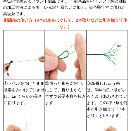
本位の伝統あるブランド製品です。 ・最高品質のエジプト綿と独自
の加工方法による美しい光沢と風合いに加え、染色堅牢性に優れた
高級糸です。
刺繍糸の使い方（6本の糸をほぐして、2本取りなどに引き揃えて使
う。）
①ラベルをつけたまま
②切った糸を2つ折り
③25番ししゅう糸
糸端をみつけて引き出
にして、折り山から1
は、6本の細い糸がゆ
し、1mくらいの長さ
本ずつ必要本数を抜き
るくよりあわされてい
に切ります。
ます。
ます。この細い糸を何
本か引き揃えて「○本
どり」といいます。