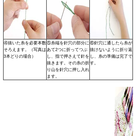
④抜いた糸を必要本数
⑤糸端を針穴の部分に
⑥針穴に通したら糸が
そろえます。（写真は
あて2つに折ってつぶ
抜けないように折り返
3本どりの場合）
し、指で押さえて針を
し、糸の準備は完了で
抜きます。その糸の折
す。
り山を針穴に押し入れ
ます。