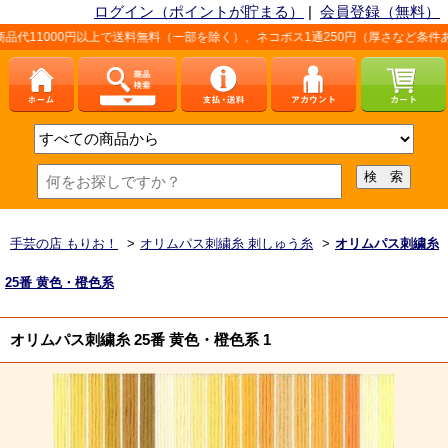
ログイン（ポイントが貯まる）
|
会員登録（無料）
0円以上で送料無料（一部を除く）、ネコポス1通250円（厚さなど条件あり）。詳し
手芸の店 もりお！
>
オリムパス刺繍糸 刺しゅう糸
>
オリムパス刺繍糸
25番 黄色・橙色系
オリムパス刺繍糸 25番 黄色・橙色系 1