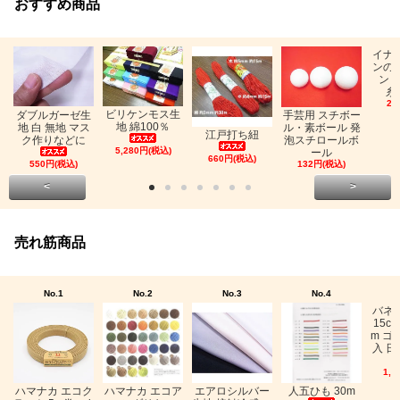
おすすめ商品
イナ
ンの
ン「
糸
26
ビリケンモス生
ダブルガーゼ生
手芸用 スチボー
地 綿100％
地 白 無地 マス
ル・素ボール 発
江戸打ち紐
ク作りなどに
泡スチロールボ
5,280円(税込)
ール
660円(税込)
550円(税込)
132円(税込)
<
>
売れ筋商品
No.1
No.2
No.3
No.4
バネ
15c
m ゴ
入 日
1,0
ハマナカ エコク
ハマナカ エコア
エアロシルバー
人五ひも 30m