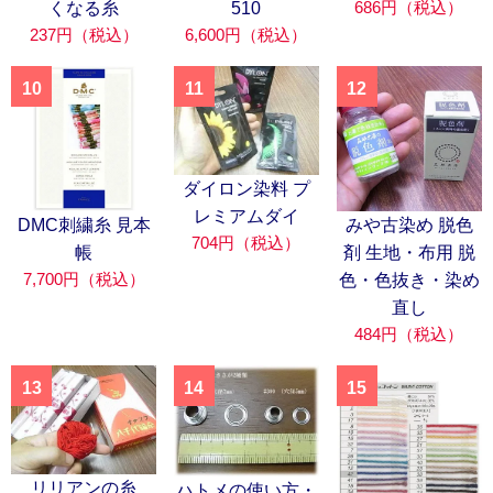
686円（税込）
くなる糸
510
237円（税込）
6,600円（税込）
10
11
12
ダイロン染料 プ
レミアムダイ
DMC刺繍糸 見本
みや古染め 脱色
704円（税込）
帳
剤 生地・布用 脱
7,700円（税込）
色・色抜き・染め
直し
484円（税込）
13
14
15
リリアンの糸
ハトメの使い方・