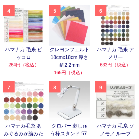
4
5
6
ハマナカ 毛糸 ピ
クレヨンフェルト
ハマナカ 毛糸 ア
ッコロ
18cmx18cm 厚さ
メリー
264円（税込）
633円（税込）
約2.2mm
165円（税込）
7
8
9
ハマナカ毛糸 あ
クロバー 刺しゅ
ハマナカ 毛糸 ソ
みぐるみが編みた
う枠スタンド 57-
ノモノ ループ