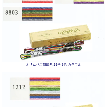
オリムパス刺繍糸 25番 8色 カラフル