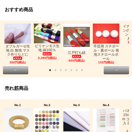
おすすめ商品
イナ
ンの
ン「
糸
33
ビリケンモス生
ダブルガーゼ生
手芸用 スチボー
地 綿100％
地 白 無地 マス
ル・素ボール 発
江戸打ち紐
ク作りなどに
泡スチロールボ
5,280円(税込)
ール
660円(税込)
550円(税込)
132円(税込)
<
>
売れ筋商品
No.1
No.2
No.3
No.4
バネ
15c
m ゴ
入 日
1,0