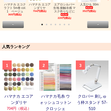
ハマナカ エコク
ハマナカ エコア
エアロシルバー
人五ひも 30m
ラフト 5m巻 col.
ンダリヤ
生地 接触冷感 マ
1 ベージュ
704円(税込)
スク作りなどに
352円(税込)
369円(税込)
220円(税込)
<
>
人気ランキング
1
2
3
ハマナカ エコア
ハマナカ毛糸 ウ
クロバー 刺しゅ
ンダリヤ
ォッシュコットン
う枠スタンド 57-
704円（税込）
クロッシェ
510