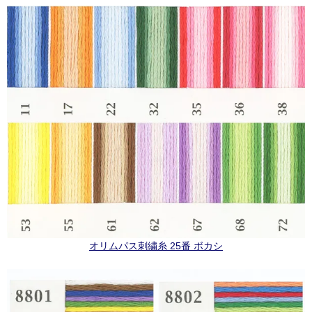
オリムパス刺繍糸 25番 ボカシ