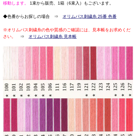
移動します。
1束から販売、1箱（6束入）もございます。
◆色番からお探しの場合 ⇒
オリムパス刺繍糸 25番 色番
※オリムパス刺繍糸の色や質感のご確認には、見本帳をお求めくだ
さい。
⇒
オリムパス刺繍糸 見本帳