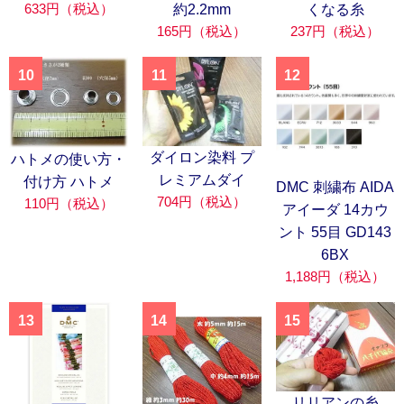
633円（税込）
約2.2mm
くなる糸
165円（税込）
237円（税込）
10
11
12
ダイロン染料 プ
ハトメの使い方・
レミアムダイ
付け方 ハトメ
DMC 刺繍布 AIDA
704円（税込）
110円（税込）
アイーダ 14カウ
ント 55目 GD143
6BX
1,188円（税込）
13
14
15
リリアンの糸