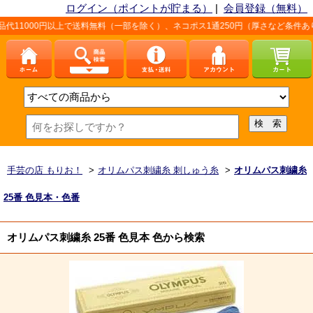
ログイン（ポイントが貯まる）
|
会員登録（無料）
料無料（一部を除く）、ネコポス1通250円（厚さなど条件あり）。詳しくは、こちら
手芸の店 もりお！
>
オリムパス刺繍糸 刺しゅう糸
>
オリムパス刺繍糸
25番 色見本・色番
オリムパス刺繍糸 25番 色見本 色から検索