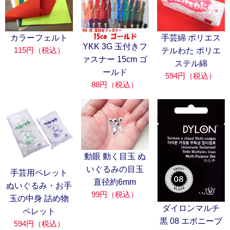
カラーフェルト
手芸綿 ポリエス
YKK 3G 玉付きフ
115円（税込）
テルわた ポリエ
ァスナー 15cm ゴ
ステル綿
ールド
594円（税込）
88円（税込）
動眼 動く目玉 ぬ
いぐるみの目玉
手芸用ペレット
直径約6mm
ぬいぐるみ・お手
99円（税込）
玉の中身 詰め物
ダイロンマルチ
ペレット
黒 08 エボニーブ
594円（税込）