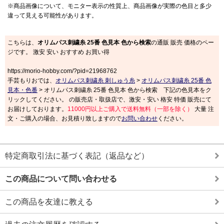
※商品画像について、モニター表示の性質上、商品画像が実際の色目と多少
違って見える可能性があります。
こちらは、
オリムパス刺繍糸 25番 色見本 色から検索
の通販 販売 価格のペー
ジです。 激安 安い おすすめ お買い得
https://morio-hobby.com/?pid=21968762
手芸もりおでは、
オリムパス刺繍糸 刺しゅう糸
>
オリムパス刺繍糸 25番 色
見本・色番
> オリムパス刺繍糸 25番 色見本 色から検索 下記の色見本をク
リックしてください。 の販売店・取扱店で、激安・安い 格安 特価 販売にて
お届けしております。
11000円以上ご購入で送料無料（一部を除く）
大量 注
文・ご購入の場合、お見積り致しますので
お問い合わせ
ください。
特定商取引法に基づく表記（返品など）
この商品について問い合わせる
この商品を友達に教える