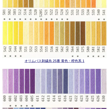
オリムパス刺繍糸 25番 黄色・橙色系 1