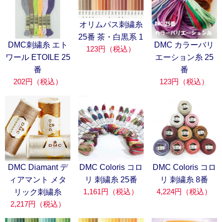
オリムパス刺繍糸
25番 茶・白黒系 1
DMC刺繍糸 エト
DMC カラーバリ
123円（税込）
ワール ETOILE 25
エーション糸 25
番
番
202円（税込）
123円（税込）
DMC Diamant デ
DMC Coloris コロ
DMC Coloris コロ
ィアマント メタ
リ 刺繍糸 25番
リ 刺繍糸 8番
1,161円（税込）
4,224円（税込）
リック刺繍糸
2,217円（税込）