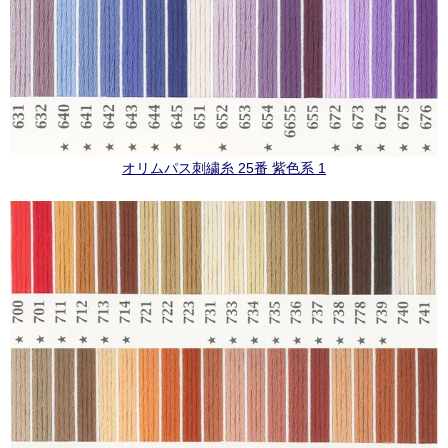
オリムパス刺繍糸 25番 紫色系 1