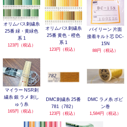
オリムパス刺繍糸
オリムパス刺繍糸
バイリーン 片面
25番 緑・黄緑色
25番 黄色・橙色
接着キルト芯 DC-
系 1
系 1
15N
123円（税込）
123円（税込）
88円（税込）
マイラー NSR刺
繍糸 銀 ラメ 刺し
DMC刺繍糸 25番
DMC ラメ糸 ボビ
ゅう糸
781（782）
ン巻
165円（税込）
123円（税込）
1,584円（税込）