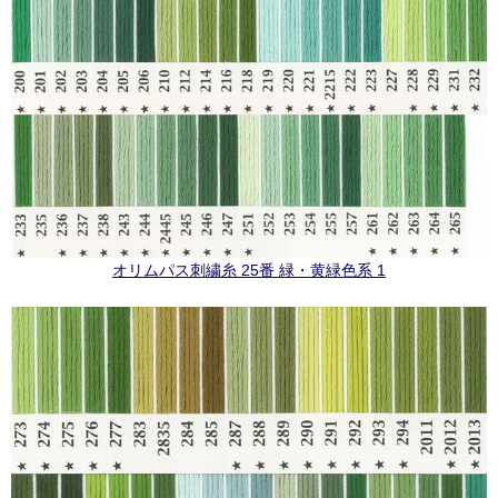
オリムパス刺繍糸 25番 緑・黄緑色系 1