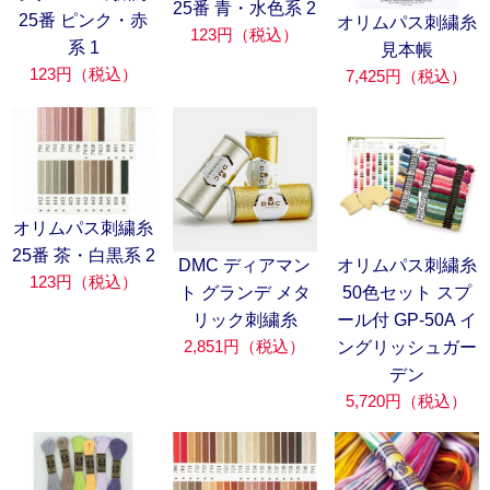
25番 青・水色系 2
25番 ピンク・赤
オリムパス刺繍糸
123円（税込）
系 1
見本帳
123円（税込）
7,425円（税込）
オリムパス刺繍糸
25番 茶・白黒系 2
DMC ディアマン
オリムパス刺繍糸
123円（税込）
ト グランデ メタ
50色セット スプ
リック刺繍糸
ール付 GP-50A イ
2,851円（税込）
ングリッシュガー
デン
5,720円（税込）