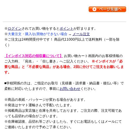
※
ログイン
されてお買い物をすると
ポイント
が貯まります。
※
大量注文・購入/お買物ができない場合
→
メール注文
※ご注文は24時間受付中です！ 商品代11000円以上で送料無料（一部を除
く）
【インボイス対応の領収書について】
お買い物カート画面内のお客様情報の
ご入力時、「宛名」・「但し書き」へご記入ください。
※インボイスが「必
要な商品」と「不必要な商品」がある場合、2回に分けてご注文をお願いしま
す。
■学校関係の方は、ご指定のお取引（見積書・請求書・納品書・後払い等）で
柔軟に対応いたしますので、事前に
お問い合わせ
ください。
※商品の表紙・パッケージが変わる場合があります。
※発送はヤマト運輸さんで手配いたします。
※掲載商品は実店舗と在庫を共有しております。ご注文の際、注文可能であ
っても品切れの場合がございます。
※在庫確認後、品切れ等ございましたら、すぐにお電話もしくはメールにて
ご連絡いたしますので予めご了承ください。