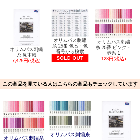
オリムパス刺繍
オリムパス刺繍
糸 25番 色番・色
糸 25番 ピンク・
オリムパス刺繍
番号から検索
赤系 1
糸 見本帳
SOLD OUT
123円(税込)
7,425円(税込)
この商品を見ている人はこちらの商品もチェックしています
オリムパス刺繍糸
オリムパス刺繍糸