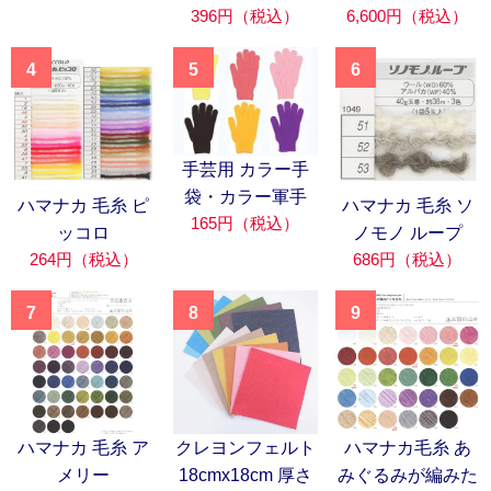
396円（税込）
6,600円（税込）
4
5
6
手芸用 カラー手
袋・カラー軍手
ハマナカ 毛糸 ピ
ハマナカ 毛糸 ソ
165円（税込）
ッコロ
ノモノ ループ
264円（税込）
686円（税込）
7
8
9
ハマナカ 毛糸 ア
クレヨンフェルト
ハマナカ毛糸 あ
メリー
18cmx18cm 厚さ
みぐるみが編みた