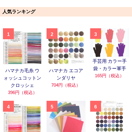
人気ランキング
1
2
3
手芸用 カラー手
袋・カラー軍手
ハマナカ毛糸 ウ
ハマナカ エコア
165円（税込）
ォッシュコットン
ンダリヤ
704円（税込）
クロッシェ
396円（税込）
4
5
6