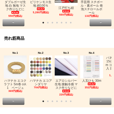
ビリケンモス生
ダブルガーゼ生
手芸用 スチボー
地 綿100％
地 白 無地 マス
ル・素ボール 発
江戸打ち紐
ク作りなどに
泡スチロールボ
5,280円(税込)
ール
660円(税込)
550円(税込)
132円(税込)
<
>
売れ筋商品
No.1
No.2
No.3
No.4
バネ
15c
m ゴ
入 日
1,0
ハマナカ エコク
ハマナカ エコア
エアロシルバー
人五ひも 30m
ラフト 5m巻 col.
ンダリヤ
生地 接触冷感 マ
1 ベージュ
704円(税込)
スク作りなどに
352円(税込)
369円(税込)
220円(税込)
<
>