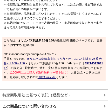
※発送はヤマト運輸さんで手配いたします。
※掲載商品は実店舗と在庫を共有しております。ご注文の際、注文可能であ
っても品切れの場合がございます。
※在庫確認後、品切れ等ございましたら、すぐにお電話もしくはメールにて
ご連絡いたしますので予めご了承ください。
※商品画像について、モニター表示の性質上、商品画像が実際の色目と多少
違って見える可能性があります。
こちらは、
オリムパス刺繍糸 25番 156
の通販 販売 価格のページです。 激安
安い おすすめ お買い得
https://morio-hobby.com/?pid=84782712
手芸もりおでは、
オリムパス刺繍糸 刺しゅう糸
>
オリムパス刺繍糸 25番 色
番 col.100～156
> オリムパス刺繍糸 25番 156 JANコード 【
49714512015
67
】 の販売店・取扱店で、激安・安い 格安 特価 販売にてお届けしておりま
す。
11000円以上ご購入で送料無料（一部を除く）
大量 注文・ご購入の場
合、お見積り致しますので
お問い合わせ
ください。
特定商取引法に基づく表記（返品など）
この商品について問い合わせる