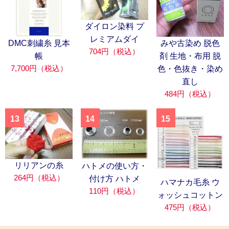
ダイロン染料 プ
レミアムダイ
DMC刺繍糸 見本
みや古染め 脱色
704円（税込）
帳
剤 生地・布用 脱
7,700円（税込）
色・色抜き・染め
直し
484円（税込）
13
14
15
リリアンの糸
ハトメの使い方・
264円（税込）
付け方 ハトメ
ハマナカ毛糸 ウ
110円（税込）
ォッシュコットン
475円（税込）