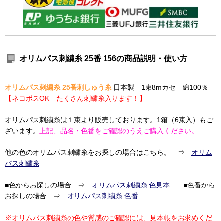
オリムパス刺繍糸 25番 156の商品説明・使い方
オリムパス刺繍糸 25番刺しゅう糸
日本製 1束8mカセ 綿100％
【ネコポスOK たくさん刺繍糸入ります！】
オリムパス刺繍糸は１束より販売しております。1箱（6束入）もご
ざいます。
上記、品名・色番をご確認のうえご購入ください。
他の色のオリムパス刺繍糸をお探しの場合はこちら。 ⇒
オリム
パス刺繍糸
■色からお探しの場合 ⇒
オリムパス刺繍糸 色見本
■色番から
お探しの場合 ⇒
オリムパス刺繍糸 色番
※オリムパス刺繍糸の色や質感のご確認には、見本帳をお求めくだ