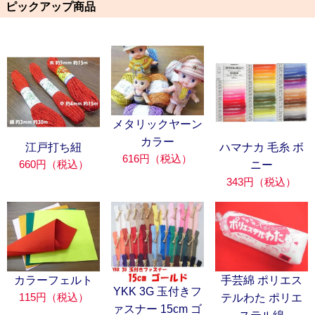
ピックアップ商品
メタリックヤーン
カラー
江戸打ち紐
ハマナカ 毛糸 ボ
616円（税込）
660円（税込）
ニー
343円（税込）
カラーフェルト
手芸綿 ポリエス
YKK 3G 玉付きフ
115円（税込）
テルわた ポリエ
ァスナー 15cm ゴ