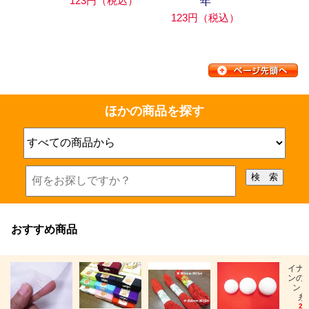
123円（税込）
年
123円（税込）
ほかの商品を探す
おすすめ商品
イナ
ンの
ン「
糸
26