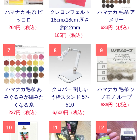
ハマナカ 毛糸 ピ
クレヨンフェルト
ハマナカ 毛糸 ア
ッコロ
18cmx18cm 厚さ
メリー
264円（税込）
633円（税込）
約2.2mm
165円（税込）
7
8
9
ハマナカ毛糸 あ
クロバー 刺しゅ
ハマナカ 毛糸 ソ
みぐるみが編みた
う枠スタンド 57-
ノモノ ループ
686円（税込）
くなる糸
510
237円（税込）
6,600円（税込）
10
11
12