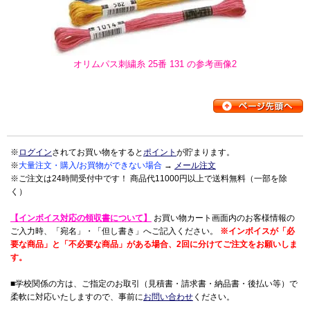
オリムパス刺繍糸 25番 131 の参考画像2
※
ログイン
されてお買い物をすると
ポイント
が貯まります。
※
大量注文・購入/お買物ができない場合
→
メール注文
※ご注文は24時間受付中です！ 商品代11000円以上で送料無料（一部を除
く）
【インボイス対応の領収書について】
お買い物カート画面内のお客様情報の
ご入力時、「宛名」・「但し書き」へご記入ください。
※インボイスが「必
要な商品」と「不必要な商品」がある場合、2回に分けてご注文をお願いしま
す。
■学校関係の方は、ご指定のお取引（見積書・請求書・納品書・後払い等）で
柔軟に対応いたしますので、事前に
お問い合わせ
ください。