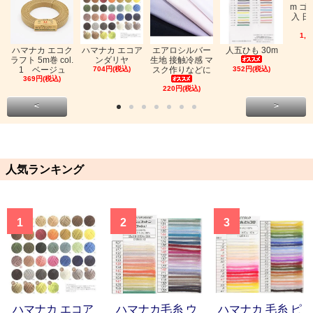
m ゴ
入 日
1,0
ハマナカ エコク
ハマナカ エコア
エアロシルバー
人五ひも 30m
ラフト 5m巻 col.
ンダリヤ
生地 接触冷感 マ
1 ベージュ
704円(税込)
スク作りなどに
352円(税込)
369円(税込)
220円(税込)
<
>
人気ランキング
1
2
3
ハマナカ エコア
ハマナカ毛糸 ウ
ハマナカ 毛糸 ピ