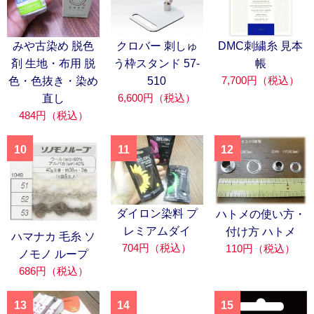
みや古染め 脱色
クロバー 刺しゅ
DMC刺繍糸 見本
剤 生地・布用 脱
う枠スタンド 57-
帳
7,700円（税込）
色・色抜き・染め
510
6,600円（税込）
直し
484円（税込）
10
11
12
ダイロン染料 プ
ハトメの使い方・
レミアムダイ
付け方 ハトメ
ハマナカ 毛糸 ソ
704円（税込）
110円（税込）
ノモノ ループ
686円（税込）
13
14
15