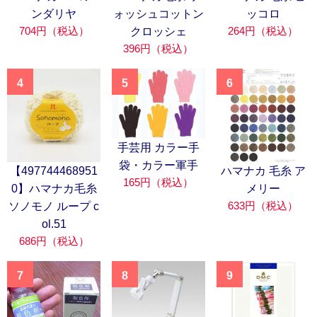
ンダリヤ
ォッシュコットン
ッコロ
704円（税込）
264円（税込）
クロッシェ
396円（税込）
4
5
6
手芸用 カラー手
袋・カラー軍手
【497744468951
ハマナカ 毛糸 ア
165円（税込）
0】ハマナカ毛糸
メリー
633円（税込）
ソノモノ ループ c
ol.51
686円（税込）
7
8
9