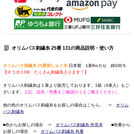
オリムパス刺繍糸 25番 131の商品説明・使い方
オリムパス刺繍糸 25番刺しゅう糸
日本製 1束8mカセ 綿100％
【ネコポスOK たくさん刺繍糸入ります！】
オリムパス刺繍糸は１束より販売しております。1箱（6束入）もご
ざいます。
上記、品名・色番をご確認のうえご購入ください。
他の色のオリムパス刺繍糸をお探しの場合はこちら。 ⇒
オリム
パス刺繍糸
■色からお探しの場合 ⇒
オリムパス刺繍糸 色見本
■色番から
お探しの場合 ⇒
オリムパス刺繍糸 色番