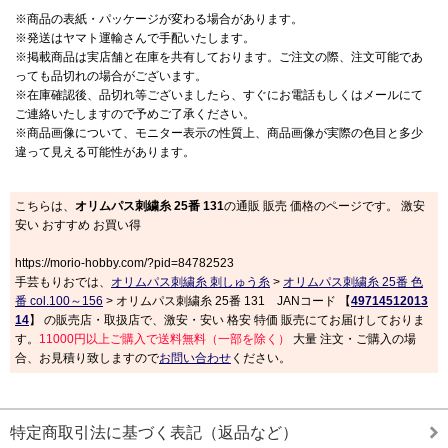
※商品の表紙・パッケージが変わる場合があります。
※発送はヤマト運輸さんで手配いたします。
※掲載商品は実店舗と在庫を共有しております。ご注文の際、注文可能であ
っても品切れの場合がございます。
※在庫確認後、品切れ等ございましたら、すぐにお電話もしくはメールにて
ご連絡いたしますので予めご了承ください。
※商品画像について、モニター表示の性質上、商品画像が実際の色目と多少
違って見える可能性があります。
こちらは、
オリムパス刺繍糸 25番 131
の通販 販売 価格のページです。 激安
安い おすすめ お買い得
https://morio-hobby.com/?pid=84782523
手芸もりおでは、
オリムパス刺繍糸 刺しゅう糸
>
オリムパス刺繍糸 25番 色
番 col.100～156
> オリムパス刺繍糸 25番 131 JANコード 【
49714512013
14
】 の販売店・取扱店で、激安・安い 格安 特価 販売にてお届けしておりま
す。
11000円以上ご購入で送料無料（一部を除く）
大量 注文・ご購入の場
合、お見積り致しますので
お問い合わせ
ください。
特定商取引法に基づく表記（返品など）