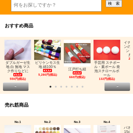
おすすめ商品
イナ
ンの
ン「
糸
26
ビリケンモス生
ダブルガーゼ生
手芸用 スチボー
地 綿100％
地 白 無地 マス
ル・素ボール 発
江戸打ち紐
ク作りなどに
泡スチロールボ
5,280円(税込)
ール
660円(税込)
550円(税込)
132円(税込)
<
>
売れ筋商品
No.1
No.2
No.3
No.4
バネ
15c