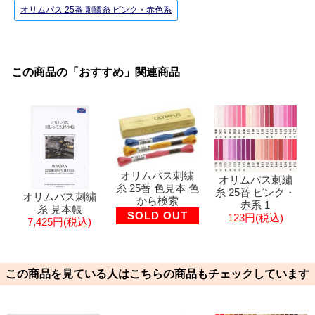
オリムパス 25番 刺繍糸 ピンク・赤色系
この商品の「おすすめ」関連商品
オリムパス刺繍
オリムパス刺繍
糸 25番 色見本 色
糸 25番 ピンク・
オリムパス刺繍
から検索
赤系 1
糸 見本帳
SOLD OUT
123円(税込)
7,425円(税込)
この商品を見ている人はこちらの商品もチェックしています