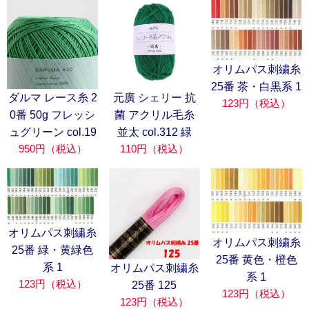
オリムパス刺繍糸
25番 茶・白黒系 1
ダルマ レース糸 2
元廣 シェリー 抗
123円（税込）
0番 50g フレッシ
菌 アクリル毛糸
ュグリーン col.19
並太 col.312 緑
950円（税込）
110円（税込）
オリムパス刺繍糸
オリムパス刺繍糸
25番 緑・黄緑色
25番 黄色・橙色
系 1
オリムパス刺繍糸
系 1
123円（税込）
25番 125
123円（税込）
123円（税込）