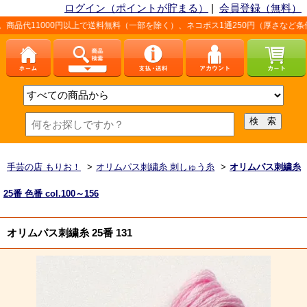
ログイン（ポイントが貯まる）
|
会員登録（無料）
00円以上で送料無料（一部を除く）、ネコポス1通250円（厚さなど条件あり）。
手芸の店 もりお！
>
オリムパス刺繍糸 刺しゅう糸
>
オリムパス刺繍糸
25番 色番 col.100～156
オリムパス刺繍糸 25番 131