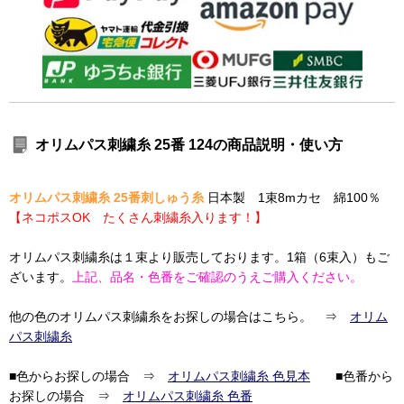
オリムパス刺繍糸 25番 124の商品説明・使い方
オリムパス刺繍糸 25番刺しゅう糸
日本製 1束8mカセ 綿100％
【ネコポスOK たくさん刺繍糸入ります！】
オリムパス刺繍糸は１束より販売しております。1箱（6束入）もご
ざいます。
上記、品名・色番をご確認のうえご購入ください。
他の色のオリムパス刺繍糸をお探しの場合はこちら。 ⇒
オリム
パス刺繍糸
■色からお探しの場合 ⇒
オリムパス刺繍糸 色見本
■色番から
お探しの場合 ⇒
オリムパス刺繍糸 色番