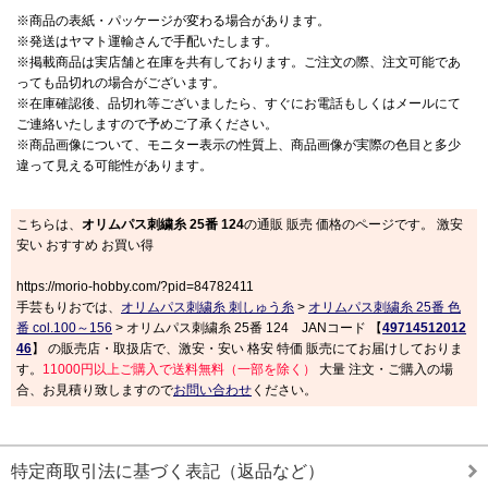
※商品の表紙・パッケージが変わる場合があります。
※発送はヤマト運輸さんで手配いたします。
※掲載商品は実店舗と在庫を共有しております。ご注文の際、注文可能であ
っても品切れの場合がございます。
※在庫確認後、品切れ等ございましたら、すぐにお電話もしくはメールにて
ご連絡いたしますので予めご了承ください。
※商品画像について、モニター表示の性質上、商品画像が実際の色目と多少
違って見える可能性があります。
こちらは、
オリムパス刺繍糸 25番 124
の通販 販売 価格のページです。 激安
安い おすすめ お買い得
https://morio-hobby.com/?pid=84782411
手芸もりおでは、
オリムパス刺繍糸 刺しゅう糸
>
オリムパス刺繍糸 25番 色
番 col.100～156
> オリムパス刺繍糸 25番 124 JANコード 【
49714512012
46
】 の販売店・取扱店で、激安・安い 格安 特価 販売にてお届けしておりま
す。
11000円以上ご購入で送料無料（一部を除く）
大量 注文・ご購入の場
合、お見積り致しますので
お問い合わせ
ください。
特定商取引法に基づく表記（返品など）