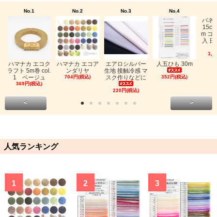
No.1
No.2
No.3
No.4
バネ
15c
m ゴ
入 日
1,0
ハマナカ エコク
ハマナカ エコア
エアロシルバー
人五ひも 30m
ラフト 5m巻 col.
ンダリヤ
生地 接触冷感 マ
1 ベージュ
704円(税込)
スク作りなどに
352円(税込)
369円(税込)
220円(税込)
<
>
人気ランキング
1
2
3