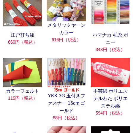
メタリックヤーン
カラー
江戸打ち紐
ハマナカ 毛糸 ボ
616円（税込）
660円（税込）
ニー
343円（税込）
カラーフェルト
手芸綿 ポリエス
YKK 3G 玉付きフ
115円（税込）
テルわた ポリエ
ァスナー 15cm ゴ
ステル綿
ールド
594円（税込）
88円（税込）