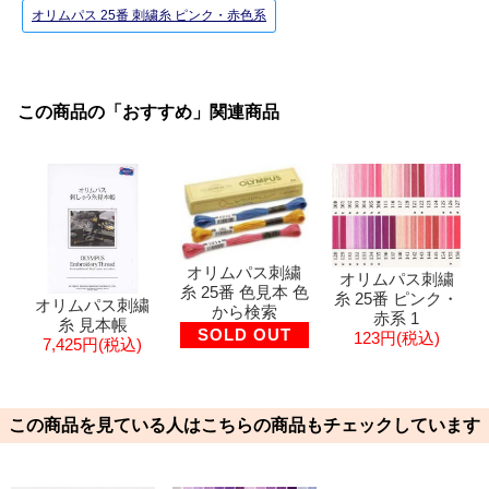
オリムパス 25番 刺繍糸 ピンク・赤色系
この商品の「おすすめ」関連商品
オリムパス刺繍
オリムパス刺繍
糸 25番 色見本 色
糸 25番 ピンク・
オリムパス刺繍
から検索
赤系 1
糸 見本帳
SOLD OUT
123円(税込)
7,425円(税込)
この商品を見ている人はこちらの商品もチェックしています