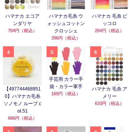
ハマナカ エコア
ハマナカ毛糸 ウ
ハマナカ 毛糸 ピ
ンダリヤ
ォッシュコットン
ッコロ
704円（税込）
264円（税込）
クロッシェ
396円（税込）
4
5
6
手芸用 カラー手
袋・カラー軍手
【497744468951
ハマナカ 毛糸 ア
165円（税込）
0】ハマナカ毛糸
メリー
633円（税込）
ソノモノ ループ c
ol.51
686円（税込）