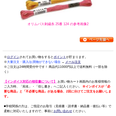
オリムパス刺繍糸 25番 124 の参考画像2
※
ログイン
されてお買い物をすると
ポイント
が貯まります。
※
大量注文・購入/お買物ができない場合
→
メール注文
※ご注文は24時間受付中です！ 商品代11000円以上で送料無料（一部を除
く）
【インボイス対応の領収書について】
お買い物カート画面内のお客様情報の
ご入力時、「宛名」・「但し書き」へご記入ください。
※インボイスが「必
要な商品」と「不必要な商品」がある場合、2回に分けてご注文をお願いしま
す。
■学校関係の方は、ご指定のお取引（見積書・請求書・納品書・後払い等）で
柔軟に対応いたしますので、事前に
お問い合わせ
ください。