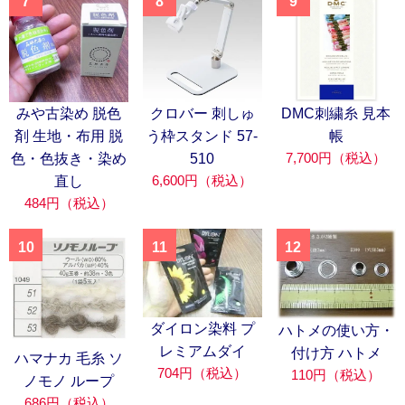
7
8
9
みや古染め 脱色
クロバー 刺しゅ
DMC刺繍糸 見本
剤 生地・布用 脱
う枠スタンド 57-
帳
7,700円（税込）
色・色抜き・染め
510
6,600円（税込）
直し
484円（税込）
10
11
12
ダイロン染料 プ
ハトメの使い方・
レミアムダイ
付け方 ハトメ
ハマナカ 毛糸 ソ
704円（税込）
110円（税込）
ノモノ ループ
686円（税込）