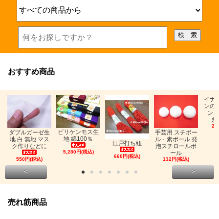
おすすめ商品
イナ
ンの
ン「
糸
26
ビリケンモス生
ダブルガーゼ生
手芸用 スチボー
地 綿100％
地 白 無地 マス
ル・素ボール 発
江戸打ち紐
ク作りなどに
泡スチロールボ
5,280円(税込)
ール
660円(税込)
550円(税込)
132円(税込)
<
>
売れ筋商品