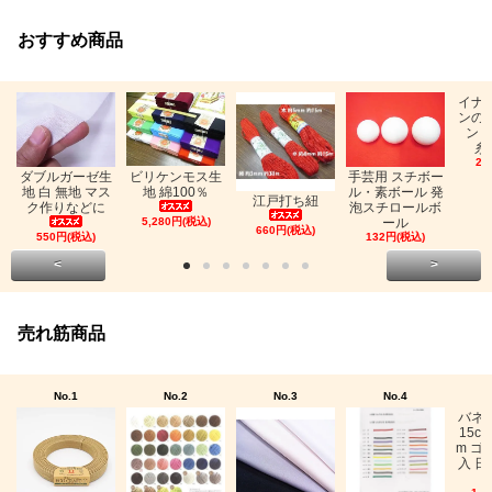
おすすめ商品
イナ
ンの
ン「
糸
26
ビリケンモス生
ダブルガーゼ生
手芸用 スチボー
地 綿100％
地 白 無地 マス
ル・素ボール 発
江戸打ち紐
ク作りなどに
泡スチロールボ
5,280円(税込)
ール
660円(税込)
550円(税込)
132円(税込)
<
>
売れ筋商品
No.1
No.2
No.3
No.4
バネ
15c
m ゴ
入 日