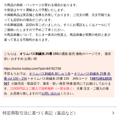
※商品の表紙・パッケージが変わる場合があります。
※発送はヤマト運輸さんで手配いたします。
※掲載商品は実店舗と在庫を共有しております。ご注文の際、注文可能であ
っても品切れの場合がございます。
※在庫確認後、品切れ等ございましたら、すぐにお電話もしくはメールにて
ご連絡いたしますので予めご了承ください。
※商品画像について、モニター表示の性質上、商品画像が実際の色目と多少
違って見える可能性があります。
こちらは、
オリムパス刺繍糸 25番 155
の通販 販売 価格のページです。 激安
安い おすすめ お買い得
https://morio-hobby.com/?pid=84782708
手芸もりおでは、
オリムパス刺繍糸 刺しゅう糸
>
オリムパス刺繍糸 25番 色
番 col.100～156
> オリムパス刺繍糸 25番 155 JANコード 【
49714512015
50
】 の販売店・取扱店で、激安・安い 格安 特価 販売にてお届けしておりま
す。
11000円以上ご購入で送料無料（一部を除く）
大量 注文・ご購入の場
合、お見積り致しますので
お問い合わせ
ください。
特定商取引法に基づく表記（返品など）