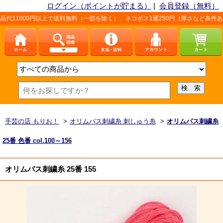
ログイン（ポイントが貯まる）
|
会員登録（無料）
0円以上で送料無料（一部を除く）、ネコポス1通250円（厚さなど条件あり）。詳し
手芸の店 もりお！
>
オリムパス刺繍糸 刺しゅう糸
>
オリムパス刺繍糸
25番 色番 col.100～156
オリムパス刺繍糸 25番 155