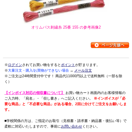
オリムパス刺繍糸 25番 155 の参考画像2
※
ログイン
されてお買い物をすると
ポイント
が貯まります。
※
大量注文・購入/お買物ができない場合
→
メール注文
※ご注文は24時間受付中です！ 商品代11000円以上で送料無料（一部を除
く）
【インボイス対応の領収書について】
お買い物カート画面内のお客様情報の
ご入力時、「宛名」・「但し書き」へご記入ください。
※インボイスが「必
要な商品」と「不必要な商品」がある場合、2回に分けてご注文をお願いしま
す。
■学校関係の方は、ご指定のお取引（見積書・請求書・納品書・後払い等）で
柔軟に対応いたしますので、事前に
お問い合わせ
ください。