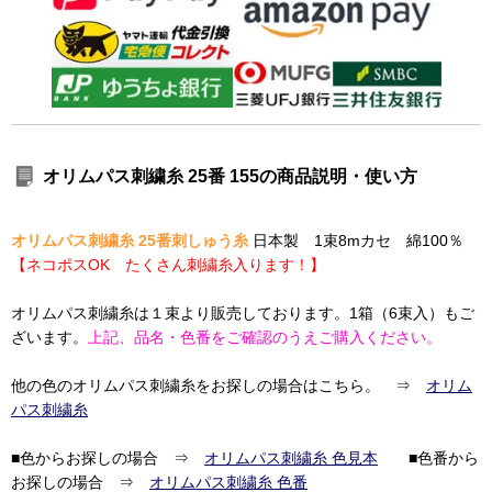
オリムパス刺繍糸 25番 155の商品説明・使い方
オリムパス刺繍糸 25番刺しゅう糸
日本製 1束8mカセ 綿100％
【ネコポスOK たくさん刺繍糸入ります！】
オリムパス刺繍糸は１束より販売しております。1箱（6束入）もご
ざいます。
上記、品名・色番をご確認のうえご購入ください。
他の色のオリムパス刺繍糸をお探しの場合はこちら。 ⇒
オリム
パス刺繍糸
■色からお探しの場合 ⇒
オリムパス刺繍糸 色見本
■色番から
お探しの場合 ⇒
オリムパス刺繍糸 色番