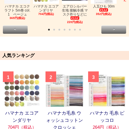
1,0
ハマナカ エコク
ハマナカ エコア
エアロシルバー
人五ひも 30m
ラフト 5m巻 col.
ンダリヤ
生地 接触冷感 マ
1 ベージュ
704円(税込)
スク作りなどに
352円(税込)
369円(税込)
220円(税込)
<
>
人気ランキング
1
2
3
ハマナカ エコア
ハマナカ毛糸 ウ
ハマナカ 毛糸 ピ
ンダリヤ
ォッシュコットン
ッコロ
704円（税込）
264円（税込）
クロッシェ