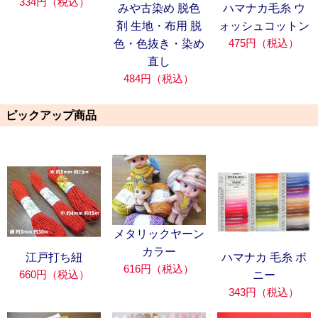
334円（税込）
みや古染め 脱色
ハマナカ毛糸 ウ
剤 生地・布用 脱
ォッシュコットン
475円（税込）
色・色抜き・染め
直し
484円（税込）
ピックアップ商品
メタリックヤーン
カラー
江戸打ち紐
ハマナカ 毛糸 ボ
616円（税込）
660円（税込）
ニー
343円（税込）