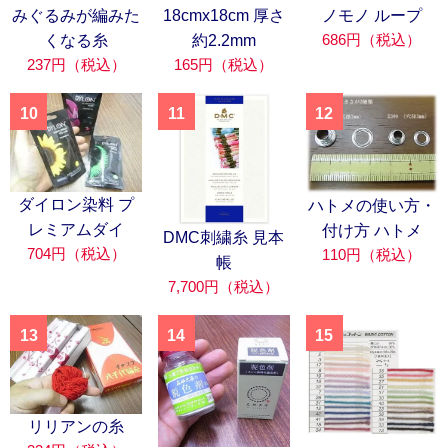
みぐるみが編みた
18cmx18cm 厚さ
ノモノ ループ
686円（税込）
くなる糸
約2.2mm
237円（税込）
165円（税込）
10
11
12
ダイロン染料 プ
ハトメの使い方・
レミアムダイ
付け方 ハトメ
DMC刺繍糸 見本
704円（税込）
110円（税込）
帳
7,700円（税込）
13
14
15
リリアンの糸