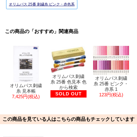
オリムパス 25番 刺繍糸 ピンク・赤色系
この商品の「おすすめ」関連商品
オリムパス刺繍
オリムパス刺繍
糸 25番 色見本 色
糸 25番 ピンク・
オリムパス刺繍
から検索
赤系 1
糸 見本帳
SOLD OUT
123円(税込)
7,425円(税込)
この商品を見ている人はこちらの商品もチェックしています