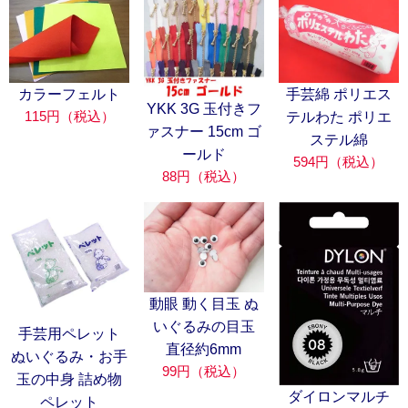
カラーフェルト
手芸綿 ポリエス
YKK 3G 玉付きフ
115円（税込）
テルわた ポリエ
ァスナー 15cm ゴ
ステル綿
ールド
594円（税込）
88円（税込）
動眼 動く目玉 ぬ
いぐるみの目玉
手芸用ペレット
直径約6mm
ぬいぐるみ・お手
99円（税込）
玉の中身 詰め物
ダイロンマルチ
ペレット