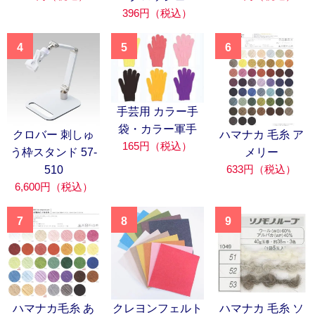
396円（税込）
4
5
6
手芸用 カラー手
袋・カラー軍手
クロバー 刺しゅ
ハマナカ 毛糸 ア
165円（税込）
う枠スタンド 57-
メリー
633円（税込）
510
6,600円（税込）
7
8
9
ハマナカ毛糸 あ
クレヨンフェルト
ハマナカ 毛糸 ソ