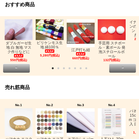
おすすめ商品
イナ
ンの
ン「
糸
26
ビリケンモス生
ダブルガーゼ生
手芸用 スチボー
地 綿100％
地 白 無地 マス
ル・素ボール 発
江戸打ち紐
ク作りなどに
泡スチロールボ
5,280円(税込)
ール
660円(税込)
550円(税込)
132円(税込)
<
>
売れ筋商品
No.1
No.2
No.3
No.4
バネ
15c
m ゴ
入 日
1,0
ハマナカ エコク
ハマナカ エコア
エアロシルバー
人五ひも 30m