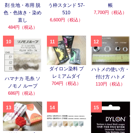
剤 生地・布用 脱
う枠スタンド 57-
帳
7,700円（税込）
色・色抜き・染め
510
6,600円（税込）
直し
484円（税込）
10
11
12
ダイロン染料 プ
ハトメの使い方・
レミアムダイ
付け方 ハトメ
ハマナカ 毛糸 ソ
704円（税込）
110円（税込）
ノモノ ループ
686円（税込）
13
14
15