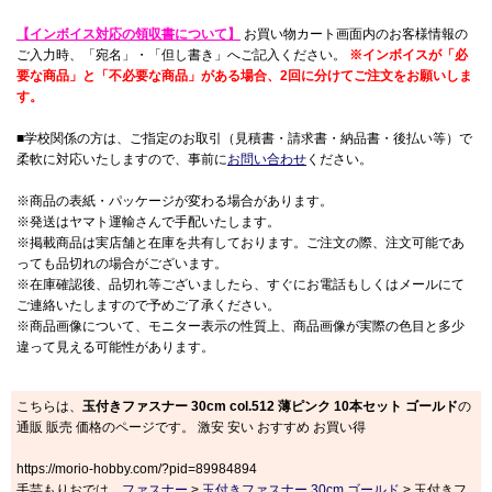
【インボイス対応の領収書について】
お買い物カート画面内のお客様情報の
ご入力時、「宛名」・「但し書き」へご記入ください。
※インボイスが「必
要な商品」と「不必要な商品」がある場合、2回に分けてご注文をお願いしま
す。
■学校関係の方は、ご指定のお取引（見積書・請求書・納品書・後払い等）で
柔軟に対応いたしますので、事前に
お問い合わせ
ください。
※商品の表紙・パッケージが変わる場合があります。
※発送はヤマト運輸さんで手配いたします。
※掲載商品は実店舗と在庫を共有しております。ご注文の際、注文可能であ
っても品切れの場合がございます。
※在庫確認後、品切れ等ございましたら、すぐにお電話もしくはメールにて
ご連絡いたしますので予めご了承ください。
※商品画像について、モニター表示の性質上、商品画像が実際の色目と多少
違って見える可能性があります。
こちらは、
玉付きファスナー 30cm col.512 薄ピンク 10本セット ゴールド
の
通販 販売 価格のページです。 激安 安い おすすめ お買い得
https://morio-hobby.com/?pid=89984894
手芸もりおでは、
ファスナー
>
玉付きファスナー 30cm ゴールド
> 玉付きフ