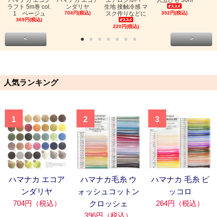
ラフト 5m巻 col.
ンダリヤ
生地 接触冷感 マ
1 ベージュ
704円(税込)
スク作りなどに
352円(税込)
369円(税込)
220円(税込)
<
>
人気ランキング
1
2
3
ハマナカ エコア
ハマナカ毛糸 ウ
ハマナカ 毛糸 ピ
ンダリヤ
ォッシュコットン
ッコロ
704円（税込）
264円（税込）
クロッシェ
396円（税込）