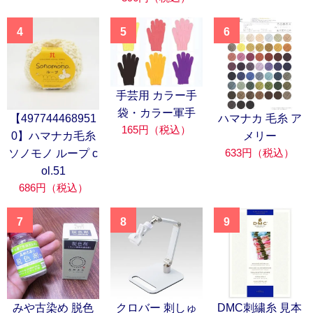
4
5
6
手芸用 カラー手
袋・カラー軍手
【497744468951
ハマナカ 毛糸 ア
165円（税込）
0】ハマナカ毛糸
メリー
633円（税込）
ソノモノ ループ c
ol.51
686円（税込）
7
8
9
みや古染め 脱色
クロバー 刺しゅ
DMC刺繍糸 見本