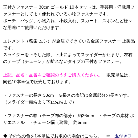
玉付きファスナー 30cm ゴールド 10本セットは、手芸用・洋裁用フ
ァスナーとしてよく使われている小物ファスナーです。
ポーチ、バッグ、小物入れ、小銭入れ、スカート、ズボンなど様々
な用途にご使用いただけます。
エレメント（務歯 ムシ）が金属でできている金属ファスナー 止製品
です。
スライダーを下ろした際、下止によってスライダーが止まり、左右
のテープ（チェーン）が離れないタイプの玉付きファスナー。
上記、品名・品番をご確認のうえご購入ください。
販売単位は、
同色10本単位で販売しております。
・ファスナーの長さ 30cm ※長さの表記は金属部分の長さです。
（スライダー頭端より下止先端まで）
・ファスナーの幅（テープ布の部分） 約26mm ・テープの素材 ポ
リエステル ・チェーン幅（務歯） 約5mm
◆ その他の色を1本単位でお求めの場合はこちら。 ⇒
玉付きフ