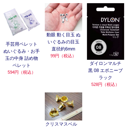
動眼 動く目玉 ぬ
いぐるみの目玉
手芸用ペレット
直径約6mm
ぬいぐるみ・お手
99円（税込）
玉の中身 詰め物
ダイロンマルチ
ペレット
黒 08 エボニーブ
594円（税込）
ラック
528円（税込）
クリスマスベル