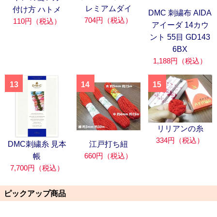
レミアムダイ
付け方 ハトメ
DMC 刺繍布 AIDA
704円（税込）
110円（税込）
アイーダ 14カウ
ント 55目 GD143
6BX
1,188円（税込）
13
14
15
リリアンの糸
334円（税込）
DMC刺繍糸 見本
江戸打ち紐
660円（税込）
帳
7,700円（税込）
ピックアップ商品