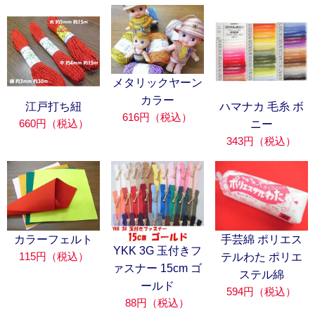
メタリックヤーン
カラー
江戸打ち紐
ハマナカ 毛糸 ボ
616円（税込）
660円（税込）
ニー
343円（税込）
カラーフェルト
手芸綿 ポリエス
YKK 3G 玉付きフ
115円（税込）
テルわた ポリエ
ァスナー 15cm ゴ
ステル綿
ールド
594円（税込）
88円（税込）