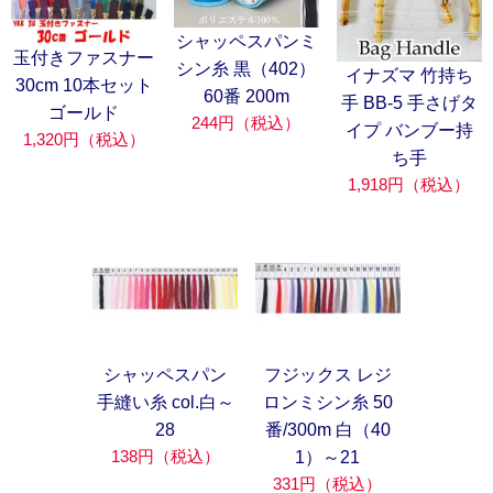
シャッペスパンミ
玉付きファスナー
シン糸 黒（402）
イナズマ 竹持ち
30cm 10本セット
60番 200m
手 BB-5 手さげタ
ゴールド
244円（税込）
イプ バンブー持
1,320円（税込）
ち手
1,918円（税込）
シャッペスパン
フジックス レジ
手縫い糸 col.白～
ロンミシン糸 50
28
番/300m 白（40
138円（税込）
1）～21
331円（税込）