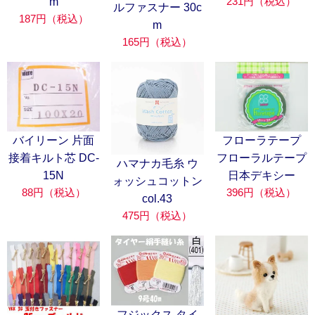
231円（税込）
m
ルファスナー 30c
187円（税込）
m
165円（税込）
フローラテープ
バイリーン 片面
フローラルテープ
接着キルト芯 DC-
ハマナカ毛糸 ウ
日本デキシー
15N
ォッシュコットン
396円（税込）
88円（税込）
col.43
475円（税込）
フジックス タイ