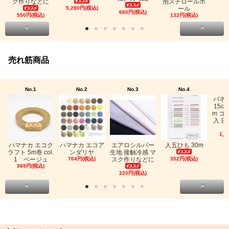
ク作りなどに
泡スチロールボ
5,280円(税込)
ール
660円(税込)
550円(税込)
132円(税込)
<
>
売れ筋商品
No.1
No.2
No.3
No.4
バネ
15c
m ゴ
入 日
1,0
ハマナカ エコク
ハマナカ エコア
エアロシルバー
人五ひも 30m
ラフト 5m巻 col.
ンダリヤ
生地 接触冷感 マ
1 ベージュ
704円(税込)
スク作りなどに
352円(税込)
369円(税込)
220円(税込)
<
>