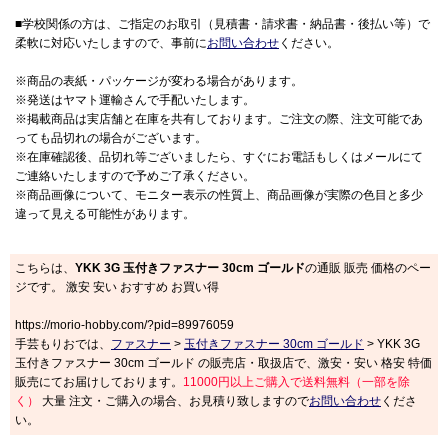
■学校関係の方は、ご指定のお取引（見積書・請求書・納品書・後払い等）で
柔軟に対応いたしますので、事前に
お問い合わせ
ください。
※商品の表紙・パッケージが変わる場合があります。
※発送はヤマト運輸さんで手配いたします。
※掲載商品は実店舗と在庫を共有しております。ご注文の際、注文可能であ
っても品切れの場合がございます。
※在庫確認後、品切れ等ございましたら、すぐにお電話もしくはメールにて
ご連絡いたしますので予めご了承ください。
※商品画像について、モニター表示の性質上、商品画像が実際の色目と多少
違って見える可能性があります。
こちらは、
YKK 3G 玉付きファスナー 30cm ゴールド
の通販 販売 価格のペー
ジです。 激安 安い おすすめ お買い得
https://morio-hobby.com/?pid=89976059
手芸もりおでは、
ファスナー
>
玉付きファスナー 30cm ゴールド
> YKK 3G
玉付きファスナー 30cm ゴールド の販売店・取扱店で、激安・安い 格安 特価
販売にてお届けしております。
11000円以上ご購入で送料無料（一部を除
く）
大量 注文・ご購入の場合、お見積り致しますので
お問い合わせ
くださ
い。