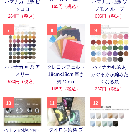
ハマナカ 毛糸 ピ
ハマナカ 毛糸 ソ
165円（税込）
ッコロ
ノモノ ループ
264円（税込）
686円（税込）
7
8
9
ハマナカ 毛糸 ア
クレヨンフェルト
ハマナカ毛糸 あ
メリー
18cmx18cm 厚さ
みぐるみが編みた
633円（税込）
約2.2mm
くなる糸
165円（税込）
237円（税込）
10
11
12
ダイロン染料 プ
ハトメの使い方・