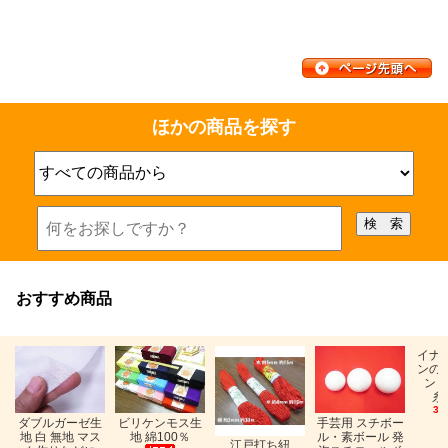
ほかの商品を探す
おすすめ商品
イナ
ンの
ン「
糸
33
ビリケンモス生
ダブルガーゼ生
手芸用 スチボー
地 綿100％
地 白 無地 マス
ル・素ボール 発
江戸打ち紐