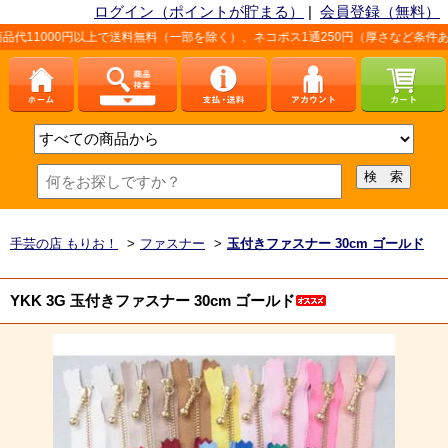
ログイン（ポイントが貯まる）
|
会員登録（無料）
以上で送料無料（一部を除く）、ネコポス1通250円（厚さなど条件あり）。詳しくは
手芸の店 もりお！
>
ファスナー
>
玉付きファスナー 30cm ゴールド
YKK 3G 玉付きファスナー 30cm ゴールド