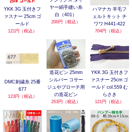
ヤー絹手縫い糸
YKK 3G 玉付きフ
ハマナカ 羊毛フ
白（401）
ァスナー 25cm ゴ
ェルトキット チ
200円（税込）
ールド
ワワ H441-422
121円（税込）
704円（税込）
造花ピン 25mm
YKK 3G 玉付きフ
シルバー コサー
ァスナー 25cm ゴ
DMC刺繍糸 25番
ジュやブローチ用
ールド col.559 む
677
の造花ピン
らさき
123円（税込）
253円（税込）
121円（税込）