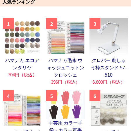
人気ランキング
1
2
3
ハマナカ エコア
ハマナカ毛糸 ウ
クロバー 刺しゅ
ンダリヤ
ォッシュコットン
う枠スタンド 57-
704円（税込）
クロッシェ
510
396円（税込）
6,600円（税込）
4
5
6
手芸用 カラー手
袋・カラー軍手