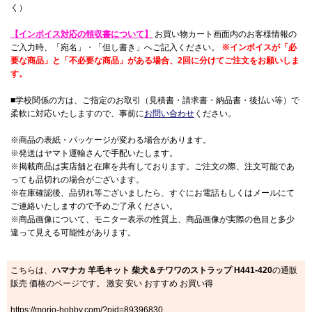
く）
【インボイス対応の領収書について】
お買い物カート画面内のお客様情報の
ご入力時、「宛名」・「但し書き」へご記入ください。
※インボイスが「必
要な商品」と「不必要な商品」がある場合、2回に分けてご注文をお願いしま
す。
■学校関係の方は、ご指定のお取引（見積書・請求書・納品書・後払い等）で
柔軟に対応いたしますので、事前に
お問い合わせ
ください。
※商品の表紙・パッケージが変わる場合があります。
※発送はヤマト運輸さんで手配いたします。
※掲載商品は実店舗と在庫を共有しております。ご注文の際、注文可能であ
っても品切れの場合がございます。
※在庫確認後、品切れ等ございましたら、すぐにお電話もしくはメールにて
ご連絡いたしますので予めご了承ください。
※商品画像について、モニター表示の性質上、商品画像が実際の色目と多少
違って見える可能性があります。
こちらは、
ハマナカ 羊毛キット 柴犬＆チワワのストラップ H441-420
の通販
販売 価格のページです。 激安 安い おすすめ お買い得
https://morio-hobby.com/?pid=89396830