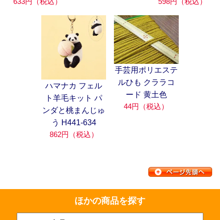
633円（税込）
598円（税込）
手芸用ポリエステ
ルひも クララコ
ハマナカ フェル
ード 黄土色
ト羊毛キット パ
44円（税込）
ンダと桃まんじゅ
う H441-634
862円（税込）
ほかの商品を探す