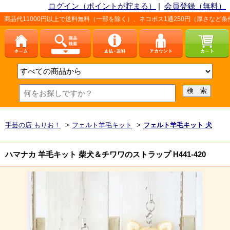
ログイン（ポイントが貯まる）
|
会員登録（無料）
円以上で送料無料（一部を除く）、ネコポス1通250円（厚さなど条件あり）。詳し
手芸の店 もりお！
>
フェルト羊毛キット
>
フェルト羊毛キット 犬
ハマナカ 羊毛キット 柴犬＆チワワのストラップ H441-420