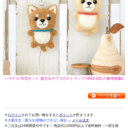
ハマナカ 羊毛キット 柴犬＆チワワのストラップ H441-420 の参考画像1
※
ログイン
されてお買い物をすると
ポイント
が貯まります。
※
大量注文・購入/お買物ができない場合
→
メール注文
※ご注文は24時間受付中です！ 商品代11000円以上で送料無料（一部を除