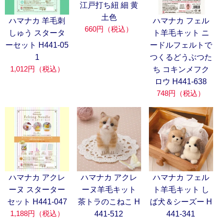
江戸打ち紐 細 黄
土色
ハマナカ 羊毛刺
ハマナカ フェル
660円（税込）
しゅう スタータ
ト羊毛キット ニ
ーセット H441-05
ードルフェルトで
1
つくるどうぶつた
1,012円（税込）
ち コキンメフク
ロウ H441-638
748円（税込）
ハマナカ アクレ
ハマナカ アクレ
ハマナカ フェル
ーヌ スターター
ーヌ羊毛キット
ト羊毛キット し
セット H441-047
茶トラのこねこ H
ば犬＆シーズー H
1,188円（税込）
441-512
441-341