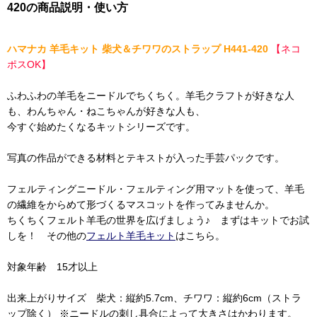
420の商品説明・使い方
ハマナカ 羊毛キット 柴犬＆チワワのストラップ H441-420
【ネコ
ポスOK】
ふわふわの羊毛をニードルでちくちく。羊毛クラフトが好きな人
も、わんちゃん・ねこちゃんが好きな人も、
今すぐ始めたくなるキットシリーズです。
写真の作品ができる材料とテキストが入った手芸パックです。
フェルティングニードル・フェルティング用マットを使って、羊毛
の繊維をからめて形づくるマスコットを作ってみませんか。
ちくちくフェルト羊毛の世界を広げましょう♪ まずはキットでお試
しを！ その他の
フェルト羊毛キット
はこちら。
対象年齢 15才以上
出来上がりサイズ 柴犬：縦約5.7cm、チワワ：縦約6cm（ストラ
ップ除く） ※ニードルの刺し具合によって大きさはかわります。