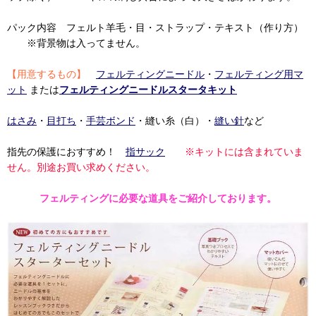
パック内容 フェルト羊毛・目・ストラップ・テキスト（作り方）
※背景物は入ってません。
【用意するもの】
フェルティングニードル
・
フェルティング用マ
ット
または
フェルティングニードルスタータキット
はさみ
・
目打ち
・
手芸ボンド
・縫い糸（白）・
縫い針
など
指先の保護におすすめ！
指サック
※キットには含まれていま
せん。別途お買い求めください。
フェルティングに必要な道具をご紹介しております。