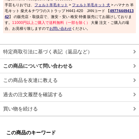
手芸もりおでは、
フェルト羊毛キット
>
フェルト羊毛キット 犬
> ハマナカ 羊
毛キット 柴犬＆チワワのストラップ H441-420 JANコード 【
49774449413
42
】 の販売店・取扱店で、激安・安い 格安 特価 販売にてお届けしておりま
す。
11000円以上ご購入で送料無料（一部を除く）
大量 注文・ご購入の場
合、お見積り致しますので
お問い合わせ
ください。
特定商取引法に基づく表記（返品など）
この商品について問い合わせる
この商品を友達に教える
過去の注文履歴を確認する
買い物を続ける
この商品のキーワード