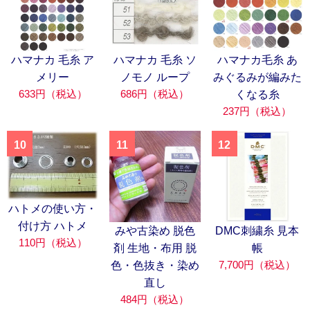
ハマナカ 毛糸 ア
ハマナカ 毛糸 ソ
ハマナカ毛糸 あ
メリー
ノモノ ループ
みぐるみが編みた
633円（税込）
686円（税込）
くなる糸
237円（税込）
10
11
12
ハトメの使い方・
付け方 ハトメ
みや古染め 脱色
DMC刺繍糸 見本
110円（税込）
剤 生地・布用 脱
帳
7,700円（税込）
色・色抜き・染め
直し
484円（税込）