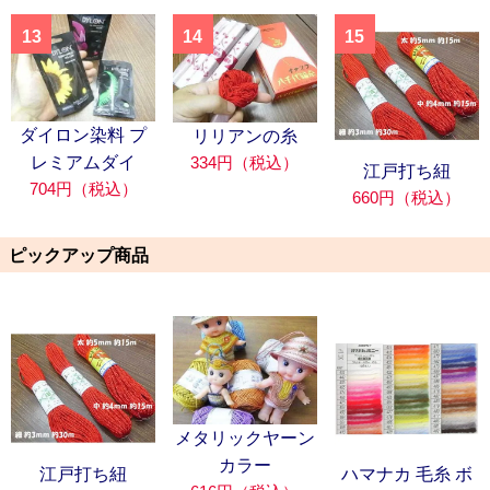
13
14
15
ダイロン染料 プ
リリアンの糸
334円（税込）
レミアムダイ
江戸打ち紐
704円（税込）
660円（税込）
ピックアップ商品
メタリックヤーン
カラー
江戸打ち紐
ハマナカ 毛糸 ボ