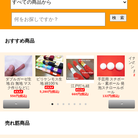
おすすめ商品
イナ
ンの
ン「
糸
26
ビリケンモス生
ダブルガーゼ生
手芸用 スチボー
地 綿100％
地 白 無地 マス
ル・素ボール 発
江戸打ち紐
ク作りなどに
泡スチロールボ
5,280円(税込)
ール
660円(税込)
550円(税込)
132円(税込)
<
>
売れ筋商品