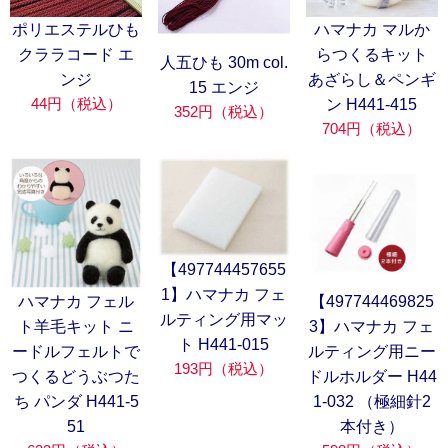
ハマナカ マルか
ポリエステルひも
らつくるキット
クララコード エ
人五ひも 30m col.
あざらし＆ペンギ
ンジ
15 エンジ
44円（税込）
ン H441-415
352円（税込）
704円（税込）
【497744457655
1】ハマナカ フェ
ハマナカ フェル
【497744469825
ルティング用マッ
ト羊毛キット ニ
3】ハマナカ フェ
ト H441-015
ードルフェルトで
ルティング用ニー
193円（税込）
つくるどうぶつた
ドルホルダー H44
ち パンダ H441-5
1-032 （極細針2
51
本付き）