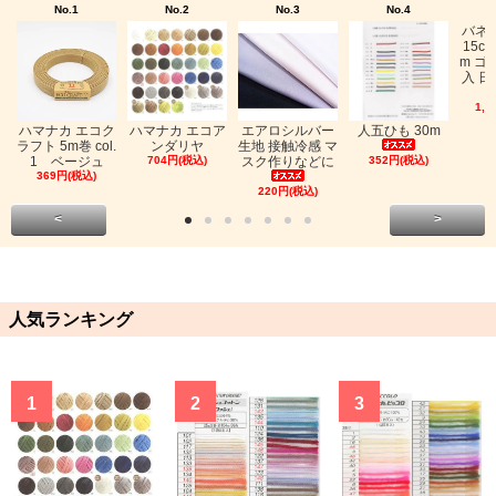
No.1
No.2
No.3
No.4
バネ
15c
m ゴ
入 日
1,0
ハマナカ エコク
ハマナカ エコア
エアロシルバー
人五ひも 30m
ラフト 5m巻 col.
ンダリヤ
生地 接触冷感 マ
1 ベージュ
704円(税込)
スク作りなどに
352円(税込)
369円(税込)
220円(税込)
<
>
人気ランキング
1
2
3