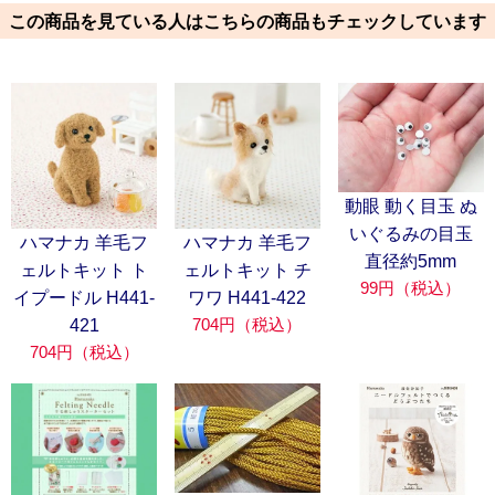
この商品を見ている人はこちらの商品もチェックしています
動眼 動く目玉 ぬ
いぐるみの目玉
ハマナカ 羊毛フ
ハマナカ 羊毛フ
直径約5mm
ェルトキット ト
ェルトキット チ
99円（税込）
イプードル H441-
ワワ H441-422
704円（税込）
421
704円（税込）