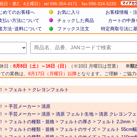
・第2、4土曜日） tel 096-354-4171
fax 096-324-5220
じめてのお客様へ
お気に入り
お客様情報・
支払い方法について
チェックした商品
カートの中身
送方法･送料について
ファックス注文
特定商取引法に
休日：
8月8日（土）～16日（日）
（※10日 月曜日は営業）
※順
全ての業務は、
8月17日（月曜日）以降
となります。ご理解・ご協力
！
>
フェルト
>
クレヨンフェルト
！
>
手芸メーカー
>
清原
！
>
手芸メーカー
>
清原
>
清原 フェルト生地
>
清原 クレヨンフ
！
>
フェルトの種類・規格
>
フェルトの厚さ
>
フェルト 2.2mm
>
！
>
フェルトの種類・規格
>
フェルトのサイズ
>
フェルト 55cm幅
！
>
フェルトの種類・規格
>
フェルトのサイズ
>
フェルト 110cm