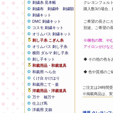
刺繍糸 見本帳
クレヨンフェルト
刺繍布
刺繍枠
刺繍額
購入数3の場合、約
刺繍キット
DMC 刺繍キット
ご希望の長さに
コスモ 刺繍キット
別途、ご希望の
オリムパス 刺繍キット
刺し子糸
こぎん糸
※梱包の際、や
オリムパス 刺し子糸
アイロンがけな
横田 ダルマ 刺し子糸
刺し子キット
◆ その他の色
和裁用品・和裁道具
和裁用 へら台
◆ 色や質感の
くけ台 かけはり
和裁用こて・釜
ご注文は24時間
洋裁用品・洋裁道具
※掲載商品は、実
万十
袖万十
仕上げ馬
洋裁用 文鎮
清原 クレヨンフェ