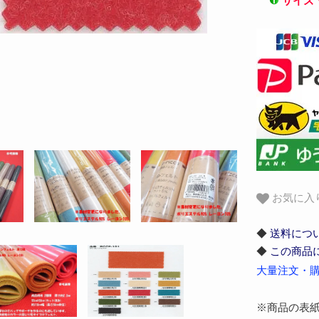
サイズ
お気に入
◆
送料につ
◆
この商品
大量注文・購
※商品の表