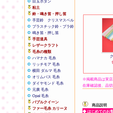
目玉ボタン
粘土
鈴・鳴き笛・押し笛
手芸鈴
クリスマスベル
プラスチック鈴・プラ鈴
鳴き笛・押し笛
手芸道具
レザークラフト
毛糸の種類
ハマナカ 毛糸
リッチモア 毛糸
横田 ダルマ 毛糸
オリムパス 毛糸
※掲載商品は実店
ダイヤモンド 毛糸
在庫確認後、品切
元廣 毛糸
Opal 毛糸
バブルクイーン
商品説明
【
ファー毛糸 カリーヌ
◆ はじめてのお