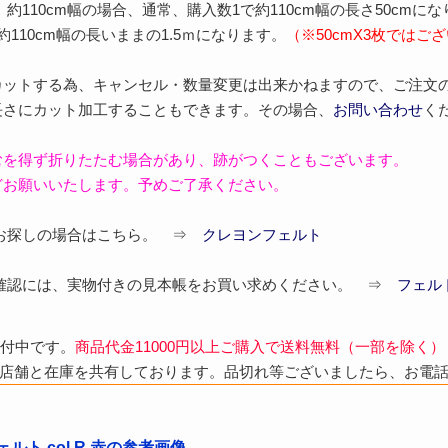
 約110cm幅の場合、通常、購入数1で約110cm幅の長さ50cmに
110cm幅の長いままの1.5ｍになります。
（※50cmX3枚では
カットする為、キャンセル・数量変更は出来かねますので、ご注文
長さにカット加工することもできます。その場合、
お問い合わせ
く
むを得ず折りたたむ場合があり、跡がつくこともございます。
どお願いいたします。予めご了承ください。
をお探しの場合はこちら。 ⇒
クレヨンフェルト
ご確認には、実物付きの見本帳をお買い求めください。 ⇒
フェル
受付中です。
商品代金11000円以上ご購入で送料無料（一部を除く）
店舗と在庫を共有しております。品切れ等ございましたら、お電
ルト col.R 赤の参考画像