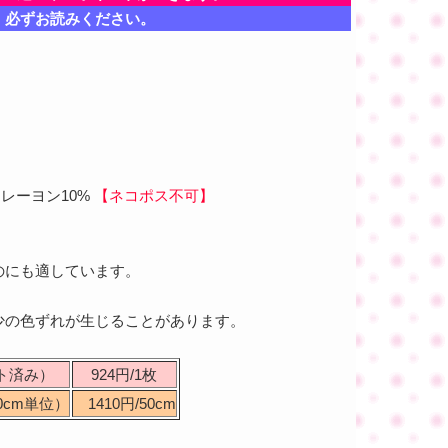
、必ずお読みください。
 レーヨン10%
【ネコポス不可】
。
のにも適しています。
少の色ずれが生じることがあります。
ット済み）
924円/1枚
0cm単位）
1410円/50cm