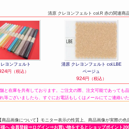
清原 クレヨンフェルト col.R 赤の関連
清原 クレヨンフェルト col.LBE
クレヨンフェルト
924
ベージュ
円（税込）
924
円（税込）
舗と在庫を共有しております。ご注文の際、注文可能であっても
れ等ございましたら、すぐにお電話もしくはメールにてご連絡い
商品画像について】モニター表示の性質上、商品画像が実際の色
客様へ 会員登録⇒ログイン⇒お買い物をするとショップポイント20