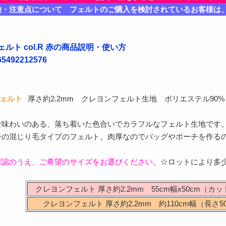
徴・注意点について フェルトのご購入を検討されているお客様は
ルト col.R 赤の商品説明・使い方
492212576
フェルト
厚さ約2.2mm クレヨンフェルト生地 ポリエステル90%
な味わいのある、落ち着いた色合いでカラフルなフェルト生地です
ーの混じり毛タイプのフェルト。肉厚なのでバッグやポーチを作る
確認のうえ、ご希望のサイズをお選びください。
☆ロットにより多
クレヨンフェルト 厚さ約2.2mm 55cm幅x50cm（カ
クレヨンフェルト 厚さ約2.2mm 約110cm幅（長さ5