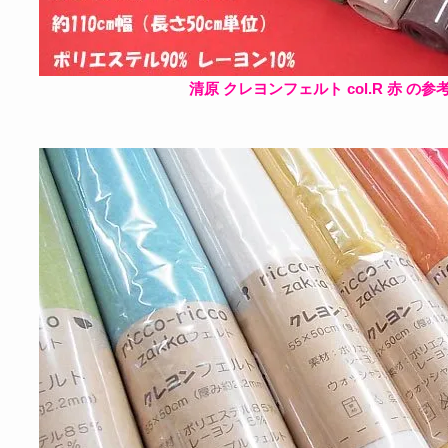
清原 クレヨンフェルト col.R 赤 の参