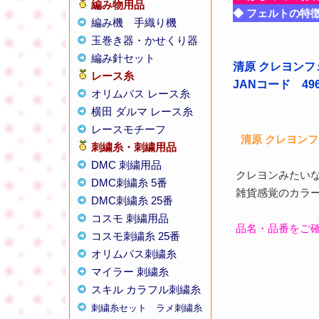
編み物用品
◆ フェルトの特
編み機
手織り機
玉巻き器・かせくり器
編み針セット
清原 クレヨンフェ
レース糸
JANコード 4965
オリムパス レース糸
横田 ダルマ レース糸
レースモチーフ
清原 クレヨン
刺繍糸・刺繍用品
DMC 刺繍用品
クレヨンみたい
DMC刺繍糸 5番
雑貨感覚のカラ
DMC刺繍糸 25番
コスモ 刺繍用品
品名・品番をご
コスモ刺繍糸 25番
オリムパス刺繍糸
マイラー 刺繍糸
スキル カラフル刺繍糸
刺繍糸セット
ラメ刺繍糸