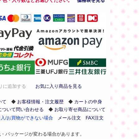
・色・入り数などお選びください。
価格表を見る
りに追加する
お気に入り商品を見る
いて
◆
お客様情報・注文履歴
◆
カートの中身
について問い合わせる
◆
お取り寄せ商品について
入/お買物ができない場合
メール注文
FAX注文
紙・パッケージが変わる場合があります。