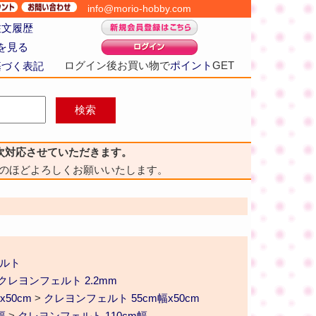
info@morio-hobby.com
注文履歴
を見る
ログイン後お買い物で
ポイント
GET
基づく表記
次対応させていただきます。
のほどよろしくお願いいたします。
ェルト
クレヨンフェルト 2.2mm
x50cm
>
クレヨンフェルト 55cm幅x50cm
幅
>
クレヨンフェルト 110cm幅