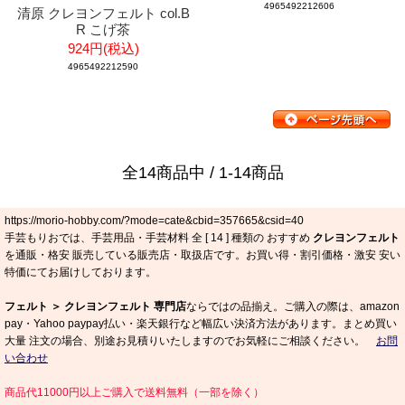
4965492212606
清原 クレヨンフェルト col.B
R こげ茶
924円(税込)
4965492212590
全14商品中 / 1-14商品
https://morio-hobby.com/?mode=cate&cbid=357665&csid=40
手芸もりおでは、手芸用品・手芸材料 全 [
14
] 種類の おすすめ
クレヨンフェルト
を通販・格安 販売している販売店・取扱店です。お買い得・割引価格・激安 安い
特価にてお届けしております。
フェルト ＞ クレヨンフェルト 専門店
ならではの品揃え。ご購入の際は、amazon
pay・Yahoo paypay払い・楽天銀行など幅広い決済方法があります。まとめ買い
大量 注文の場合、別途お見積りいたしますのでお気軽にご相談ください。
お問
い合わせ
商品代11000円以上ご購入で送料無料（一部を除く）