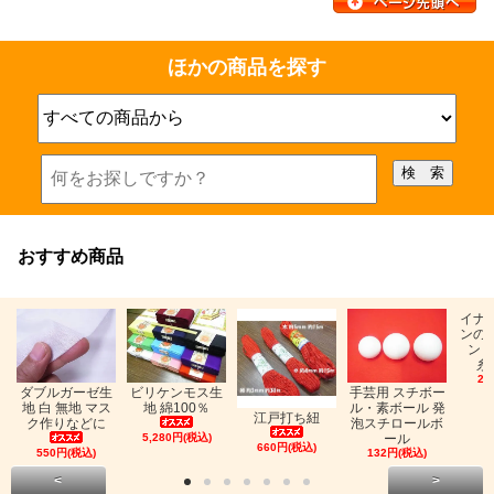
ほかの商品を探す
おすすめ商品
イナ
ンの
ン「
糸
26
ビリケンモス生
ダブルガーゼ生
手芸用 スチボー
地 綿100％
地 白 無地 マス
ル・素ボール 発
江戸打ち紐
ク作りなどに
泡スチロールボ
5,280円(税込)
ール
660円(税込)
550円(税込)
132円(税込)
<
>