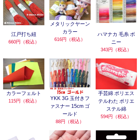
メタリックヤーン
カラー
江戸打ち紐
ハマナカ 毛糸 ボ
616円（税込）
660円（税込）
ニー
343円（税込）
カラーフェルト
手芸綿 ポリエス
YKK 3G 玉付きフ
115円（税込）
テルわた ポリエ
ァスナー 15cm ゴ
ステル綿
ールド
594円（税込）
88円（税込）