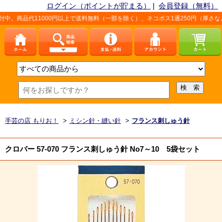
ログイン（ポイントが貯まる）
|
会員登録（無料）
11000円以上で送料無料（一部を除く）、ネコポス1通250円（厚さなど条件あり
手芸の店 もりお！
>
ミシン針・縫い針
>
フランス刺しゅう針
クロバー 57-070 フランス刺しゅう針 No7～10 5袋セット