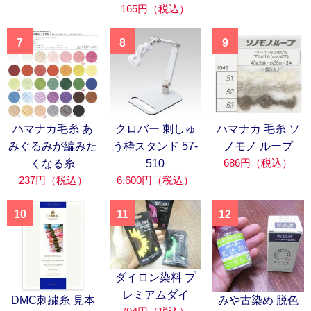
165円（税込）
7
8
9
ハマナカ毛糸 あ
クロバー 刺しゅ
ハマナカ 毛糸 ソ
みぐるみが編みた
う枠スタンド 57-
ノモノ ループ
686円（税込）
くなる糸
510
237円（税込）
6,600円（税込）
10
11
12
ダイロン染料 プ
レミアムダイ
DMC刺繍糸 見本
みや古染め 脱色