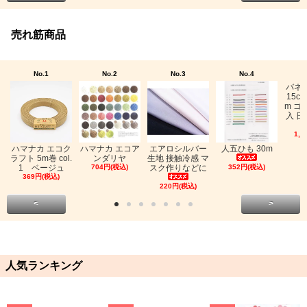
売れ筋商品
No.1
No.2
No.3
No.4
バネ
15c
m ゴ
入 日
1,0
ハマナカ エコク
ハマナカ エコア
エアロシルバー
人五ひも 30m
ラフト 5m巻 col.
ンダリヤ
生地 接触冷感 マ
1 ベージュ
704円(税込)
スク作りなどに
352円(税込)
369円(税込)
220円(税込)
<
>
人気ランキング