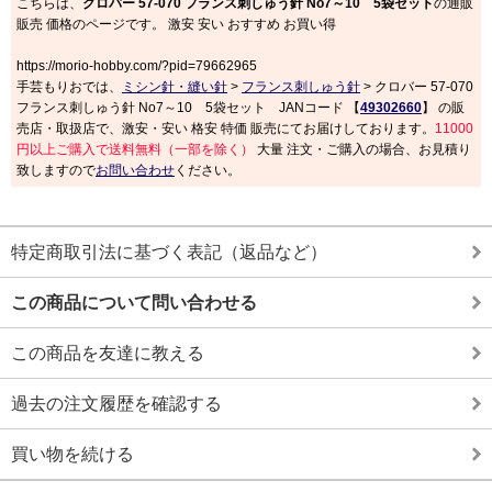
こちらは、
クロバー 57-070 フランス刺しゅう針 No7～10 5袋セット
の通販
販売 価格のページです。 激安 安い おすすめ お買い得
https://morio-hobby.com/?pid=79662965
手芸もりおでは、
ミシン針・縫い針
>
フランス刺しゅう針
> クロバー 57-070
フランス刺しゅう針 No7～10 5袋セット JANコード 【
49302660
】 の販
売店・取扱店で、激安・安い 格安 特価 販売にてお届けしております。
11000
円以上ご購入で送料無料（一部を除く）
大量 注文・ご購入の場合、お見積り
致しますので
お問い合わせ
ください。
特定商取引法に基づく表記（返品など）
この商品について問い合わせる
この商品を友達に教える
過去の注文履歴を確認する
買い物を続ける