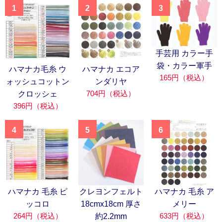
1
2
3
手芸用 カラー手
袋・カラー軍手
ハマナカ毛糸 ウ
ハマナカ エコア
165円（税込）
ォッシュコットン
ンダリヤ
704円（税込）
クロッシェ
396円（税込）
4
5
6
ハマナカ 毛糸 ピ
クレヨンフェルト
ハマナカ 毛糸 ア
ッコロ
18cmx18cm 厚さ
メリー
264円（税込）
633円（税込）
約2.2mm