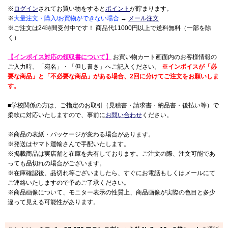
※
ログイン
されてお買い物をすると
ポイント
が貯まります。
※
大量注文・購入/お買物ができない場合
→
メール注文
※ご注文は24時間受付中です！ 商品代11000円以上で送料無料（一部を除
く）
【インボイス対応の領収書について】
お買い物カート画面内のお客様情報の
ご入力時、「宛名」・「但し書き」へご記入ください。
※インボイスが「必
要な商品」と「不必要な商品」がある場合、2回に分けてご注文をお願いしま
す。
■学校関係の方は、ご指定のお取引（見積書・請求書・納品書・後払い等）で
柔軟に対応いたしますので、事前に
お問い合わせ
ください。
※商品の表紙・パッケージが変わる場合があります。
※発送はヤマト運輸さんで手配いたします。
※掲載商品は実店舗と在庫を共有しております。ご注文の際、注文可能であ
っても品切れの場合がございます。
※在庫確認後、品切れ等ございましたら、すぐにお電話もしくはメールにて
ご連絡いたしますので予めご了承ください。
※商品画像について、モニター表示の性質上、商品画像が実際の色目と多少
違って見える可能性があります。