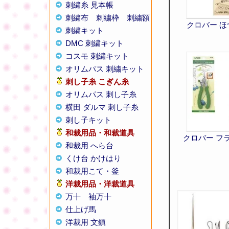
刺繍糸 見本帳
刺繍布
刺繍枠
刺繍額
クロバー 
刺繍キット
DMC 刺繍キット
コスモ 刺繍キット
オリムパス 刺繍キット
刺し子糸
こぎん糸
オリムパス 刺し子糸
横田 ダルマ 刺し子糸
刺し子キット
和裁用品・和裁道具
クロバー フ
和裁用 へら台
くけ台 かけはり
和裁用こて・釜
洋裁用品・洋裁道具
万十
袖万十
仕上げ馬
洋裁用 文鎮