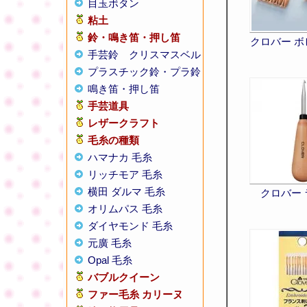
目玉ボタン
粘土
鈴・鳴き笛・押し笛
クロバー 
手芸鈴
クリスマスベル
プラスチック鈴・プラ鈴
鳴き笛・押し笛
手芸道具
レザークラフト
毛糸の種類
ハマナカ 毛糸
リッチモア 毛糸
横田 ダルマ 毛糸
クロバー
オリムパス 毛糸
ダイヤモンド 毛糸
元廣 毛糸
Opal 毛糸
バブルクイーン
ファー毛糸 カリーヌ