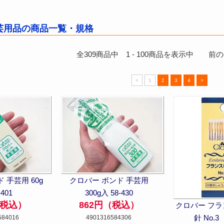
芸用品の商品一覧・規格
全
309
商品中
1
-
100
商品を表示中 前のペ
<
1
2
3
4
>
 手芸用 60g
クロバー ボンド 手芸用
-401
300g入 58-430
（税込）
862円（税込）
クロバー フ
針 No.3 
584016
4901316584306