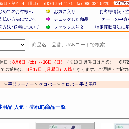
・第2、4土曜日） tel 096-354-4171
fax 096-324-5220
じめてのお客様へ
お気に入り
お客様情報・
支払い方法について
チェックした商品
カートの中身
送方法･送料について
ファックス注文
特定商取引法に
休日：
8月8日（土）～16日（日）
（※10日 月曜日は営業）
※順
全ての業務は、
8月17日（月曜日）以降
となります。ご理解・ご協力
！
>
手芸メーカー
>
クロバー
>
クロバー 手芸用品
芸用品 人気・売れ筋商品一覧