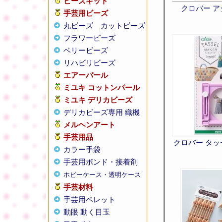
ビーズキット
クロバー 
手芸用ビーズ
丸ビーズ
カットビーズ
フラワービーズ
ベリービーズ
リハビリビーズ
エアーパール
ミユキ コットンパール
ミユキ デリカビーズ
デリカビーズ専用 織機
メルヘンアート
手芸用品
クロバー タ
カラー手袋
手芸用ボンド・接着剤
ホビーケース・透明ケース
手芸材料
手芸用ペレット
動眼 動く目玉