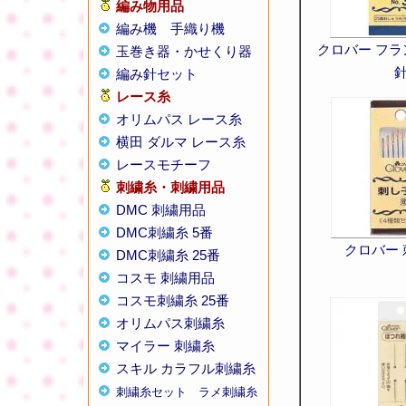
編み物用品
編み機
手織り機
クロバー フ
玉巻き器・かせくり器
編み針セット
レース糸
オリムパス レース糸
横田 ダルマ レース糸
レースモチーフ
刺繍糸・刺繍用品
DMC 刺繍用品
DMC刺繍糸 5番
クロバー
DMC刺繍糸 25番
コスモ 刺繍用品
コスモ刺繍糸 25番
オリムパス刺繍糸
マイラー 刺繍糸
スキル カラフル刺繍糸
刺繍糸セット
ラメ刺繍糸