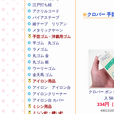
江戸打ち紐
アクリルコード
クロバー 手
バイアステープ
綾テープ
リリアン
メタリックヤーン
手芸ゴム・洋裁用ゴム
平ゴム
丸ゴム
ラメゴム
丸ゴム 金
丸ゴム 銀
ウーリーゴム
金天馬 ゴム
アイロン用品
アイロン
アイロン台
クロバー ボンド
アイロンクリーナー
入 58
アイロン台 カバー
334円
ミシン用品
4901316
ミシン針・縫い針