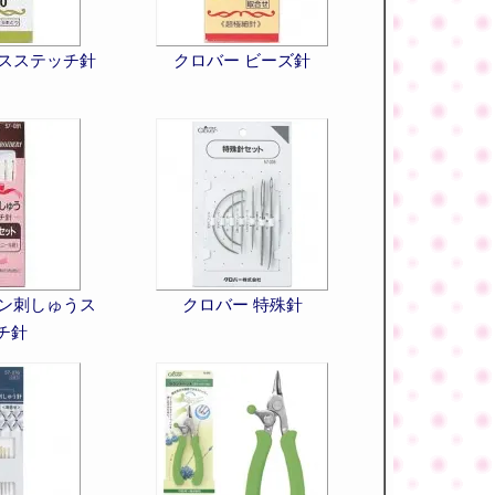
ロスステッチ針
クロバー ビーズ針
ボン刺しゅうス
クロバー 特殊針
チ針