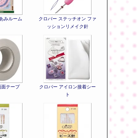
花あみルーム
クロバー ステッチオン ファ
ッションリメイク針
両面テープ
クロバー アイロン接着シー
ト