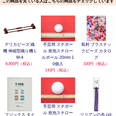
この商品を見ている人はこちらの商品もチェックしています
デリカビーズ 織
手芸用 スチボー
島村 プラスチッ
機 伸縮型織り機 L
ル 発泡スチロー
クビーズ カタロ
M-4
ルボール 20mm 1
グ
8,800円（税込）
330円（税込）
0個入
143円（税込）
手芸用 スチボー
ル 発泡スチロー
フジックス タイ
リリアンの糸 col.