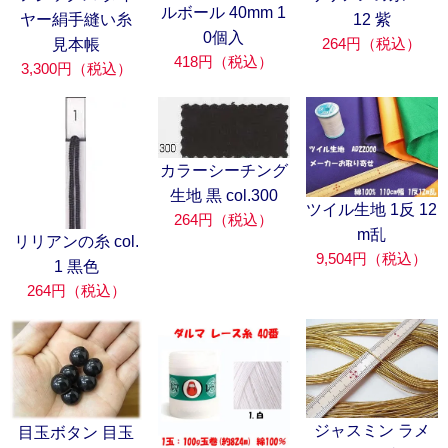
ルボール 40mm 1
ヤー絹手縫い糸
12 紫
0個入
264円（税込）
見本帳
418円（税込）
3,300円（税込）
カラーシーチング
生地 黒 col.300
ツイル生地 1反 12
264円（税込）
m乱
リリアンの糸 col.
9,504円（税込）
1 黒色
264円（税込）
ジャスミン ラメ
目玉ボタン 目玉