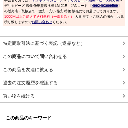
手芸もりおでは、
ミユキ デリカビーズ
>
デリカビーズ 織機・ビーズ織り機
>
デリカビーズ 織機 伸縮型織り機 LM-21R JANコード 【
4992403609569
】
の販売店・取扱店で、激安・安い 格安 特価 販売にてお届けしております。
1
1000円以上ご購入で送料無料（一部を除く）
大量 注文・ご購入の場合、お見
積り致しますので
お問い合わせ
ください。
特定商取引法に基づく表記（返品など）
この商品について問い合わせる
この商品を友達に教える
過去の注文履歴を確認する
買い物を続ける
この商品のキーワード