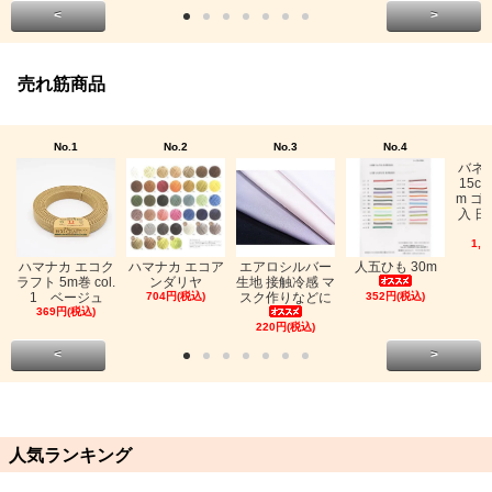
<
>
売れ筋商品
No.1
No.2
No.3
No.4
バネ
15c
m ゴ
入 日
1,0
ハマナカ エコク
ハマナカ エコア
エアロシルバー
人五ひも 30m
ラフト 5m巻 col.
ンダリヤ
生地 接触冷感 マ
1 ベージュ
704円(税込)
スク作りなどに
352円(税込)
369円(税込)
220円(税込)
<
>
人気ランキング