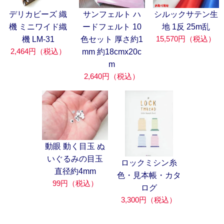
デリカビーズ 織
サンフェルト ハ
シルックサテン生
機 ミニワイド織
ードフェルト 10
地 1反 25m乱
15,570円（税込）
機 LM-31
色セット 厚さ約1
2,464円（税込）
mm 約18cmx20c
m
2,640円（税込）
動眼 動く目玉 ぬ
いぐるみの目玉
ロックミシン糸
直径約4mm
色・見本帳・カタ
99円（税込）
ログ
3,300円（税込）