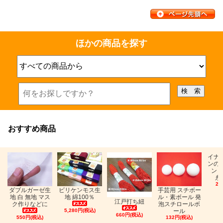
ほかの商品を探す
おすすめ商品
イナ
ンの
ン「
糸
26
ビリケンモス生
ダブルガーゼ生
手芸用 スチボー
地 綿100％
地 白 無地 マス
ル・素ボール 発
江戸打ち紐
ク作りなどに
泡スチロールボ
5,280円(税込)
ール
660円(税込)
550円(税込)
132円(税込)