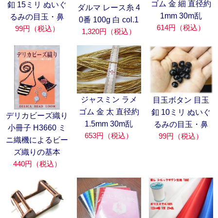
ゴム 金 細 直径約
釦 15ミリ ぬいぐ
ダルマ レース糸 4
1mm 30m乱
るみの目玉・鼻
0番 100g 白 col.1
614円（税込）
99円（税込）
1,320円（税込）
ジャスミン ラメ
目玉ボタン 目玉
ゴム 金 太 直径約
釦 10ミリ ぬいぐ
デリカビーズ織り
1.5mm 30m乱
るみの目玉・鼻
小冊子 H3660 ミ
653円（税込）
99円（税込）
ニ織機によるビー
ズ織りの基本
440円（税込）