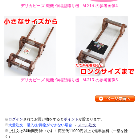
デリカビーズ 織機 伸縮型織り機 LM-21R の参考画像4
デリカビーズ 織機 伸縮型織り機 LM-21R の参考画像5
※
ログイン
されてお買い物をすると
ポイント
が貯まります。
※
大量注文・購入/お買物ができない場合
→
メール注文
※ご注文は24時間受付中です！ 商品代11000円以上で送料無料（一部を除
く）