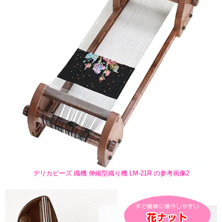
デリカビーズ 織機 伸縮型織り機 LM-21R の参考画像2