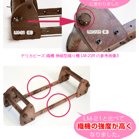
デリカビーズ 織機 伸縮型織り機 LM-21R の参考画像3