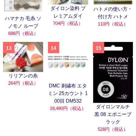
ダイロン染料 プ
ハトメの使い方・
レミアムダイ
付け方 ハトメ
ハマナカ 毛糸 ソ
704円（税込）
110円（税込）
ノモノ ループ
686円（税込）
13
14
15
リリアンの糸
264円（税込）
DMC 刺繍布 エタ
ミン 25カウント 1
00目 DM532
ダイロンマルチ
18,480円（税込）
黒 08 エボニーブ
ラック
528円（税込）