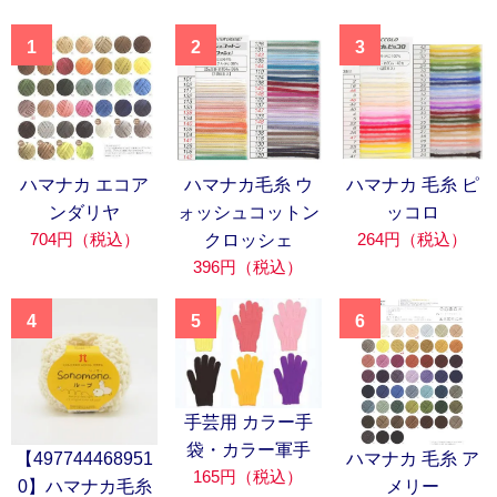
1
2
3
ハマナカ エコア
ハマナカ毛糸 ウ
ハマナカ 毛糸 ピ
ンダリヤ
ォッシュコットン
ッコロ
704円（税込）
264円（税込）
クロッシェ
396円（税込）
4
5
6
手芸用 カラー手
袋・カラー軍手
【497744468951
ハマナカ 毛糸 ア
165円（税込）
0】ハマナカ毛糸
メリー