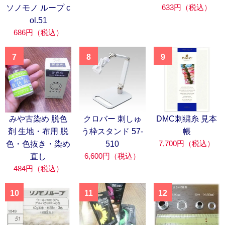
633円（税込）
ソノモノ ループ c
ol.51
686円（税込）
7
8
9
みや古染め 脱色
クロバー 刺しゅ
DMC刺繍糸 見本
剤 生地・布用 脱
う枠スタンド 57-
帳
7,700円（税込）
色・色抜き・染め
510
6,600円（税込）
直し
484円（税込）
10
11
12