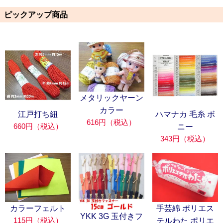
ピックアップ商品
メタリックヤーン
カラー
江戸打ち紐
ハマナカ 毛糸 ボ
616円（税込）
660円（税込）
ニー
343円（税込）
カラーフェルト
手芸綿 ポリエス
YKK 3G 玉付きフ
115円（税込）
テルわた ポリエ