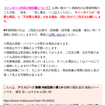
【インボイス対応の領収書について】
お買い物カート画面内のお客様情報の
ご入力時、「宛名」・「但し書き」へご記入ください。
※インボイスが「必
要な商品」と「不必要な商品」がある場合、2回に分けてご注文をお願いしま
す。
■学校関係の方は、ご指定のお取引（見積書・請求書・納品書・後払い等）で
柔軟に対応いたしますので、事前に
お問い合わせ
ください。
※商品の表紙・パッケージが変わる場合があります。
※発送はヤマト運輸さんで手配いたします。
※掲載商品は実店舗と在庫を共有しております。ご注文の際、注文可能であ
っても品切れの場合がございます。
※在庫確認後、品切れ等ございましたら、すぐにお電話もしくはメールにて
ご連絡いたしますので予めご了承ください。
※商品画像について、モニター表示の性質上、商品画像が実際の色目と多少
違って見える可能性があります。
こちらは、
デリカビーズ 織機 伸縮型織り機 LM-21R
の通販 販売 価格のペー
ジです。 激安 安い おすすめ お買い得
https://morio-hobby.com/?pid=76146031