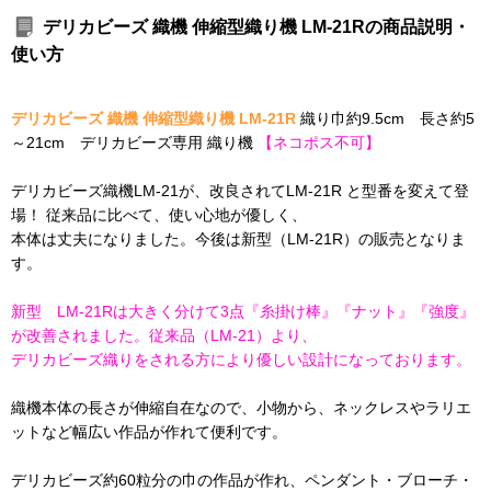
デリカビーズ 織機 伸縮型織り機 LM-21Rの商品説明・
使い方
デリカビーズ 織機 伸縮型織り機 LM-21R
織り巾約9.5cm 長さ約5
～21cm デリカビーズ専用 織り機
【ネコポス不可】
デリカビーズ織機LM-21が、改良されてLM-21R と型番を変えて登
場！ 従来品に比べて、使い心地が優しく、
本体は丈夫になりました。今後は新型（LM-21R）の販売となりま
す。
新型 LM-21Rは大きく分けて3点『糸掛け棒』『ナット』『強度』
が改善されました。従来品（LM-21）より、
デリカビーズ織りをされる方により優しい設計になっております。
織機本体の長さが伸縮自在なので、小物から、ネックレスやラリエ
ットなど幅広い作品が作れて便利です。
デリカビーズ約60粒分の巾の作品が作れ、ペンダント・ブローチ・