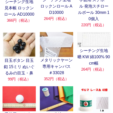
シーチング生地
ロックンロール A
ル 発泡スチロー
見本帳 ロックン
D10000
ルボール 30mm 1
ロール AD10000
264円（税込）
0個入
366円（税込）
220円（税込）
シーチング生地
晒 KW 綿100% 90
メタリックヤーン
目玉ボタン 目玉
cm幅
専用キャンバス
釦 15ミリ ぬいぐ
264円（税込）
＃33028
るみの目玉・鼻
352円（税込）
99円（税込）