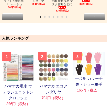
ラフト 5m巻 col.
ンダリヤ
生地 接触冷感 マ
1 ベージュ
704円(税込)
スク作りなどに
352円(税込)
369円(税込)
220円(税込)
<
>
人気ランキング
1
2
3
手芸用 カラー手
袋・カラー軍手
ハマナカ毛糸 ウ
ハマナカ エコア
165円（税込）
ォッシュコットン
ンダリヤ
704円（税込）
クロッシェ
396円（税込）