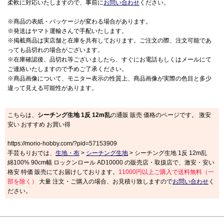
柔軟に対応いたしますので、事前に
お問い合わせ
ください。
※商品の表紙・パッケージが変わる場合があります。
※発送はヤマト運輸さんで手配いたします。
※掲載商品は実店舗と在庫を共有しております。ご注文の際、注文可能であ
っても品切れの場合がございます。
※在庫確認後、品切れ等ございましたら、すぐにお電話もしくはメールにて
ご連絡いたしますので予めご了承ください。
※商品画像について、モニター表示の性質上、商品画像が実際の色目と多少
違って見える可能性があります。
こちらは、
シーチング生地 1反 12m乱
の通販 販売 価格のページです。 激安
安い おすすめ お買い得
https://morio-hobby.com/?pid=57153909
手芸もりおでは、
生地・布
>
シーチング生地
> シーチング生地 1反 12m乱
綿100% 90cm幅 ロックンロール AD10000 の販売店・取扱店で、激安・安い
格安 特価 販売にてお届けしております。
11000円以上ご購入で送料無料（一
部を除く）
大量 注文・ご購入の場合、お見積り致しますので
お問い合わせ
く
ださい。