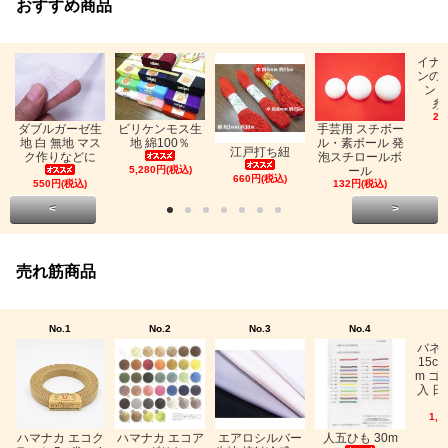
おすすめ商品
イナ
ンの
ン「
糸
26
ビリケンモス生
ダブルガーゼ生
手芸用 スチボー
地 綿100％
地 白 無地 マス
ル・素ボール 発
江戸打ち紐
ク作りなどに
泡スチロールボ
5,280円(税込)
ール
660円(税込)
550円(税込)
132円(税込)
<
>
売れ筋商品
No.1
No.2
No.3
No.4
バネ
15c
m ゴ
入 日
1,0
ハマナカ エコク
ハマナカ エコア
エアロシルバー
人五ひも 30m