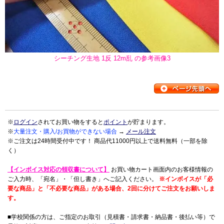
シーチング生地 1反 12m乱 の参考画像3
※
ログイン
されてお買い物をすると
ポイント
が貯まります。
※
大量注文・購入/お買物ができない場合
→
メール注文
※ご注文は24時間受付中です！ 商品代11000円以上で送料無料（一部を除
く）
【インボイス対応の領収書について】
お買い物カート画面内のお客様情報の
ご入力時、「宛名」・「但し書き」へご記入ください。
※インボイスが「必
要な商品」と「不必要な商品」がある場合、2回に分けてご注文をお願いしま
す。
■学校関係の方は、ご指定のお取引（見積書・請求書・納品書・後払い等）で