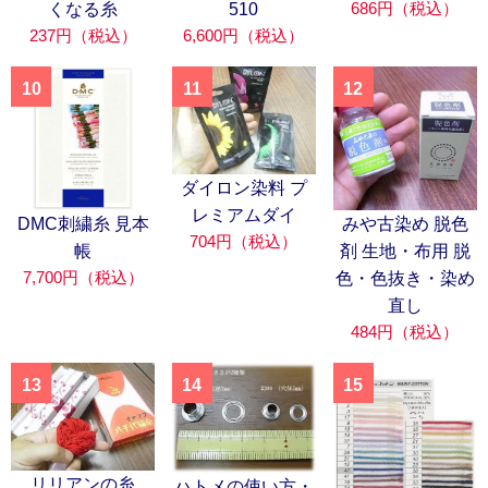
686円（税込）
くなる糸
510
237円（税込）
6,600円（税込）
10
11
12
ダイロン染料 プ
レミアムダイ
DMC刺繍糸 見本
みや古染め 脱色
704円（税込）
帳
剤 生地・布用 脱
7,700円（税込）
色・色抜き・染め
直し
484円（税込）
13
14
15
リリアンの糸
ハトメの使い方・