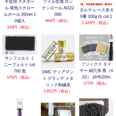
手芸用 スチボー
ツイル生地 ロッ
ル 発泡スチロー
クンロール AD22
ダルマ レース糸 4
ルボール 20mm 1
000
0番 100g 白 col.1
484円（税込）
0個入
1,320円（税込）
143円（税込）
サンフェルト ミ
フジックス タイ
ニーフェルト col.
ヤー 絹穴糸 黒（4
790 黒
DMC ディアマン
02） 16号/20m
575円（税込）
ト グランデ メタ
277円（税込）
リック刺繍糸
2,851円（税込）