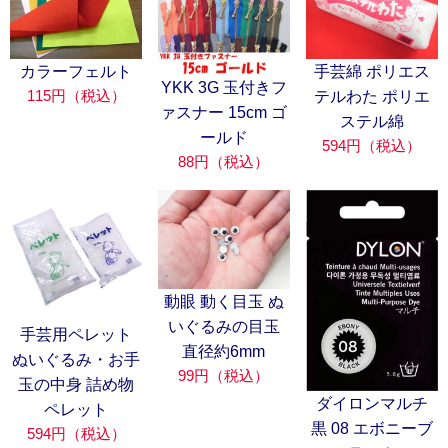
カラーフェルト
手芸綿 ポリエス
YKK 3G 玉付きフ
115円（税込）
テルわた ポリエ
ァスナー 15cm ゴ
ステル綿
ールド
594円（税込）
88円（税込）
動眼 動く目玉 ぬ
いぐるみの目玉
手芸用ペレット
直径約6mm
ぬいぐるみ・お手
99円（税込）
玉の中身 詰め物
ダイロンマルチ
ペレット
黒 08 エボニーブ
594円（税込）