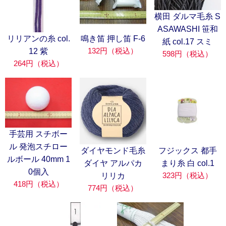
横田 ダルマ毛糸 S
ASAWASHI 笹和
リリアンの糸 col.
鳴き笛 押し笛 F-6
紙 col.17 スミ
132円（税込）
12 紫
598円（税込）
264円（税込）
手芸用 スチボー
ル 発泡スチロー
ダイヤモンド毛糸
フジックス 都手
ルボール 40mm 1
ダイヤ アルパカ
まり糸 白 col.1
0個入
323円（税込）
リリカ
418円（税込）
774円（税込）