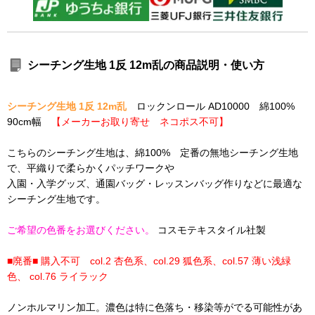
シーチング生地 1反 12m乱の商品説明・使い方
シーチング生地 1反 12m乱
ロックンロール AD10000 綿100%
90cm幅
【メーカーお取り寄せ ネコポス不可】
こちらのシーチング生地は、綿100% 定番の無地シーチング生地
で、平織りで柔らかくパッチワークや
入園・入学グッズ、通園バッグ・レッスンバッグ作りなどに最適な
シーチング生地です。
ご希望の色番をお選びください。
コスモテキスタイル社製
■廃番■ 購入不可 col.2 杏色系、col.29 狐色系、col.57 薄い浅緑
色、 col.76 ライラック
ノンホルマリン加工。濃色は特に色落ち・移染等がでる可能性があ