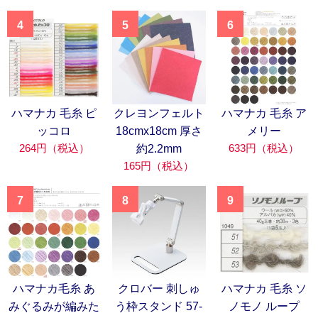
4
5
6
ハマナカ 毛糸 ピ
クレヨンフェルト
ハマナカ 毛糸 ア
ッコロ
18cmx18cm 厚さ
メリー
264円（税込）
633円（税込）
約2.2mm
165円（税込）
7
8
9
ハマナカ毛糸 あ
クロバー 刺しゅ
ハマナカ 毛糸 ソ
みぐるみが編みた
う枠スタンド 57-
ノモノ ループ