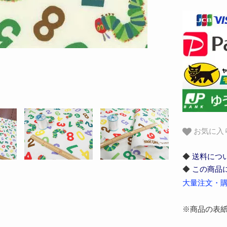
お気に入
◆
送料につ
◆
この商品
大量注文・購
※商品の表