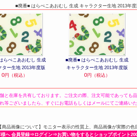
■廃番■ はらぺこあおむし 生成 キャラクター生地 2013年
 はらぺこあおむし 生成
■廃番■ はらぺこあおむし 生成
ター生地 2013年度版
キャラクター生地 2013年度版
0
0
円（税込）
円（税込）
舗と在庫を共有しております。ご注文の際、注文可能であっても
れ等ございましたら、すぐにお電話もしくはメールにてご連絡い
商品画像について】モニター表示の性質上、商品画像が実際の色
客様へ 会員登録⇒ログイン⇒お買い物をするとショップポイント20