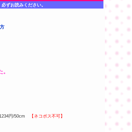
、必ずお読みください。
い方
た。
234円/50cm
【ネコポス不可】