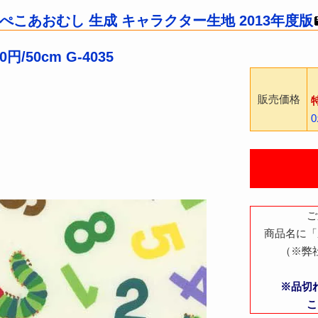
らぺこあおむし 生成 キャラクター生地 2013年度版
0円/50cm G-4035
販売価格
ご
商品名に「
（※弊
※品切
こ