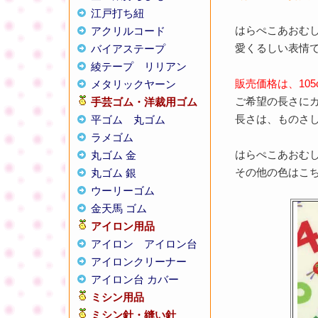
江戸打ち紐
はらぺこあおむし
アクリルコード
愛くるしい表情
バイアステープ
綾テープ
リリアン
販売価格は、105
メタリックヤーン
ご希望の長さに
手芸ゴム・洋裁用ゴム
長さは、ものさ
平ゴム
丸ゴム
ラメゴム
はらぺこあおむ
丸ゴム 金
その他の色はこ
丸ゴム 銀
ウーリーゴム
金天馬 ゴム
アイロン用品
アイロン
アイロン台
アイロンクリーナー
アイロン台 カバー
ミシン用品
ミシン針・縫い針