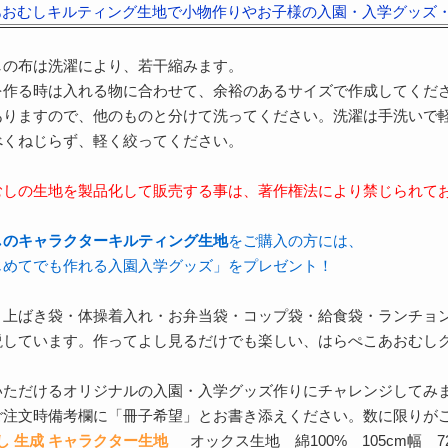
あおむしキルティング生地で小物作りやお子様の入園・入学グッズ
しの布は洗濯により、若干縮みます。
を作る時は入れる物に合わせて、余裕のあるサイズで作成してくだ
ありますので、他のものと分けて洗ってください。洗濯は手洗いで
べくねじらず、軽く絞ってください。
むしの生地を製品化して販売する事は、著作権法により禁じられて
しのキャラクターキルティング生地
をご購入の方には、
じめてでも作れる入園入学グッズ」をプレゼント！
・上ばき袋・体操着入れ・お弁当袋・コップ袋・給食袋・ランチョ
説しています。作ってよし見るだけでも楽しい、はらぺこあおむしグ
いただけるオリジナルの入園・入学グッズ作りにチャレンジしてみ
ご注文時備考欄に「冊子希望」とお書き添えください。数に限りが
し 生成 キャラクター生地
オックス生地 綿100% 105cm幅 72