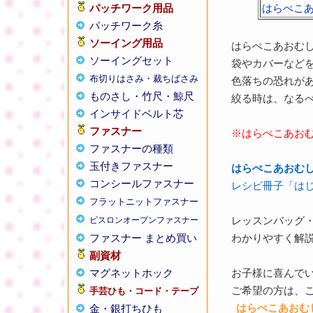
パッチワーク用品
はらぺこ
パッチワーク糸
ソーイング用品
はらぺこあおむ
ソーイングセット
袋やカバーなど
布切りはさみ・裁ちばさみ
色落ちの恐れが
ものさし・竹尺・鯨尺
絞る時は、なる
インサイドベルト芯
ファスナー
※はらぺこあお
ファスナーの種類
玉付きファスナー
はらぺこあおむ
コンシールファスナー
レシピ冊子「は
フラットニットファスナー
レッスンバッグ
ビスロンオープンファスナー
ファスナー まとめ買い
わかりやすく解
副資材
マグネットホック
お子様に喜んで
ご希望の方は、
手芸ひも・コード・テープ
はらぺこあおむ
金・銀打ちひも