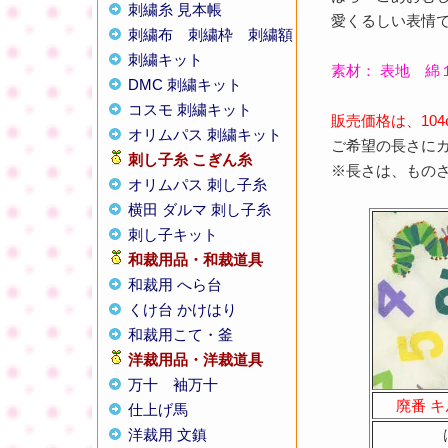
刺繍糸 見本帳
愛くるしい表情
刺繍布
刺繍枠
刺繍額
刺繍キット
素材： 表地 
DMC 刺繍キット
コスモ 刺繍キット
販売価格は、104
オリムパス 刺繍キット
ご希望の長さに
刺し子糸
こぎん糸
※長さは、もの
オリムパス 刺し子糸
横田 ダルマ 刺し子糸
刺し子キット
和裁用品・和裁道具
和裁用 へら台
くけ台 かけはり
和裁用こて・釜
洋裁用品・洋裁道具
万十
袖万十
廃番 
仕上げ馬
洋裁用 文鎮