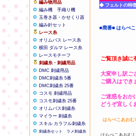
編み物用品
◆ フェルトの特
編み機
手織り機
玉巻き器・かせくり器
編み針セット
■廃番■ はらぺ
レース糸
オリムパス レース糸
横田 ダルマ レース糸
レースモチーフ
ご覧頂き誠に
刺繍糸・刺繍用品
DMC 刺繍用品
大変申し訳ご
DMC刺繍糸 5番
ご購入はでき
DMC刺繍糸 25番
コスモ 刺繍用品
ご迷惑をおか
コスモ刺繍糸 25番
どうぞ宜しく
オリムパス刺繍糸
マイラー 刺繍糸
はらぺこあおむ
スキル カラフル刺繍糸
刺繍糸セット
ラメ刺繍糸
はらぺこあおむし