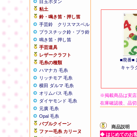
目玉ボタン
粘土
鈴・鳴き笛・押し笛
手芸鈴
クリスマスベル
プラスチック鈴・プラ鈴
鳴き笛・押し笛
手芸道具
レザークラフト
■廃番■
毛糸の種類
キャラク
ハマナカ 毛糸
リッチモア 毛糸
横田 ダルマ 毛糸
オリムパス 毛糸
※掲載商品は実店
ダイヤモンド 毛糸
在庫確認後、品切
元廣 毛糸
Opal 毛糸
バブルクイーン
商品説明
【
ファー毛糸 カリーヌ
◆ はじめてのお