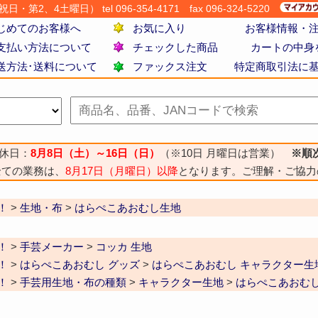
・第2、4土曜日） tel 096-354-4171
fax 096-324-5220
じめてのお客様へ
お気に入り
お客様情報・
支払い方法について
チェックした商品
カートの中身
送方法･送料について
ファックス注文
特定商取引法に
休日：
8月8日（土）～16日（日）
（※10日 月曜日は営業）
※順
全ての業務は、
8月17日（月曜日）以降
となります。ご理解・ご協力
！
>
生地・布
>
はらぺこあおむし生地
！
>
手芸メーカー
>
コッカ 生地
！
>
はらぺこあおむし グッズ
>
はらぺこあおむし キャラクター生
！
>
手芸用生地・布の種類
>
キャラクター生地
>
はらぺこあおむし