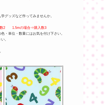
。
入学グッズなど作ってみませんか。
入数2 1.5mの場合⇒購入数3
の色・単位・数量にはお気を付け下さい。
さい。
。