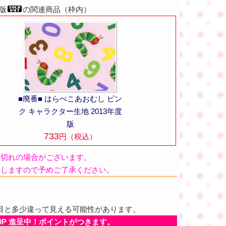
度版
の関連商品（枠内）
■廃番■ はらぺこあおむし ピン
ク キャラクター生地 2013年度
版
733
円（税込）
品切れの場合がございます。
たしますので予めご了承ください。
目と多少違って見える可能性があります。
0P 進呈中！ポイントがつきます。