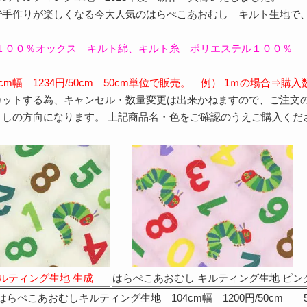
で手作りが楽しくなる今大人気のはらぺこあおむし キルト生地で
綿１００％オックス キルト綿、キルト糸 ポリエステル１００％
cm幅 1234円/50cm 50cm単位で販売。 例） 1ｍの場合⇒購
カットする為、キャンセル・数量変更は出来かねますので、ご注文
さしの方向になります。 上記商品名・色をご確認のうえご購入くだ
キルティング生地 生成
はらぺこあおむし キルティング生地 ピン
はらぺこあおむしキルティング生地 104cm幅 1200円/50cm