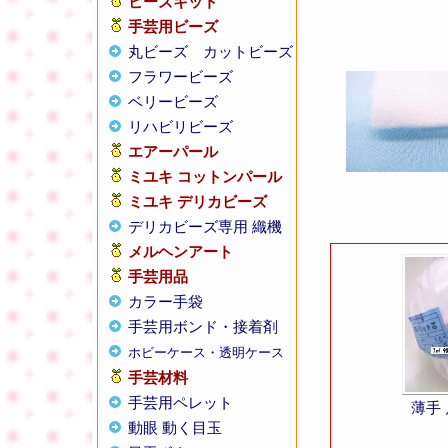
ビーズキット
手芸用ビーズ
丸ビーズ
カットビーズ
フラワービーズ
ベリービーズ
リハビリビーズ
エアーパール
ミユキ コットンパール
ミユキ デリカビーズ
デリカビーズ専用 織機
メルヘンアート
手芸用品
カラー手袋
手芸用ボンド・接着剤
ホビーケース・透明ケース
手芸材料
手芸用ペレット
薄手
動眼 動く目玉