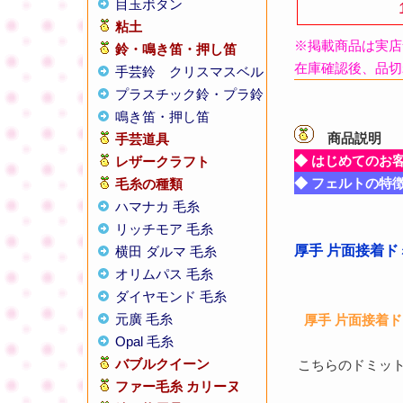
目玉ボタン
粘土
※掲載商品は実店
鈴・鳴き笛・押し笛
在庫確認後、品切
手芸鈴
クリスマスベル
プラスチック鈴・プラ鈴
鳴き笛・押し笛
商品説明
【
手芸道具
◆ はじめてのお
レザークラフト
◆ フェルトの特
毛糸の種類
ハマナカ 毛糸
リッチモア 毛糸
厚手 片面接着ド
横田 ダルマ 毛糸
オリムパス 毛糸
ダイヤモンド 毛糸
元廣 毛糸
厚手 片面接着ドミ
Opal 毛糸
バブルクイーン
こちらのドミッ
ファー毛糸 カリーヌ