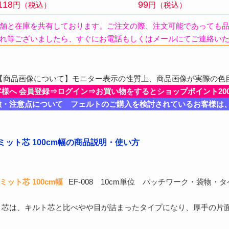
118
99
円（税込）
円（税込）
舗と在庫を共有しております。ご注文の際、注文可能であっても
れ等ございましたら、すぐにお電話もしくはメールにてご連絡い
商品画像について】モニター表示の性質上、商品画像が実際の色
客様へ 会員登録⇒ログイン⇒お買い物をするとショップポイント20
徴・注意点について フェルトのご購入を検討されているお客様は
ミット芯 100cm幅の商品説明・使い方
ット芯 100cm幅
EF-008 10cm単位 パッチワーク・袋物・
ト芯は、キルト芯と比べやや目が詰まったタイプになり、厚手の片