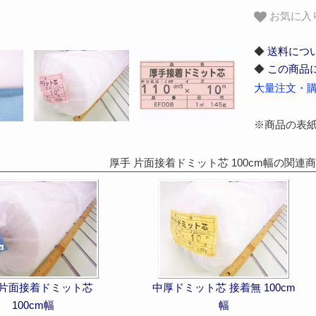
お気に入
◆
送料につ
◆
この商品
大量注文・購
※商品の表
厚手 片面接着ドミット芯 100cm幅の関連
 片面接着ドミット芯
中厚ドミット芯 接着無 100cm
100cm幅
幅