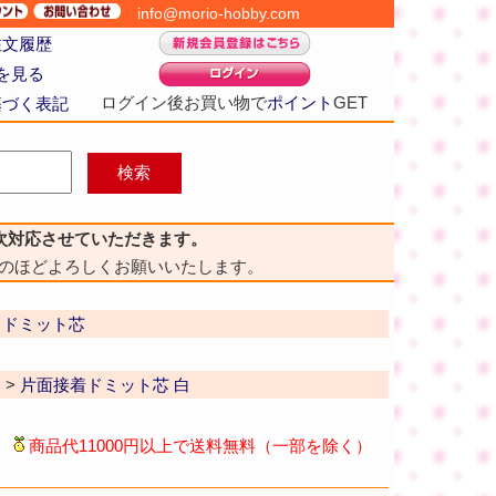
info@morio-hobby.com
注文履歴
を見る
ログイン後お買い物で
ポイント
GET
基づく表記
次対応させていただきます。
のほどよろしくお願いいたします。
クドミット芯
白
>
片面接着ドミット芯 白
商品代11000円以上で送料無料（一部を除く）