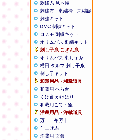
刺繍糸 見本帳
刺繍布
刺繍枠
刺繍額
刺繍キット
DMC 刺繍キット
コスモ 刺繍キット
オリムパス 刺繍キット
刺し子糸
こぎん糸
オリムパス 刺し子糸
横田 ダルマ 刺し子糸
刺し子キット
和裁用品・和裁道具
和裁用 へら台
くけ台 かけはり
和裁用こて・釜
洋裁用品・洋裁道具
万十
袖万十
仕上げ馬
洋裁用 文鎮