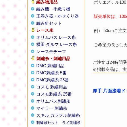
編み物用品
ポリエステル100
編み機
手織り機
玉巻き器・かせくり器
販売単位は、100
編み針セット
レース糸
例） 50cmご
オリムパス レース糸
横田 ダルマ レース糸
ご希望の長さに
レースモチーフ
刺繍糸・刺繍用品
ご注文は24時間
DMC 刺繍用品
※掲載商品は、実
DMC刺繍糸 5番
DMC刺繍糸 25番
コスモ 刺繍用品
厚手 片面接着ド
コスモ刺繍糸 25番
オリムパス刺繍糸
マイラー 刺繍糸
スキル カラフル刺繍糸
刺繍糸セット
ラメ刺繍糸