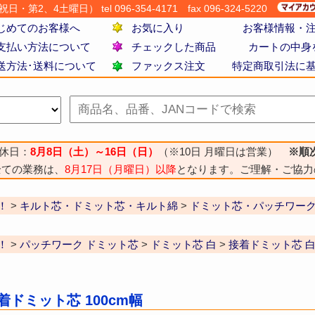
・第2、4土曜日） tel 096-354-4171
fax 096-324-5220
じめてのお客様へ
お気に入り
お客様情報・
支払い方法について
チェックした商品
カートの中身
送方法･送料について
ファックス注文
特定商取引法に
休日：
8月8日（土）～16日（日）
（※10日 月曜日は営業）
※順
全ての業務は、
8月17日（月曜日）以降
となります。ご理解・ご協力
！
>
キルト芯・ドミット芯・キルト綿
>
ドミット芯・パッチワー
！
>
パッチワーク ドミット芯
>
ドミット芯 白
>
接着ドミット芯 
着ドミット芯 100cm幅