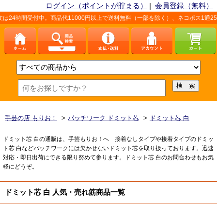
ログイン（ポイントが貯まる）
|
会員登録（無料）
4時間受付中。商品代11000円以上で送料無料（一部を除く）、ネコポス1通250
手芸の店 もりお！
>
パッチワーク ドミット芯
>
ドミット芯 白
ドミット芯 白の通販は、手芸もりお！へ 接着なしタイプや接着タイプのドミッ
ト芯 白などパッチワークには欠かせないドミット芯を取り扱っております。迅速
対応・即日出荷にできる限り努めて参ります。ドミット芯 白のお問合わせもお気
軽にどうぞ。
ドミット芯 白 人気・売れ筋商品一覧