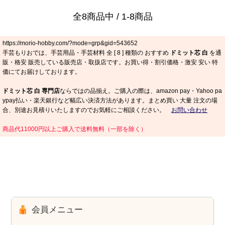
全8商品中 / 1-8商品
https://morio-hobby.com/?mode=grp&gid=543652
手芸もりおでは、手芸用品・手芸材料 全 [
8
] 種類の おすすめ
ドミット芯 白
を通
販・格安 販売している販売店・取扱店です。お買い得・割引価格・激安 安い 特
価にてお届けしております。
ドミット芯 白 専門店
ならではの品揃え。ご購入の際は、amazon pay・Yahoo pa
ypay払い・楽天銀行など幅広い決済方法があります。まとめ買い 大量 注文の場
合、別途お見積りいたしますのでお気軽にご相談ください。
お問い合わせ
商品代11000円以上ご購入で送料無料（一部を除く）
会員メニュー