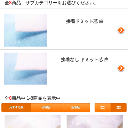
全
8
商品 サブカテゴリーをお選びください。
接着ドミット芯 白
接着なし ドミット芯 白
全
8
商品中 1-8商品を表示中
おすすめ順
価格順
新着順