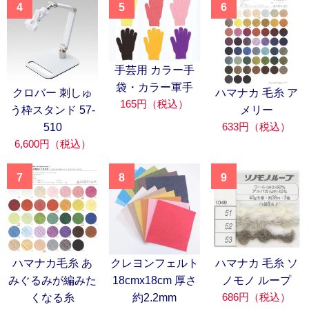
4
5
6
手芸用 カラー手
袋・カラー軍手
クロバー 刺しゅ
ハマナカ 毛糸 ア
165円（税込）
う枠スタンド 57-
メリー
633円（税込）
510
6,600円（税込）
7
8
9
ハマナカ毛糸 あ
クレヨンフェルト
ハマナカ 毛糸 ソ
みぐるみが編みた
18cmx18cm 厚さ
ノモノ ループ
686円（税込）
くなる糸
約2.2mm