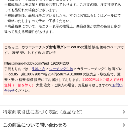
※掲載商品は実店舗と在庫を共有しております。ご注文の際、注文可能であ
っても品切れの場合がございます。
※在庫確認後、品切れ等ございましたら、すぐにお電話もしくはメールにて
ご連絡いたしますので予めご了承ください。
※商品画像について、モニター表示の性質上、商品画像が実際の色目と多少
違って見える可能性があります。
こちらは、
カラーシーチング生地 薄グレー col.85
の通販 販売 価格のページで
す。 激安 安い おすすめ お買い得
https://morio-hobby.com/?pid=192004230
手芸もりおでは、
生地・布
>
シーチング生地
> カラーシーチング生地 薄グレ
ー col.85 綿100% 90cm幅 264円/50cm AD10000 の販売店・取扱店で、激
安・安い 格安 特価 販売にてお届けしております。
11000円以上ご購入で送料
無料（一部を除く）
大量 注文・ご購入の場合、お見積り致しますので
お問い
合わせ
ください。
特定商取引法に基づく表記（返品など）
この商品について問い合わせる