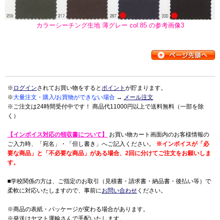
カラーシーチング生地 薄グレー col.85 の参考画像3
※
ログイン
されてお買い物をすると
ポイント
が貯まります。
※
大量注文・購入/お買物ができない場合
→
メール注文
※ご注文は24時間受付中です！ 商品代11000円以上で送料無料（一部を除
く）
【インボイス対応の領収書について】
お買い物カート画面内のお客様情報の
ご入力時、「宛名」・「但し書き」へご記入ください。
※インボイスが「必
要な商品」と「不必要な商品」がある場合、2回に分けてご注文をお願いしま
す。
■学校関係の方は、ご指定のお取引（見積書・請求書・納品書・後払い等）で
柔軟に対応いたしますので、事前に
お問い合わせ
ください。
※商品の表紙・パッケージが変わる場合があります。
※発送はヤマト運輸さんで手配いたします。