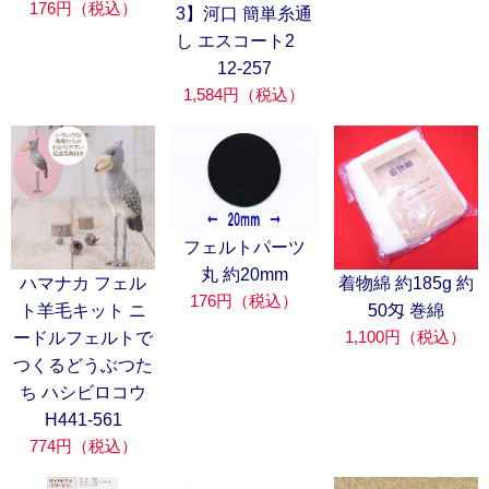
176円（税込）
3】河口 簡単糸通
し エスコート2
12-257
1,584円（税込）
フェルトパーツ
丸 約20mm
ハマナカ フェル
着物綿 約185g 約
176円（税込）
ト羊毛キット ニ
50匁 巻綿
1,100円（税込）
ードルフェルトで
つくるどうぶつた
ち ハシビロコウ
H441-561
774円（税込）