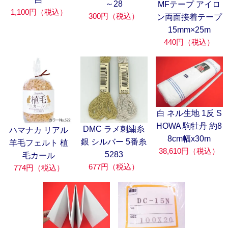
～28
MFテープ アイロ
1,100円（税込）
300円（税込）
ン両面接着テープ
15mm×25m
440円（税込）
白 ネル生地 1反 S
HOWA 駒牡丹 約8
DMC ラメ刺繍糸
ハマナカ リアル
8cm幅x30m
銀 シルバー 5番糸
羊毛フェルト 植
38,610円（税込）
5283
毛カール
677円（税込）
774円（税込）