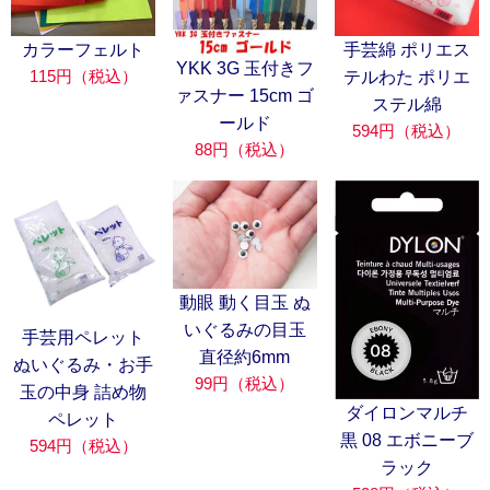
カラーフェルト
手芸綿 ポリエス
YKK 3G 玉付きフ
115円（税込）
テルわた ポリエ
ァスナー 15cm ゴ
ステル綿
ールド
594円（税込）
88円（税込）
動眼 動く目玉 ぬ
いぐるみの目玉
手芸用ペレット
直径約6mm
ぬいぐるみ・お手
99円（税込）
玉の中身 詰め物
ダイロンマルチ
ペレット
黒 08 エボニーブ
594円（税込）
ラック