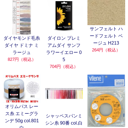
サンフェルト ハ
ードフェルト ベ
ダイヤモンド毛糸
ダイロン プレミ
ージュ H213
ダイヤ ドミナ ミ
アムダイ サンフ
264円（税込）
ラージュ
ラワーイエロー 0
827円（税込）
5
704円（税込）
オリムパス レー
ス糸 エミーグラ
シャッペスパンミ
ンデ 50g col.801
シン糸 90番 col.白
白