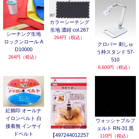
カラーシーチング
生地 濃紺 col.267
シーチング生地
264円（税込）
ロックンロール A
クロバー 刺しゅ
D10000
う枠スタンド 57-
264円（税込）
510
6,600円（税込）
紅鶴印 オールナ
イロンベルト 白
ウォッシャブルフ
接着無 インサイ
ェルト RN-31 黒
ドベルト
【497244012257
110円（税込）