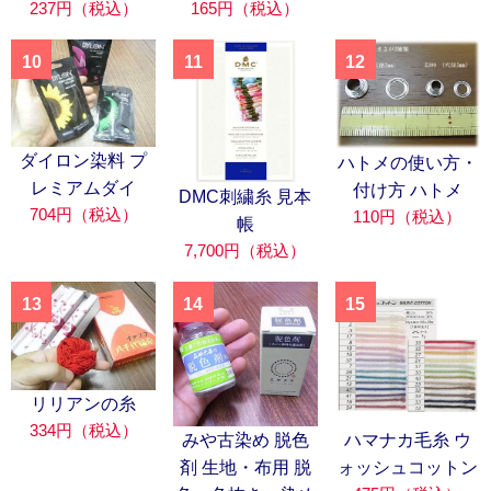
237円（税込）
165円（税込）
10
11
12
ダイロン染料 プ
ハトメの使い方・
レミアムダイ
付け方 ハトメ
DMC刺繍糸 見本
704円（税込）
110円（税込）
帳
7,700円（税込）
13
14
15
リリアンの糸
334円（税込）
みや古染め 脱色
ハマナカ毛糸 ウ
剤 生地・布用 脱
ォッシュコットン