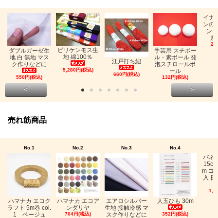
イナ
ンの
ン「
糸
26
ビリケンモス生
ダブルガーゼ生
手芸用 スチボー
地 綿100％
地 白 無地 マス
ル・素ボール 発
江戸打ち紐
ク作りなどに
泡スチロールボ
5,280円(税込)
ール
660円(税込)
550円(税込)
132円(税込)
<
>
売れ筋商品
No.1
No.2
No.3
No.4
バネ
15c
m ゴ
入 日
1,0
ハマナカ エコク
ハマナカ エコア
エアロシルバー
人五ひも 30m
ラフト 5m巻 col.
ンダリヤ
生地 接触冷感 マ
1 ベージュ
704円(税込)
スク作りなどに
352円(税込)