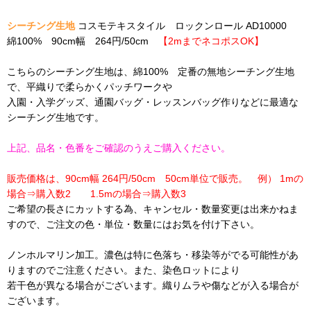
シーチング生地
コスモテキスタイル ロックンロール AD10000
綿100% 90cm幅 264円/50cm
【2mまでネコポスOK】
こちらのシーチング生地は、綿100% 定番の無地シーチング生地
で、平織りで柔らかくパッチワークや
入園・入学グッズ、通園バッグ・レッスンバッグ作りなどに最適な
シーチング生地です。
上記、品名・色番をご確認のうえご購入ください。
販売価格は、90cm幅 264円/50cm 50cm単位で販売。 例） 1mの
場合⇒購入数2 1.5mの場合⇒購入数3
ご希望の長さにカットする為、キャンセル・数量変更は出来かねま
すので、ご注文の色・単位・数量にはお気を付け下さい。
ノンホルマリン加工。濃色は特に色落ち・移染等がでる可能性があ
りますのでご注意ください。また、染色ロットにより
若干色が異なる場合がございます。織りムラや傷などが入る場合が
ございます。