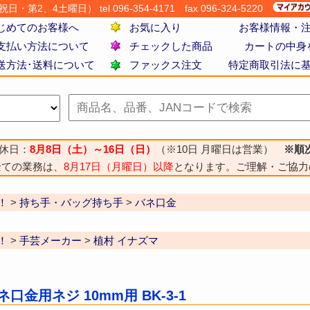
・第2、4土曜日） tel 096-354-4171
fax 096-324-5220
じめてのお客様へ
お気に入り
お客様情報・
支払い方法について
チェックした商品
カートの中身
送方法･送料について
ファックス注文
特定商取引法に
休日：
8月8日（土）～16日（日）
（※10日 月曜日は営業）
※順
全ての業務は、
8月17日（月曜日）以降
となります。ご理解・ご協力
！
>
持ち手・バッグ持ち手
>
バネ口金
！
>
手芸メーカー
>
植村 イナズマ
口金用ネジ 10mm用 BK-3-1