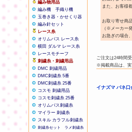
編み物用品
また、お客様
編み機
手織り機
玉巻き器・かせくり器
お取り寄せ商
編み針セット
（※メーカー
レース糸
お急ぎの場合
オリムパス レース糸
横田 ダルマ レース糸
レースモチーフ
ご注文は24時間
刺繍糸・刺繍用品
※掲載商品は、実
DMC 刺繍用品
DMC刺繍糸 5番
DMC刺繍糸 25番
イナズマ バネ口金
コスモ 刺繍用品
コスモ刺繍糸 25番
オリムパス刺繍糸
マイラー 刺繍糸
スキル カラフル刺繍糸
刺繍糸セット
ラメ刺繍糸