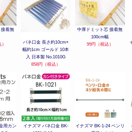
 接着無
中厚ドミット芯 接着無
幅
100cm幅
バネ口金 長さ約10cm×
込）
99円（税込）
幅約1cm ゴールド 10本
入 日本製 No.1010G
858円（税込）
金用カン
イナズマ バネ口金 BK-
イナズマ BK-1-24 ベンリ