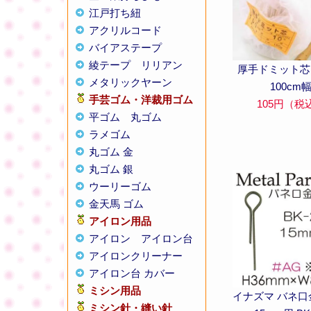
江戸打ち紐
アクリルコード
バイアステープ
綾テープ
リリアン
厚手ドミット芯
メタリックヤーン
100cm
手芸ゴム・洋裁用ゴム
105円（税
平ゴム
丸ゴム
ラメゴム
丸ゴム 金
丸ゴム 銀
ウーリーゴム
金天馬 ゴム
アイロン用品
アイロン
アイロン台
アイロンクリーナー
アイロン台 カバー
ミシン用品
イナズマ バネ口
ミシン針・縫い針