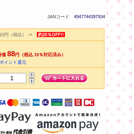
JANコード
4947744397934
110円（税込）
⇒
約20％OFF!!
88
特価
円（税込 10％対応済み）
0ポイント還元