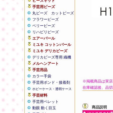
ビーズキット
手芸用ビーズ
丸ビーズ
カットビーズ
フラワービーズ
ベリービーズ
リハビリビーズ
エアーパール
ミユキ コットンパール
ミユキ デリカビーズ
デリカビーズ専用 織機
メルヘンアート
手芸用品
カラー手袋
※掲載商品は実店
手芸用ボンド・接着剤
在庫確認後、品切
ホビーケース・透明ケース
手芸材料
手芸用ペレット
商品説明
【
動眼 動く目玉