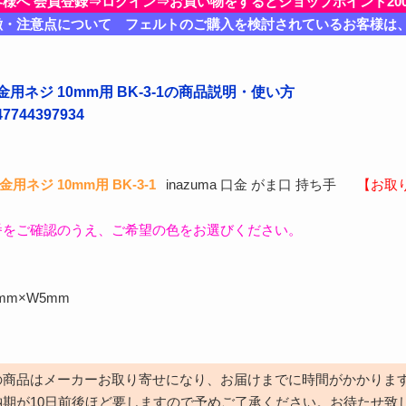
客様へ 会員登録⇒ログイン⇒お買い物をするとショップポイント20
徴・注意点について フェルトのご購入を検討されているお客様は
用ネジ 10mm用 BK-3-1の商品説明・使い方
744397934
用ネジ 10mm用 BK-3-1
inazuma 口金 がま口 持ち手
【お取
番をご確認のうえ、ご希望の色をお選びください。
mm×W5mm
の商品はメーカーお取り寄せになり、お届けまでに時間がかかりま
納期が10日前後ほど要しますので予めご了承ください。お待たせ致