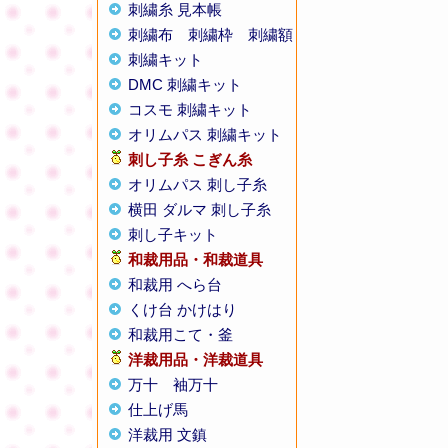
刺繍糸 見本帳
刺繍布
刺繍枠
刺繍額
刺繍キット
DMC 刺繍キット
コスモ 刺繍キット
オリムパス 刺繍キット
刺し子糸
こぎん糸
オリムパス 刺し子糸
横田 ダルマ 刺し子糸
刺し子キット
和裁用品・和裁道具
和裁用 へら台
くけ台 かけはり
和裁用こて・釜
洋裁用品・洋裁道具
万十
袖万十
仕上げ馬
洋裁用 文鎮