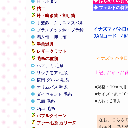
◆ はじめてのお
目玉ボタン
◆ フェルトの特
粘土
鈴・鳴き笛・押し笛
手芸鈴
クリスマスベル
イナズマ バネ口金
プラスチック鈴・プラ鈴
JANコード 4947
鳴き笛・押し笛
手芸道具
レザークラフト
イナズマ バネ口金
毛糸の種類
ハマナカ 毛糸
上記、品名・品
リッチモア 毛糸
横田 ダルマ 毛糸
■規格：10mm用
オリムパス 毛糸
■サイズ：約H10
ダイヤモンド 毛糸
■入数：2個入
元廣 毛糸
Opal 毛糸
バブルクイーン
なお、こちら
ファー毛糸 カリーヌ
お届けまでの