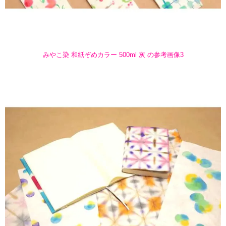
みやこ染 和紙ぞめカラー 500ml 灰 の参考画像3