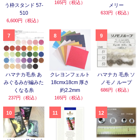
165円（税込）
う枠スタンド 57-
メリー
633円（税込）
510
6,600円（税込）
7
8
9
ハマナカ毛糸 あ
クレヨンフェルト
ハマナカ 毛糸 ソ
みぐるみが編みた
18cmx18cm 厚さ
ノモノ ループ
686円（税込）
くなる糸
約2.2mm
237円（税込）
165円（税込）
10
11
12