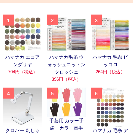
1
2
3
ハマナカ エコア
ハマナカ毛糸 ウ
ハマナカ 毛糸 ピ
ンダリヤ
ォッシュコットン
ッコロ
704円（税込）
264円（税込）
クロッシェ
396円（税込）
4
5
6
手芸用 カラー手
袋・カラー軍手
クロバー 刺しゅ
ハマナカ 毛糸 ア