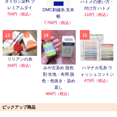
ダイロン染料 プ
ハトメの使い方・
レミアムダイ
付け方 ハトメ
DMC刺繍糸 見本
704円（税込）
110円（税込）
帳
7,700円（税込）
13
14
15
リリアンの糸
334円（税込）
みや古染め 脱色
ハマナカ毛糸 ウ
剤 生地・布用 脱
ォッシュコットン
475円（税込）
色・色抜き・染め
直し
484円（税込）
ピックアップ商品