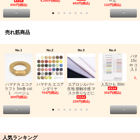
5,280円(税込)
ール
660円(税込)
550円(税込)
132円(税込)
<
>
売れ筋商品
No.1
No.2
No.3
No.4
バネ
15c
m ゴ
入 日
1,0
ハマナカ エコク
ハマナカ エコア
エアロシルバー
人五ひも 30m
ラフト 5m巻 col.
ンダリヤ
生地 接触冷感 マ
1 ベージュ
704円(税込)
スク作りなどに
352円(税込)
369円(税込)
220円(税込)
<
>
人気ランキング