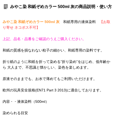
みやこ染 和紙ぞめカラー 500ml 灰の商品説明・使い方
みやこ染 和紙ぞめカラー 500ml 灰
和紙専用の液体染料
【お取
り寄せ ネコポス不可】
上記、品名・品番をご確認のうえご購入ください。
和紙の質感を損なわない粒子の細かい、和紙専用の染料です。
折り紙のように和紙を折って染める”折り染め”をはじめ、低年齢か
ら 大人まで、不思議と懐かしい、染色を楽しめます。
原液そのままでも、お水で薄めてもご利用いただけます。
欧州の玩具安全規格(EN71 Part 3 2013)に適合しております。
内容・・液体染料（500ml）
染められる目安