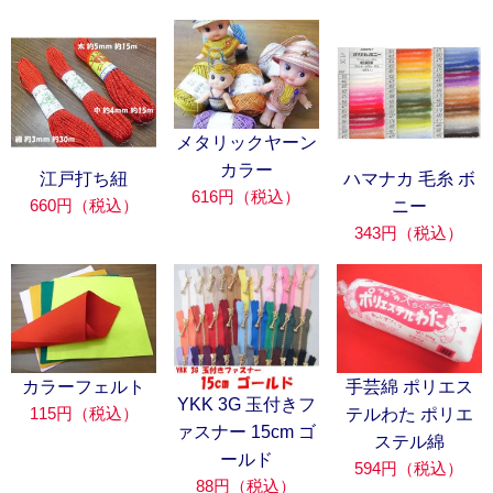
メタリックヤーン
カラー
江戸打ち紐
ハマナカ 毛糸 ボ
616円（税込）
660円（税込）
ニー
343円（税込）
カラーフェルト
手芸綿 ポリエス
YKK 3G 玉付きフ
115円（税込）
テルわた ポリエ
ァスナー 15cm ゴ
ステル綿
ールド
594円（税込）
88円（税込）