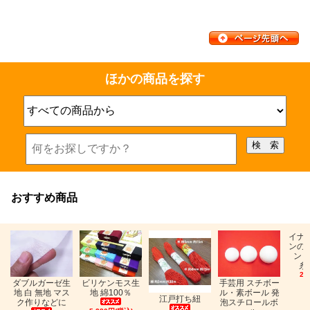
ほかの商品を探す
おすすめ商品
イナ
ンの
ン「
糸
26
ビリケンモス生
ダブルガーゼ生
手芸用 スチボー
地 綿100％
地 白 無地 マス
ル・素ボール 発
江戸打ち紐
ク作りなどに
泡スチロールボ