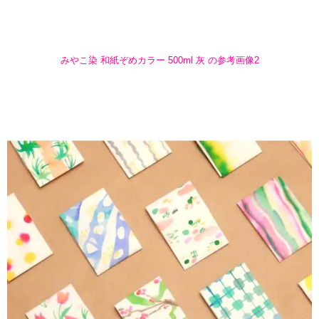
みやこ染 和紙ぞめカラー 500ml 灰 の参考画像2