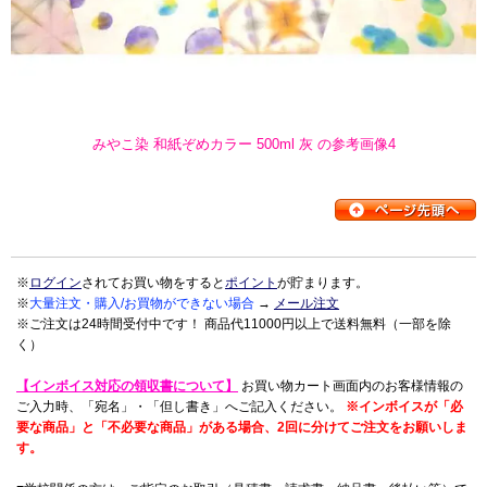
みやこ染 和紙ぞめカラー 500ml 灰 の参考画像4
※
ログイン
されてお買い物をすると
ポイント
が貯まります。
※
大量注文・購入/お買物ができない場合
→
メール注文
※ご注文は24時間受付中です！ 商品代11000円以上で送料無料（一部を除
く）
【インボイス対応の領収書について】
お買い物カート画面内のお客様情報の
ご入力時、「宛名」・「但し書き」へご記入ください。
※インボイスが「必
要な商品」と「不必要な商品」がある場合、2回に分けてご注文をお願いしま
す。