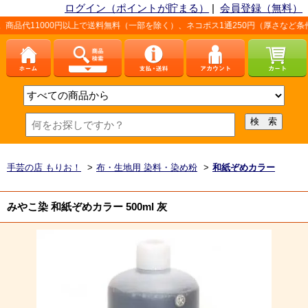
ログイン（ポイントが貯まる）
|
会員登録（無料）
000円以上で送料無料（一部を除く）、ネコポス1通250円（厚さなど条件あり）。
手芸の店 もりお！
>
布・生地用 染料・染め粉
>
和紙ぞめカラー
みやこ染 和紙ぞめカラー 500ml 灰