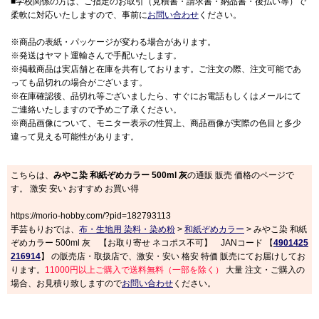
■学校関係の方は、ご指定のお取引（見積書・請求書・納品書・後払い等）で
柔軟に対応いたしますので、事前に
お問い合わせ
ください。
※商品の表紙・パッケージが変わる場合があります。
※発送はヤマト運輸さんで手配いたします。
※掲載商品は実店舗と在庫を共有しております。ご注文の際、注文可能であ
っても品切れの場合がございます。
※在庫確認後、品切れ等ございましたら、すぐにお電話もしくはメールにて
ご連絡いたしますので予めご了承ください。
※商品画像について、モニター表示の性質上、商品画像が実際の色目と多少
違って見える可能性があります。
こちらは、
みやこ染 和紙ぞめカラー 500ml 灰
の通販 販売 価格のページで
す。 激安 安い おすすめ お買い得
https://morio-hobby.com/?pid=182793113
手芸もりおでは、
布・生地用 染料・染め粉
>
和紙ぞめカラー
> みやこ染 和紙
ぞめカラー 500ml 灰 【お取り寄せ ネコポス不可】 JANコード 【
4901425
216914
】 の販売店・取扱店で、激安・安い 格安 特価 販売にてお届けしてお
ります。
11000円以上ご購入で送料無料（一部を除く）
大量 注文・ご購入の
場合、お見積り致しますので
お問い合わせ
ください。