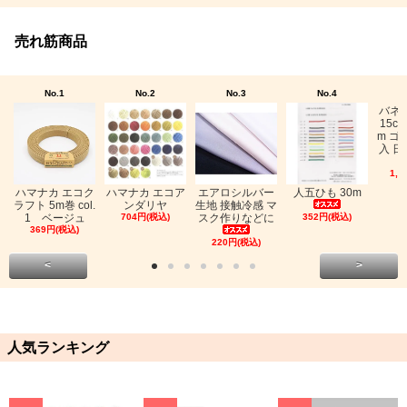
売れ筋商品
No.1
No.2
No.3
No.4
バネ
15c
m ゴ
入 日
1,0
ハマナカ エコク
ハマナカ エコア
エアロシルバー
人五ひも 30m
ラフト 5m巻 col.
ンダリヤ
生地 接触冷感 マ
1 ベージュ
704円(税込)
スク作りなどに
352円(税込)
369円(税込)
220円(税込)
<
>
人気ランキング