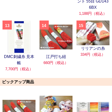
ント 55目 GD143
6BX
1,188円（税込）
13
14
15
リリアンの糸
334円（税込）
DMC刺繍糸 見本
江戸打ち紐
660円（税込）
帳
7,700円（税込）
ピックアップ商品