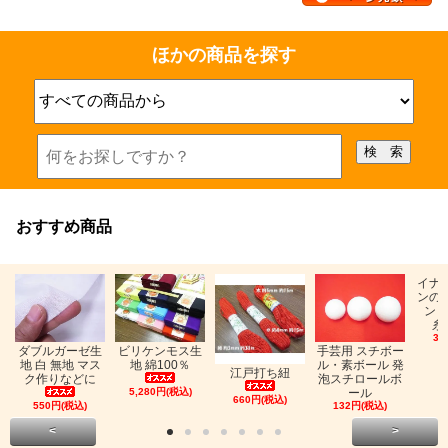
ほかの商品を探す
おすすめ商品
イナ
ンの
ン「
糸
33
ビリケンモス生
ダブルガーゼ生
手芸用 スチボー
地 綿100％
地 白 無地 マス
ル・素ボール 発
江戸打ち紐
ク作りなどに
泡スチロールボ
5,280円(税込)
ール
660円(税込)
550円(税込)
132円(税込)
<
>