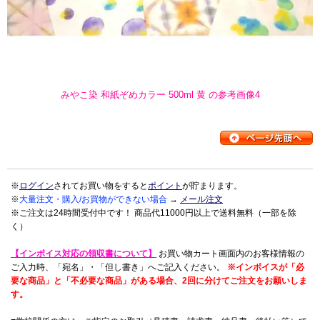
みやこ染 和紙ぞめカラー 500ml 黄 の参考画像4
※
ログイン
されてお買い物をすると
ポイント
が貯まります。
※
大量注文・購入/お買物ができない場合
→
メール注文
※ご注文は24時間受付中です！ 商品代11000円以上で送料無料（一部を除
く）
【インボイス対応の領収書について】
お買い物カート画面内のお客様情報の
ご入力時、「宛名」・「但し書き」へご記入ください。
※インボイスが「必
要な商品」と「不必要な商品」がある場合、2回に分けてご注文をお願いしま
す。