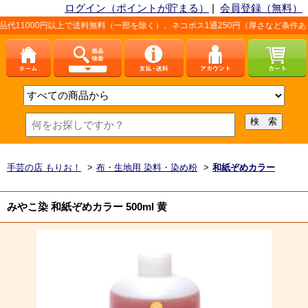
ログイン（ポイントが貯まる）
|
会員登録（無料）
以上で送料無料（一部を除く）、ネコポス1通250円（厚さなど条件あり）。詳しく
手芸の店 もりお！
>
布・生地用 染料・染め粉
>
和紙ぞめカラー
みやこ染 和紙ぞめカラー 500ml 黄