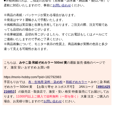
■学校関係の方は、ご指定のお取引（見積書・請求書・納品書・後払い等）で
柔軟に対応いたしますので、事前に
お問い合わせ
ください。
※商品の表紙・パッケージが変わる場合があります。
※発送はヤマト運輸さんで手配いたします。
※掲載商品は実店舗と在庫を共有しております。ご注文の際、注文可能であ
っても品切れの場合がございます。
※在庫確認後、品切れ等ございましたら、すぐにお電話もしくはメールにて
ご連絡いたしますので予めご了承ください。
※商品画像について、モニター表示の性質上、商品画像が実際の色目と多少
違って見える可能性があります。
こちらは、
みやこ染 和紙ぞめカラー 500ml 黄
の通販 販売 価格のページで
す。 激安 安い おすすめ お買い得
https://morio-hobby.com/?pid=182792983
手芸もりおでは、
布・生地用 染料・染め粉
>
和紙ぞめカラー
> みやこ染 和紙
ぞめカラー 500ml 黄 【お取り寄せ ネコポス不可】 JANコード 【
4901425
216853
】 の販売店・取扱店で、激安・安い 格安 特価 販売にてお届けしてお
ります。
11000円以上ご購入で送料無料（一部を除く）
大量 注文・ご購入の
場合、お見積り致しますので
お問い合わせ
ください。