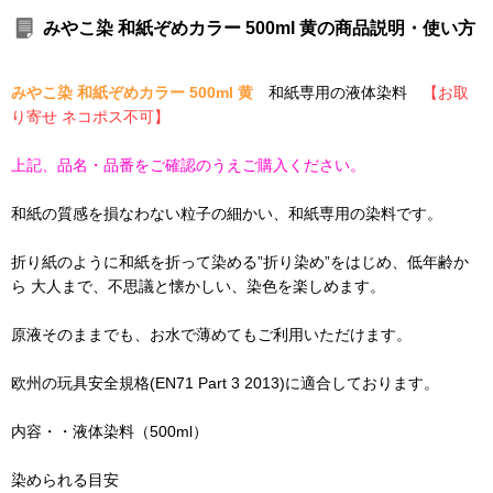
みやこ染 和紙ぞめカラー 500ml 黄の商品説明・使い方
みやこ染 和紙ぞめカラー 500ml 黄
和紙専用の液体染料
【お取
り寄せ ネコポス不可】
上記、品名・品番をご確認のうえご購入ください。
和紙の質感を損なわない粒子の細かい、和紙専用の染料です。
折り紙のように和紙を折って染める”折り染め”をはじめ、低年齢か
ら 大人まで、不思議と懐かしい、染色を楽しめます。
原液そのままでも、お水で薄めてもご利用いただけます。
欧州の玩具安全規格(EN71 Part 3 2013)に適合しております。
内容・・液体染料（500ml）
染められる目安