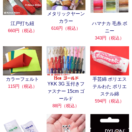
メタリックヤーン
カラー
江戸打ち紐
ハマナカ 毛糸 ボ
616円（税込）
660円（税込）
ニー
343円（税込）
カラーフェルト
手芸綿 ポリエス
YKK 3G 玉付きフ
115円（税込）
テルわた ポリエ
ァスナー 15cm ゴ
ステル綿
ールド
594円（税込）
88円（税込）