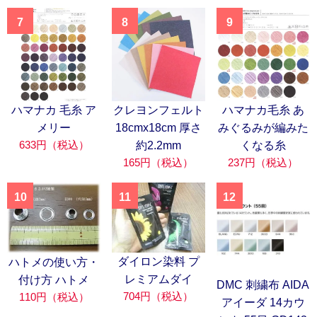
7
8
9
ハマナカ 毛糸 ア
クレヨンフェルト
ハマナカ毛糸 あ
メリー
18cmx18cm 厚さ
みぐるみが編みた
633円（税込）
約2.2mm
くなる糸
165円（税込）
237円（税込）
10
11
12
ダイロン染料 プ
ハトメの使い方・
レミアムダイ
付け方 ハトメ
DMC 刺繍布 AIDA
704円（税込）
110円（税込）
アイーダ 14カウ