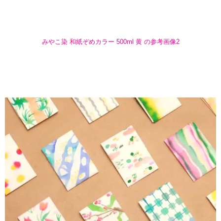
みやこ染 和紙ぞめカラー 500ml 黄 の参考画像2