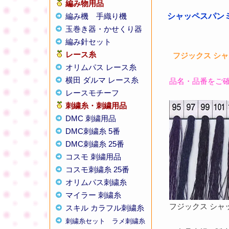
編み物用品
編み機
手織り機
シャッペスパンミシ
玉巻き器・かせくり器
編み針セット
レース糸
フジックス シャ
オリムパス レース糸
横田 ダルマ レース糸
品名・品番をご
レースモチーフ
刺繍糸・刺繍用品
DMC 刺繍用品
DMC刺繍糸 5番
DMC刺繍糸 25番
コスモ 刺繍用品
コスモ刺繍糸 25番
オリムパス刺繍糸
マイラー 刺繍糸
フジックス シャッペ
スキル カラフル刺繍糸
刺繍糸セット
ラメ刺繍糸