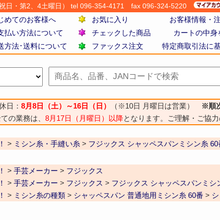
・第2、4土曜日） tel 096-354-4171
fax 096-324-5220
じめてのお客様へ
お気に入り
お客様情報・
支払い方法について
チェックした商品
カートの中身
送方法･送料について
ファックス注文
特定商取引法に
休日：
8月8日（土）～16日（日）
（※10日 月曜日は営業）
※順
全ての業務は、
8月17日（月曜日）以降
となります。ご理解・ご協力
！
>
ミシン糸・手縫い糸
>
フジックス シャッペスパンミシン糸 60番
！
>
手芸メーカー
>
フジックス
！
>
手芸メーカー
>
フジックス
>
フジックス シャッペスパンミシン糸
！
>
ミシン糸の種類
>
シャッペスパン 普通地用ミシン糸 60番
>
シ