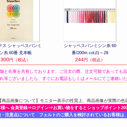
クス シャッペスパンミ
シャッペスパンミシン糸 60
ン糸 60番 見本帳
番/200m col.白～28
,300
244
円（税込）
円（税込）
舗と在庫を共有しております。ご注文の際、注文可能であっても
れ等ございましたら、すぐにお電話もしくはメールにてご連絡い
商品画像について】モニター表示の性質上、商品画像が実際の色
客様へ 会員登録⇒ログイン⇒お買い物をするとショップポイント20
徴・注意点について フェルトのご購入を検討されているお客様は