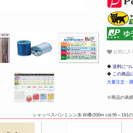
お気に入
◆
送料につ
◆
この商品
大量注文・購
※商品の表
シャッペスパンミシン糸 60番/200m col.95～1