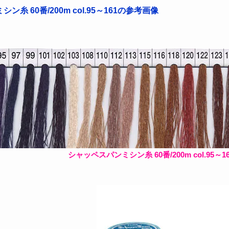
糸 60番/200m col.95～161の参考画像
シャッペスパンミシン糸 60番/200m col.95～1