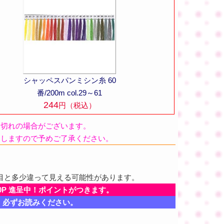
シャッペスパンミシン糸 60
番/200m col.29～61
244
円（税込）
品切れの場合がございます。
たしますので予めご了承ください。
目と多少違って見える可能性があります。
0P 進呈中！ポイントがつきます。
、必ずお読みください。