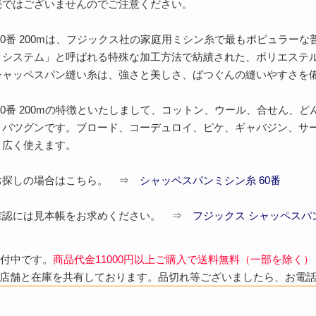
売ではございませんのでご注意ください。
60番 200mは、フジックス社の家庭用ミシン糸で最もポピュラー
クシステム」と呼ばれる特殊な加工方法で紡績された、ポリエステ
シャッペスパン縫い糸は、強さと美しさ、ばつぐんの縫いやすさを
60番 200mの特徴といたしまして、コットン、ウール、合せん、
さバツグンです。ブロード、コーデュロイ、ピケ、ギャバジン、サ
巾広く使えます。
お探しの場合はこちら。 ⇒
シャッペスパンミシン糸 60番
確認には見本帳をお求めください。 ⇒
フジックス シャッペスパン
受付中です。
商品代金11000円以上ご購入で送料無料（一部を除く）
店舗と在庫を共有しております。品切れ等ございましたら、お電