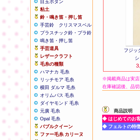
目玉ボタン
粘土
鈴・鳴き笛・押し笛
手芸鈴
クリスマスベル
プラスチック鈴・プラ鈴
鳴き笛・押し笛
手芸道具
フジッ
レザークラフト
シ
毛糸の種類
3
ハマナカ 毛糸
※掲載商品は実店
リッチモア 毛糸
在庫確認後、品切
横田 ダルマ 毛糸
オリムパス 毛糸
ダイヤモンド 毛糸
元廣 毛糸
商品説明
【
Opal 毛糸
◆ はじめてのお
バブルクイーン
◆ フェルトの特
ファー毛糸 カリーヌ