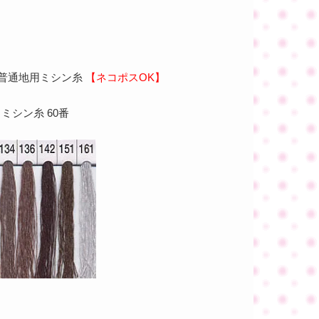
 普通地用ミシン糸
【ネコポスOK】
ミシン糸 60番