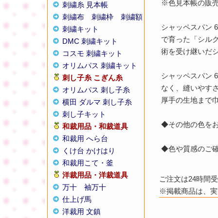
※色見本帳の販
刺繍糸 見本帳
刺繍布
刺繍枠
刺繍額
シャッペスパン 
刺繍キット
で育った「シル
DMC 刺繍キット
術を受け継いだ
コスモ 刺繍キット
オリムパス 刺繍キット
シャッペスパン 
刺し子糸
こぎん糸
なく、縫いやす
オリムパス 刺し子糸
厚手の生地まで
横田 ダルマ 刺し子糸
刺し子キット
◆その他の色を
和裁用品・和裁道具
和裁用 へら台
◆色や質感のご
くけ台 かけはり
和裁用こて・釜
洋裁用品・洋裁道具
ご注文は24時間
万十
袖万十
※掲載商品は、実
仕上げ馬
洋裁用 文鎮