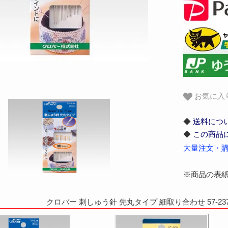
お気に入
◆
送料につ
◆
この商品
大量注文・購
※商品の表
クロバー 刺しゅう針 先丸タイプ 細取り合わせ 57-2