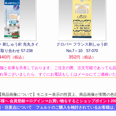
ー 刺しゅう針 先丸タイ
クロバー フランス刺しゅう針
太取り合わせ 57-238
No.7～10 57-070
440
352
円（税込）
円（税込）
舗と在庫を共有しております。ご注文の際、注文可能であっても
れ等ございましたら、すぐにお電話もしくはメールにてご連絡い
商品画像について】モニター表示の性質上、商品画像が実際の色
客様へ 会員登録⇒ログイン⇒お買い物をするとショップポイント20
徴・注意点について フェルトのご購入を検討されているお客様は