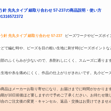
う針 先丸タイプ 細取り合わせ 57-237の商品説明・使い方
316572372
針 先丸タイプ 細取り合わせ 57-237
ビーズワークやビーズポイ
どで編む時や、ビーズを目の粗い生地に刺す時(ビーズポイントな
頭部のふくらみが少ないので、糸割れしにくく、スムーズに通りま
に生地や糸を痛めにくく、作品の仕上がりがきれいです。丸小ビー
の商品はメーカーお取り寄せになり、お届けまでに時間がかかりま
納期が10日前後ほど要しますので予めご了承ください。お待たせ致
都合のご注文後の変更・キャンセル、返品・交換はお受けできませ