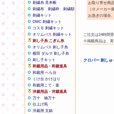
刺繍糸 見本帳
お取り寄せ商
刺繍布
刺繍枠
刺繍額
（※メーカー
刺繍キット
お急ぎの場合
DMC 刺繍キット
コスモ 刺繍キット
オリムパス 刺繍キット
ご注文は24時間
刺し子糸
こぎん糸
※掲載商品は、実
オリムパス 刺し子糸
横田 ダルマ 刺し子糸
刺し子キット
クロバー 刺しゅう
和裁用品・和裁道具
和裁用 へら台
くけ台 かけはり
和裁用こて・釜
洋裁用品・洋裁道具
万十
袖万十
仕上げ馬
洋裁用 文鎮