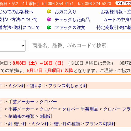
・第2、4土曜日） tel 096-354-4171
fax 096-324-5220
じめてのお客様へ
お気に入り
お客様情報・
支払い方法について
チェックした商品
カートの中身
送方法･送料について
ファックス注文
特定商取引法に
休日：
8月8日（土）～16日（日）
（※10日 月曜日は営業）
※順
全ての業務は、
8月17日（月曜日）以降
となります。ご理解・ご協力
！
>
ミシン針・縫い針
>
フランス刺しゅう針
！
>
手芸メーカー
>
クロバー
！
>
手芸メーカー
>
クロバー
>
クロバー 手芸用品
>
クロバー フ
！
>
刺繍糸の種類
>
刺繍針
！
>
針 縫い針・ミシン針
>
縫い針の種類
>
フランス刺繍針