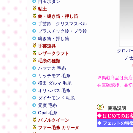
目玉ボタン
粘土
鈴・鳴き笛・押し笛
手芸鈴
クリスマスベル
プラスチック鈴・プラ鈴
鳴き笛・押し笛
手芸道具
クロバ
レザークラフト
プ 
毛糸の種類
ハマナカ 毛糸
リッチモア 毛糸
※掲載商品は実店
横田 ダルマ 毛糸
在庫確認後、品切
オリムパス 毛糸
ダイヤモンド 毛糸
元廣 毛糸
商品説明
【
Opal 毛糸
◆ はじめてのお
バブルクイーン
◆ フェルトの特
ファー毛糸 カリーヌ