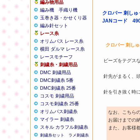
編み物用品
編み機
手織り機
クロバー 刺しゅ
玉巻き器・かせくり器
JANコード 4901
編み針セット
レース糸
オリムパス レース糸
クロバー 刺しゅう
横田 ダルマ レース糸
レースモチーフ
ビーズをテグスな
刺繍糸・刺繍用品
DMC 刺繍用品
針先がまるく、
DMC刺繍糸 5番
DMC刺繍糸 25番
針を引き抜く時
コスモ 刺繍用品
コスモ刺繍糸 25番
オリムパス刺繍糸
なお、こちら
マイラー 刺繍糸
お届けまでの
スキル カラフル刺繍糸
また、お客様
刺繍糸セット
ラメ刺繍糸