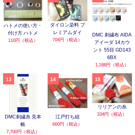
ダイロン染料 プ
ハトメの使い方・
レミアムダイ
付け方 ハトメ
DMC 刺繍布 AIDA
704円（税込）
110円（税込）
アイーダ 14カウ
ント 55目 GD143
6BX
1,188円（税込）
13
14
15
リリアンの糸
334円（税込）
DMC刺繍糸 見本
江戸打ち紐
660円（税込）
帳
7,700円（税込）