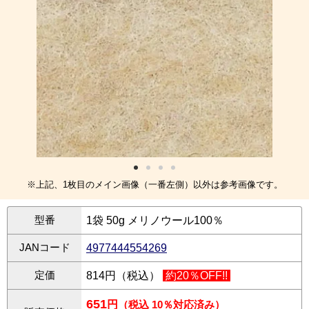
※上記、1枚目のメイン画像（一番左側）以外は参考画像です。
型番
1袋 50g メリノウール100％
JANコード
4977444554269
定価
814円（税込）
約20％OFF!!
651
円
（税込 10％対応済み）