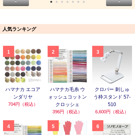
<
>
人気ランキング
1
2
3
ハマナカ エコア
ハマナカ毛糸 ウ
クロバー 刺しゅ
ンダリヤ
ォッシュコットン
う枠スタンド 57-
704円（税込）
クロッシェ
510
396円（税込）
6,600円（税込）
4
5
6