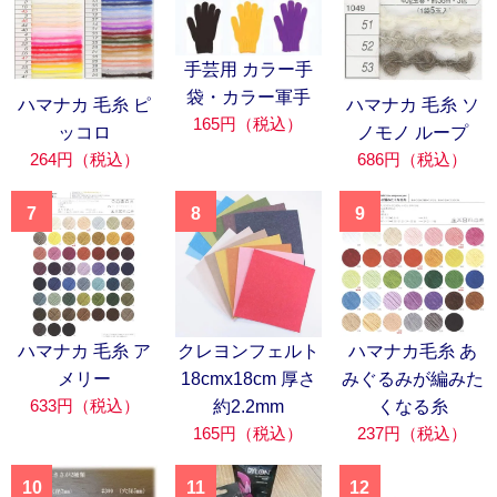
手芸用 カラー手
袋・カラー軍手
ハマナカ 毛糸 ピ
ハマナカ 毛糸 ソ
165円（税込）
ッコロ
ノモノ ループ
264円（税込）
686円（税込）
7
8
9
ハマナカ 毛糸 ア
クレヨンフェルト
ハマナカ毛糸 あ
メリー
18cmx18cm 厚さ
みぐるみが編みた
633円（税込）
約2.2mm
くなる糸
165円（税込）
237円（税込）
10
11
12