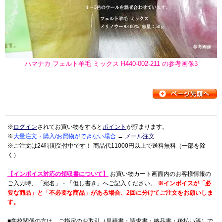
ハマナカ フェルト羊毛 ミックス H440-002-211 の参考画像3
※
ログイン
されてお買い物をすると
ポイント
が貯まります。
※
大量注文・購入/お買物ができない場合
→
メール注文
※ご注文は24時間受付中です！ 商品代11000円以上で送料無料（一部を除
く）
【インボイス対応の領収書について】
お買い物カート画面内のお客様情報の
ご入力時、「宛名」・「但し書き」へご記入ください。
※インボイスが「必
要な商品」と「不必要な商品」がある場合、2回に分けてご注文をお願いしま
す。
■学校関係の方は、ご指定のお取引（見積書・請求書・納品書・後払い等）で