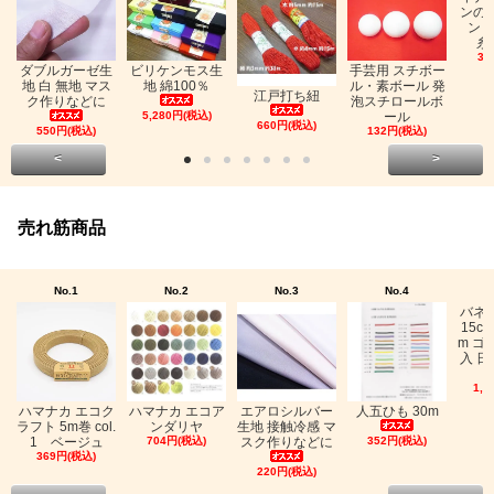
ンの
ン「
糸
33
ビリケンモス生
ダブルガーゼ生
手芸用 スチボー
地 綿100％
地 白 無地 マス
ル・素ボール 発
江戸打ち紐
ク作りなどに
泡スチロールボ
5,280円(税込)
ール
660円(税込)
550円(税込)
132円(税込)
<
>
売れ筋商品
No.1
No.2
No.3
No.4
バネ
15c
m ゴ
入 日
1,0
ハマナカ エコク
ハマナカ エコア
エアロシルバー
人五ひも 30m
ラフト 5m巻 col.
ンダリヤ
生地 接触冷感 マ
1 ベージュ
704円(税込)
スク作りなどに
352円(税込)
369円(税込)
220円(税込)