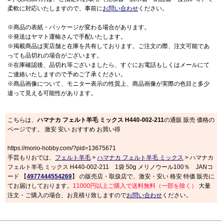
柔軟に対応いたしますので、事前に
お問い合わせ
ください。
※商品の表紙・パッケージが変わる場合があります。
※発送はヤマト運輸さんで手配いたします。
※掲載商品は実店舗と在庫を共有しております。ご注文の際、注文可能であ
っても品切れの場合がございます。
※在庫確認後、品切れ等ございましたら、すぐにお電話もしくはメールにて
ご連絡いたしますので予めご了承ください。
※商品画像について、モニター表示の性質上、商品画像が実際の色目と多少
違って見える可能性があります。
こちらは、
ハマナカ フェルト羊毛 ミックス H440-002-211
の通販 販売 価格の
ページです。 激安 安い おすすめ お買い得
https://morio-hobby.com/?pid=13675671
手芸もりおでは、
フェルト羊毛
>
ハマナカ フェルト羊毛 ミックス
> ハマナカ
フェルト羊毛 ミックス H440-002-211 1袋 50g メリノウール100％ JANコ
ード 【
4977444554269
】 の販売店・取扱店で、激安・安い 格安 特価 販売に
てお届けしております。
11000円以上ご購入で送料無料（一部を除く）
大量
注文・ご購入の場合、お見積り致しますので
お問い合わせ
ください。