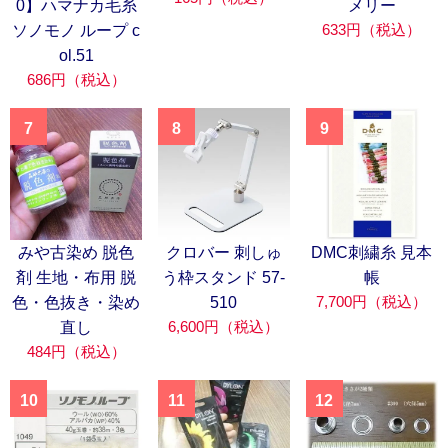
0】ハマナカ毛糸
メリー
633円（税込）
ソノモノ ループ c
ol.51
686円（税込）
7
8
9
みや古染め 脱色
クロバー 刺しゅ
DMC刺繍糸 見本
剤 生地・布用 脱
う枠スタンド 57-
帳
7,700円（税込）
色・色抜き・染め
510
6,600円（税込）
直し
484円（税込）
10
11
12