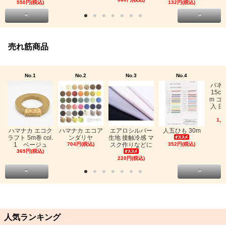
550円(税込)
132円(税込)
<
>
売れ筋商品
No.1
No.2
No.3
No.4
バネ
15c
m ゴ
入 日
1,0
ハマナカ エコク
ハマナカ エコア
エアロシルバー
人五ひも 30m
ラフト 5m巻 col.
ンダリヤ
生地 接触冷感 マ
1 ベージュ
704円(税込)
スク作りなどに
352円(税込)
369円(税込)
220円(税込)
<
>
人気ランキング