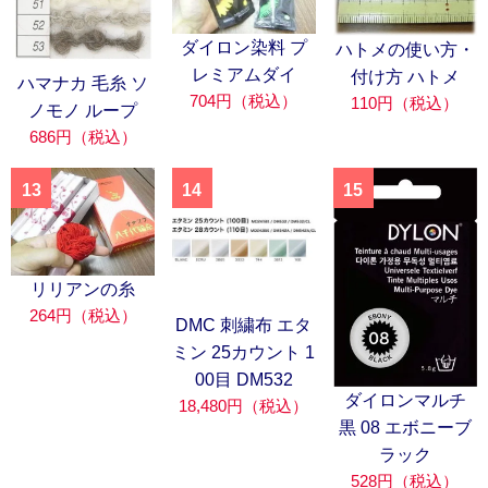
ダイロン染料 プ
ハトメの使い方・
レミアムダイ
付け方 ハトメ
ハマナカ 毛糸 ソ
704円（税込）
110円（税込）
ノモノ ループ
686円（税込）
13
14
15
リリアンの糸
264円（税込）
DMC 刺繍布 エタ
ミン 25カウント 1
00目 DM532
ダイロンマルチ
18,480円（税込）
黒 08 エボニーブ
ラック
528円（税込）