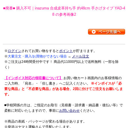
■廃番■ 購入不可｜inazuma 合成皮革持ち手 約48cm 手さげタイプ YAD-4
8 の参考画像2
※
ログイン
されてお買い物をすると
ポイント
が貯まります。
※
大量注文・購入/お買物ができない場合
→
メール注文
※ご注文は24時間受付中です！ 商品代11000円以上で送料無料（一部を除
く）
【インボイス対応の領収書について】
お買い物カート画面内のお客様情報の
ご入力時、「宛名」・「但し書き」へご記入ください。
※インボイスが「必
要な商品」と「不必要な商品」がある場合、2回に分けてご注文をお願いしま
す。
■学校関係の方は、ご指定のお取引（見積書・請求書・納品書・後払い等）で
柔軟に対応いたしますので、事前に
お問い合わせ
ください。
※商品の表紙・パッケージが変わる場合があります。
※発送はヤマト運輸さんで手配いたします。