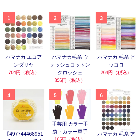
1
2
3
ハマナカ エコア
ハマナカ毛糸 ウ
ハマナカ 毛糸 ピ
ンダリヤ
ォッシュコットン
ッコロ
704円（税込）
264円（税込）
クロッシェ
396円（税込）
4
5
6
手芸用 カラー手
袋・カラー軍手
【497744468951
ハマナカ 毛糸 ア
165円（税込）