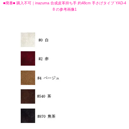
■廃番■ 購入不可｜inazuma 合成皮革持ち手 約48cm 手さげタイプ YAD-4
8 の参考画像1