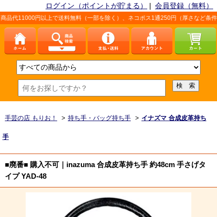
ログイン（ポイントが貯まる）
|
会員登録（無料）
00円以上で送料無料（一部を除く）、ネコポス1通250円（厚さなど条件あり）。詳
手芸の店 もりお！
>
持ち手・バッグ持ち手
>
イナズマ 合成皮革持ち
手
■廃番■ 購入不可｜inazuma 合成皮革持ち手 約48cm 手さげタ
イプ YAD-48