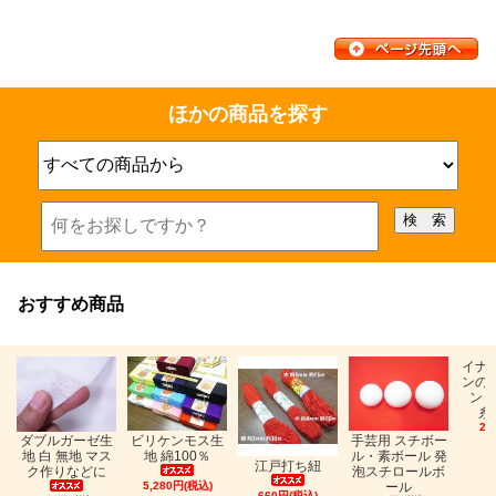
ほかの商品を探す
おすすめ商品
イナ
ンの
ン「
糸
26
ビリケンモス生
ダブルガーゼ生
手芸用 スチボー
地 綿100％
地 白 無地 マス
ル・素ボール 発
江戸打ち紐
ク作りなどに
泡スチロールボ
5,280円(税込)
ール
660円(税込)