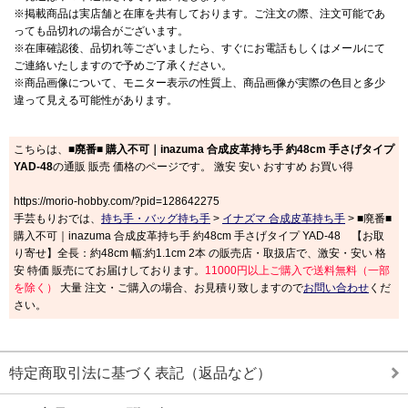
※掲載商品は実店舗と在庫を共有しております。ご注文の際、注文可能であ
っても品切れの場合がございます。
※在庫確認後、品切れ等ございましたら、すぐにお電話もしくはメールにて
ご連絡いたしますので予めご了承ください。
※商品画像について、モニター表示の性質上、商品画像が実際の色目と多少
違って見える可能性があります。
こちらは、
■廃番■ 購入不可｜inazuma 合成皮革持ち手 約48cm 手さげタイプ
YAD-48
の通販 販売 価格のページです。 激安 安い おすすめ お買い得
https://morio-hobby.com/?pid=128642275
手芸もりおでは、
持ち手・バッグ持ち手
>
イナズマ 合成皮革持ち手
> ■廃番■
購入不可｜inazuma 合成皮革持ち手 約48cm 手さげタイプ YAD-48 【お取
り寄せ】全長：約48cm 幅:約1.1cm 2本 の販売店・取扱店で、激安・安い 格
安 特価 販売にてお届けしております。
11000円以上ご購入で送料無料（一部
を除く）
大量 注文・ご購入の場合、お見積り致しますので
お問い合わせ
くだ
さい。
特定商取引法に基づく表記（返品など）