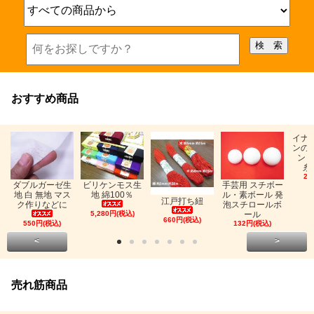
おすすめ商品
イナ
ンの
ン「
糸
26
ビリケンモス生
ダブルガーゼ生
手芸用 スチボー
地 綿100％
地 白 無地 マス
ル・素ボール 発
江戸打ち紐
ク作りなどに
泡スチロールボ
5,280円(税込)
ール
660円(税込)
550円(税込)
132円(税込)
<
>
売れ筋商品