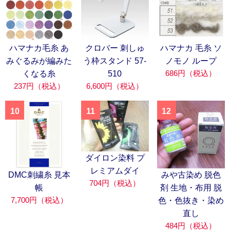
ハマナカ毛糸 あ
クロバー 刺しゅ
ハマナカ 毛糸 ソ
みぐるみが編みた
う枠スタンド 57-
ノモノ ループ
686円（税込）
くなる糸
510
237円（税込）
6,600円（税込）
10
11
12
ダイロン染料 プ
レミアムダイ
DMC刺繍糸 見本
みや古染め 脱色
704円（税込）
帳
剤 生地・布用 脱
7,700円（税込）
色・色抜き・染め
直し
484円（税込）