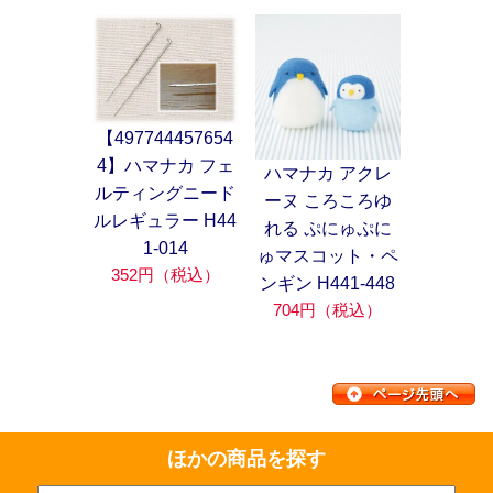
【497744457654
4】ハマナカ フェ
ハマナカ アクレ
ルティングニード
ーヌ ころころゆ
ルレギュラー H44
れる ぷにゅぷに
1-014
ゅマスコット・ペ
352円（税込）
ンギン H441-448
704円（税込）
ほかの商品を探す