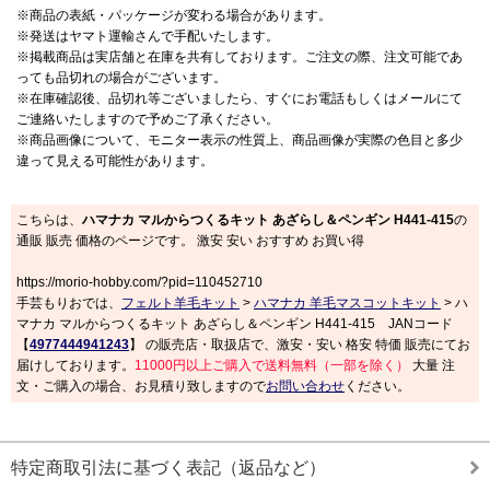
※商品の表紙・パッケージが変わる場合があります。
※発送はヤマト運輸さんで手配いたします。
※掲載商品は実店舗と在庫を共有しております。ご注文の際、注文可能であ
っても品切れの場合がございます。
※在庫確認後、品切れ等ございましたら、すぐにお電話もしくはメールにて
ご連絡いたしますので予めご了承ください。
※商品画像について、モニター表示の性質上、商品画像が実際の色目と多少
違って見える可能性があります。
こちらは、
ハマナカ マルからつくるキット あざらし＆ペンギン H441-415
の
通販 販売 価格のページです。 激安 安い おすすめ お買い得
https://morio-hobby.com/?pid=110452710
手芸もりおでは、
フェルト羊毛キット
>
ハマナカ 羊毛マスコットキット
> ハ
マナカ マルからつくるキット あざらし＆ペンギン H441-415 JANコード
【
4977444941243
】 の販売店・取扱店で、激安・安い 格安 特価 販売にてお
届けしております。
11000円以上ご購入で送料無料（一部を除く）
大量 注
文・ご購入の場合、お見積り致しますので
お問い合わせ
ください。
特定商取引法に基づく表記（返品など）