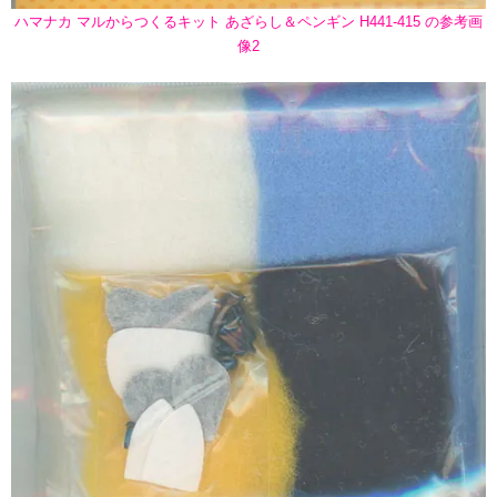
ハマナカ マルからつくるキット あざらし＆ペンギン H441-415 の参考画
像2