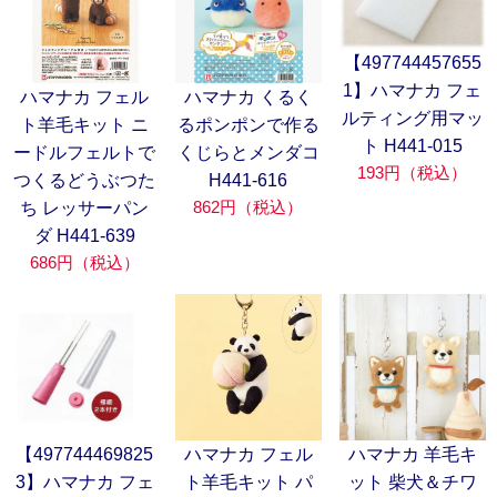
【497744457655
1】ハマナカ フェ
ハマナカ フェル
ハマナカ くるく
ルティング用マッ
ト羊毛キット ニ
るポンポンで作る
ト H441-015
ードルフェルトで
くじらとメンダコ
193円（税込）
つくるどうぶつた
H441-616
862円（税込）
ち レッサーパン
ダ H441-639
686円（税込）
【497744469825
ハマナカ フェル
ハマナカ 羊毛キ
3】ハマナカ フェ
ト羊毛キット パ
ット 柴犬＆チワ