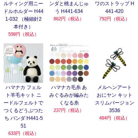
ルティング用ニー
ンダと桃まんじゅ
ワのストラップ H
ドルホルダー H44
う H441-634
441-420
862円（税込）
792円（税込）
1-032 （極細針2
本付き）
598円（税込）
ハマナカ フェル
ハマナカ毛糸 あ
メルヘンアート
ト羊毛キット ニ
みぐるみが編みた
おにヤン キット
ードルフェルトで
くなる糸
スリムバージョン
237円（税込）
つくるどうぶつた
3536
484円（税込）
ち パンダ H441-5
51
633円（税込）