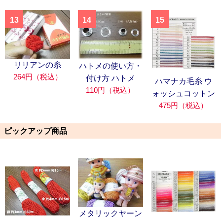
13
14
15
リリアンの糸
ハトメの使い方・
264円（税込）
付け方 ハトメ
ハマナカ毛糸 ウ
110円（税込）
ォッシュコットン
475円（税込）
ピックアップ商品
メタリックヤーン