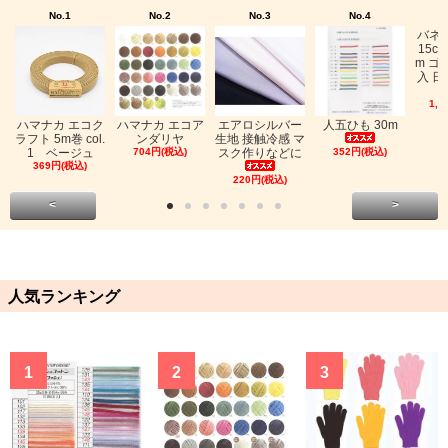
No.1
No.2
No.3
No.4
バネ
15c
m ゴ
入 日
1,0
ハマナカ エコク
ハマナカ エコア
エアロシルバー
人五ひも 30m
ラフト 5m巻 col.
ンダリヤ
生地 接触冷感 マ
1 ベージュ
704円(税込)
スク作りなどに
352円(税込)
369円(税込)
220円(税込)
<
>
人気ランキング
1
2
3