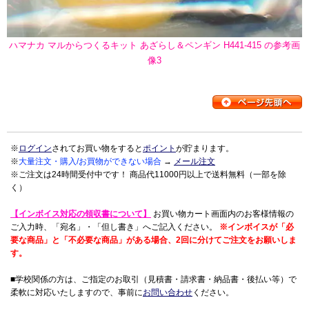
ハマナカ マルからつくるキット あざらし＆ペンギン H441-415 の参考画
像3
※
ログイン
されてお買い物をすると
ポイント
が貯まります。
※
大量注文・購入/お買物ができない場合
→
メール注文
※ご注文は24時間受付中です！ 商品代11000円以上で送料無料（一部を除
く）
【インボイス対応の領収書について】
お買い物カート画面内のお客様情報の
ご入力時、「宛名」・「但し書き」へご記入ください。
※インボイスが「必
要な商品」と「不必要な商品」がある場合、2回に分けてご注文をお願いしま
す。
■学校関係の方は、ご指定のお取引（見積書・請求書・納品書・後払い等）で
柔軟に対応いたしますので、事前に
お問い合わせ
ください。