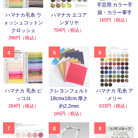
手芸用 カラー手
袋・カラー軍手
ハマナカ毛糸 ウ
ハマナカ エコア
165円（税込）
ォッシュコットン
ンダリヤ
704円（税込）
クロッシェ
396円（税込）
4
5
6
ハマナカ 毛糸 ピ
クレヨンフェルト
ハマナカ 毛糸 ア
ッコロ
18cmx18cm 厚さ
メリー
264円（税込）
633円（税込）
約2.2mm
165円（税込）
7
8
9