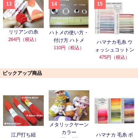
13
14
15
リリアンの糸
ハトメの使い方・
264円（税込）
付け方 ハトメ
ハマナカ毛糸 ウ
110円（税込）
ォッシュコットン
475円（税込）
ピックアップ商品
メタリックヤーン
カラー
江戸打ち紐
ハマナカ 毛糸 ボ