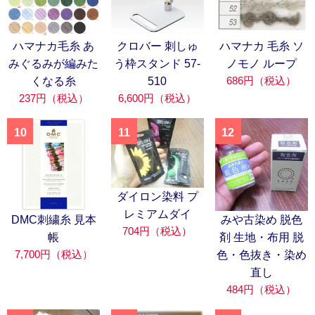
ハマナカ毛糸 あ
クロバー 刺しゅ
ハマナカ 毛糸 ソ
みぐるみが編みた
う枠スタンド 57-
ノモノ ループ
686円（税込）
くなる糸
510
237円（税込）
6,600円（税込）
10
11
12
ダイロン染料 プ
レミアムダイ
DMC刺繍糸 見本
みや古染め 脱色
704円（税込）
帳
剤 生地・布用 脱
7,700円（税込）
色・色抜き・染め
直し
484円（税込）