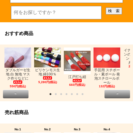
おすすめ商品
イナ
ンの
ン「
糸
26
ビリケンモス生
ダブルガーゼ生
手芸用 スチボー
地 綿100％
地 白 無地 マス
ル・素ボール 発
江戸打ち紐
ク作りなどに
泡スチロールボ
5,280円(税込)
ール
660円(税込)
550円(税込)
132円(税込)
<
>
売れ筋商品
No.1
No.2
No.3
No.4