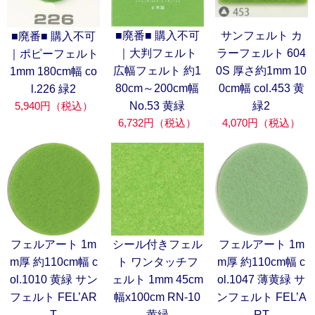
■廃番■ 購入不可
サンフェルト カ
■廃番■ 購入不可
｜大判フェルト
ラーフェルト 604
｜ポピーフェルト
広幅フェルト 約1
0S 厚さ約1mm 10
1mm 180cm幅 co
80cm～200cm幅
0cm幅 col.453 黄
l.226 緑2
5,940円（税込）
No.53 黄緑
緑2
6,732円（税込）
4,070円（税込）
フェルアート 1m
シール付きフェル
フェルアート 1m
m厚 約110cm幅 c
ト ワンタッチフ
m厚 約110cm幅 c
ol.1010 黄緑 サン
ェルト 1mm 45cm
ol.1047 薄黄緑 サ
フェルト FEL’AR
幅x100cm RN-10
ンフェルト FEL’A
T
黄緑
RT