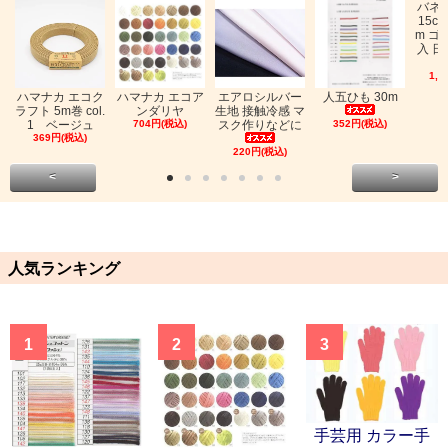
バネ
15c
m ゴ
入 日
1,0
ハマナカ エコク
ハマナカ エコア
エアロシルバー
人五ひも 30m
ラフト 5m巻 col.
ンダリヤ
生地 接触冷感 マ
1 ベージュ
704円(税込)
スク作りなどに
352円(税込)
369円(税込)
220円(税込)
<
>
人気ランキング
1
2
3
手芸用 カラー手