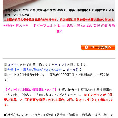
■廃番■ 購入不可｜ポピーフェルト 1mm 180cm幅 col.220 黄緑 の参考画
像2
※
ログイン
されてお買い物をすると
ポイント
が貯まります。
※
大量注文・購入/お買物ができない場合
→
メール注文
※ご注文は24時間受付中です！ 商品代11000円以上で送料無料（一部を除
く）
【インボイス対応の領収書について】
お買い物カート画面内のお客様情報の
ご入力時、「宛名」・「但し書き」へご記入ください。
※インボイスが「必
要な商品」と「不必要な商品」がある場合、2回に分けてご注文をお願いしま
す。
■学校関係の方は、ご指定のお取引（見積書・請求書・納品書・後払い等）で