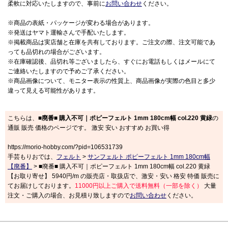
柔軟に対応いたしますので、事前に
お問い合わせ
ください。
※商品の表紙・パッケージが変わる場合があります。
※発送はヤマト運輸さんで手配いたします。
※掲載商品は実店舗と在庫を共有しております。ご注文の際、注文可能であ
っても品切れの場合がございます。
※在庫確認後、品切れ等ございましたら、すぐにお電話もしくはメールにて
ご連絡いたしますので予めご了承ください。
※商品画像について、モニター表示の性質上、商品画像が実際の色目と多少
違って見える可能性があります。
こちらは、
■廃番■ 購入不可｜ポピーフェルト 1mm 180cm幅 col.220 黄緑
の
通販 販売 価格のページです。 激安 安い おすすめ お買い得
https://morio-hobby.com/?pid=106531739
手芸もりおでは、
フェルト
>
サンフェルト ポピーフェルト 1mm 180cm幅
【廃番】
> ■廃番■ 購入不可｜ポピーフェルト 1mm 180cm幅 col.220 黄緑
【お取り寄せ】 5940円/m の販売店・取扱店で、激安・安い 格安 特価 販売に
てお届けしております。
11000円以上ご購入で送料無料（一部を除く）
大量
注文・ご購入の場合、お見積り致しますので
お問い合わせ
ください。