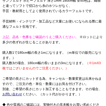
サンフェルト ポピーフェルト 厚さ1mm 180cm幅 全50色は、織物
と違ってソフトで切口から糸のホツレがなく、
手芸・教材用としてよく使用されているカラーフェルトです。
手芸材料・インテリア・加工品など大量にお使いになられる際に最
適なフェルト生地です。
上記、品名・色番をご確認のうえご購入ください。
※ロットにより
多少の色ずれが生じることがあります。
購入数1で180cm幅の長さ1mになります。（m単位での販売になり
ます。）
購入数3の場合、180cm幅の長いままの3mになります。
（※1mX3
枚ではございませんのでご注意ください。）
ご希望の長さにカットする為、キャンセル・数量変更は出来かねま
すので、ご注文の色・単位・数量にはお気を付け下さい。
別途、ご希望の長さにカット加工することもできます。その場合、
お問い合わせ
ください。（カット代がかかります。）
◆ 色や質感のご確認には、実物付きの見本帳をお買い求めくださ