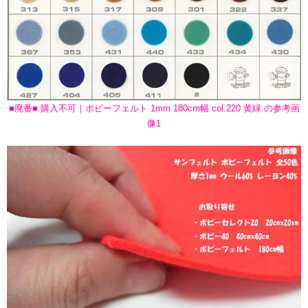
■廃番■ 購入不可｜ポピーフェルト 1mm 180cm幅 col.220 黄緑 の参考画
像1