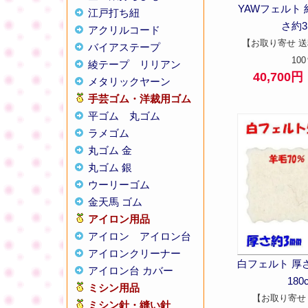
YAWフェルト 約
江戸打ち紐
さ約3
アクリルコード
【お取り寄せ 送
バイアステープ
10
綾テープ
リリアン
40,700
メタリックヤーン
手芸ゴム・洋裁用ゴム
平ゴム
丸ゴム
ラメゴム
丸ゴム 金
丸ゴム 銀
ウーリーゴム
金天馬 ゴム
アイロン用品
アイロン
アイロン台
アイロンクリーナー
白フェルト 厚さ
アイロン台 カバー
180
ミシン用品
【お取り寄せ
ミシン針・縫い針