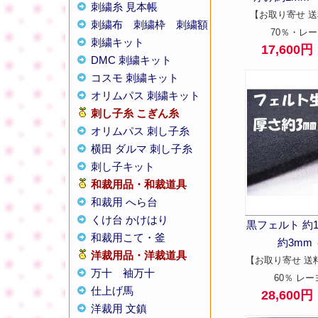
刺繍糸 見本帳
【お取り寄せ 送
刺繍布
刺繍枠
刺繍額
70％・レー
刺繍キット
17,600
DMC 刺繍キット
コスモ 刺繍キット
オリムパス 刺繍キット
刺し子糸
こぎん糸
オリムパス 刺し子糸
横田 ダルマ 刺し子糸
刺し子キット
和裁用品・和裁道具
和裁用 へら台
くけ台 かけはり
黒フェルト 約1
和裁用こて・釜
約3mm 
洋裁用品・洋裁道具
【お取り寄せ 送
万十
袖万十
60％ レー
仕上げ馬
28,600
洋裁用 文鎮