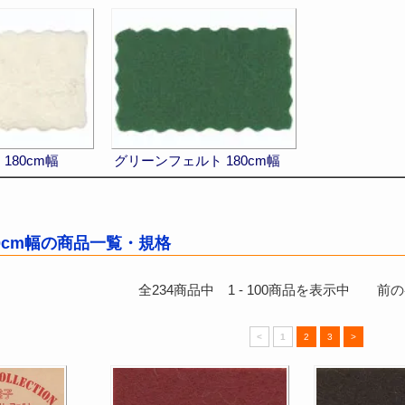
180cm幅
グリーンフェルト 180cm幅
80cm幅の商品一覧・規格
全
234
商品中
1
-
100
商品を表示中 前のペ
<
1
2
3
>