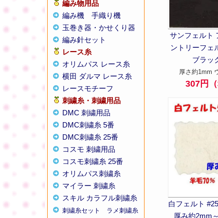
編み物用品
編み機
手織り機
玉巻き器・かせくり器
サンフェルト 
編み針セット
ントリーフェルト 
レース糸
ブラッ
オリムパス レース糸
厚さ約1mm 
横田 ダルマ レース糸
307円
レースモチーフ
刺繍糸・刺繍用品
DMC 刺繍用品
DMC刺繍糸 5番
DMC刺繍糸 25番
コスモ 刺繍用品
コスモ刺繍糸 25番
オリムパス刺繍糸
マイラー 刺繍糸
スキル カラフル刺繍糸
白フェルト #25
刺繍糸セット
ラメ刺繍糸
厚み約2mm～