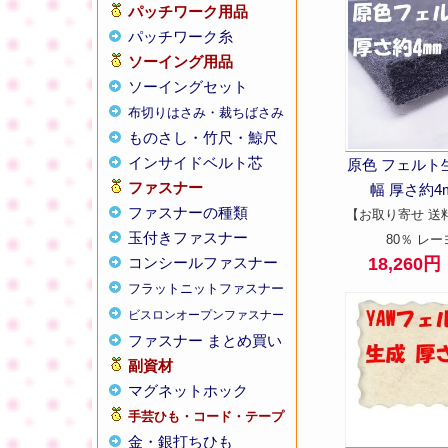
パッチワーク用品
パッチワーク糸
ソーイング用品
ソーイングセット
布切りはさみ・裁ちばさみ
ものさし・竹尺・鯨尺
インサイドベルト芯
原色 フェルト生
ファスナー
幅 厚さ約4m
ファスナーの種類
【お取り寄せ 送
玉付きファスナー
80％ レー
コンシールファスナー
18,260
フラットニットファスナー
ビスロンオープンファスナー
ファスナー まとめ買い
副資材
マグネットホック
手芸ひも・コード・テープ
金・銀打ちひも