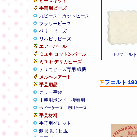
ビーズキット
手芸用ビーズ
丸ビーズ
カットビーズ
フラワービーズ
ベリービーズ
リハビリビーズ
エアーパール
ミユキ コットンパール
FJフェルト 
ミユキ デリカビーズ
デリカビーズ専用 織機
メルヘンアート
フェルト 1
手芸用品
カラー手袋
手芸用ボンド・接着剤
ホビーケース・透明ケース
手芸材料
手芸用ペレット
動眼 動く目玉