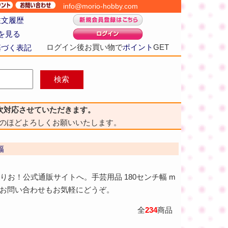
info@morio-hobby.com
注文履歴
を見る
ログイン後お買い物で
ポイント
GET
基づく表記
次対応させていただきます。
のほどよろしくお願いいたします。
幅
もりお！公式通販サイトへ。手芸用品 180センチ幅 m
のお問い合わせもお気軽にどうぞ。
全
234
商品