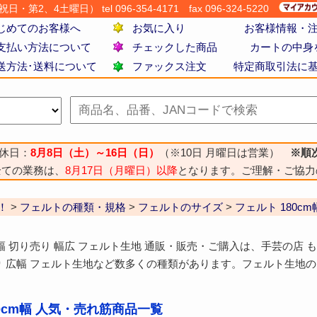
・第2、4土曜日） tel 096-354-4171
fax 096-324-5220
じめてのお客様へ
お気に入り
お客様情報・
支払い方法について
チェックした商品
カートの中身
送方法･送料について
ファックス注文
特定商取引法に
休日：
8月8日（土）～16日（日）
（※10日 月曜日は営業）
※順
全ての業務は、
8月17日（月曜日）以降
となります。ご理解・ご協力
！
>
フェルトの種類・規格
>
フェルトのサイズ
>
フェルト 180cm
cm幅 切り売り 幅広 フェルト生地 通販・販売・ご購入は、手芸の店 
り 広幅 フェルト生地など数多くの種類があります。フェルト生地
80cm幅 人気・売れ筋商品一覧