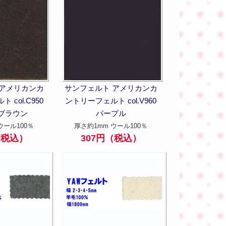
 アメリカンカ
サンフェルト アメリカンカ
 col.C950
ントリーフェルト col.V960
ブラウン
パープル
ウール100％
厚さ約1mm ウール100％
（税込）
307円（税込）