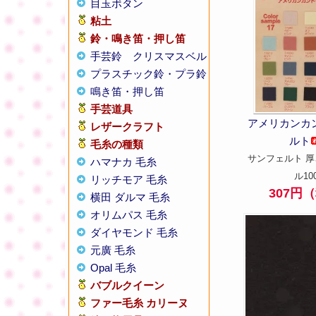
目玉ボタン
粘土
鈴・鳴き笛・押し笛
手芸鈴
クリスマスベル
プラスチック鈴・プラ鈴
鳴き笛・押し笛
手芸道具
アメリカンカ
レザークラフト
ルト
毛糸の種類
サンフェルト 厚
ハマナカ 毛糸
ル10
リッチモア 毛糸
307円
横田 ダルマ 毛糸
オリムパス 毛糸
ダイヤモンド 毛糸
元廣 毛糸
Opal 毛糸
バブルクイーン
ファー毛糸 カリーヌ