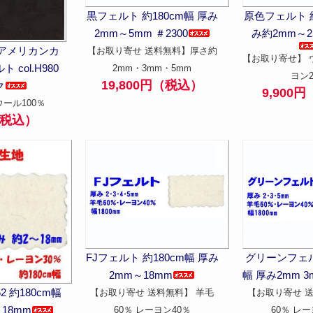
黒フェルト 約180cm幅 厚み
原色フェルト 約
2mm～5mm ＃2300
み約2mm～25
アメリカンカ
【お取り寄せ 送料無料】厚さ約
【お取り寄せ】 
col.H980
2mm・3mm・5mm
ヨン
19,800円（税込）
ク
9,900
ウール100％
（税込）
FJフェルト 約180cm幅 厚み
グリーンフェル
2mm～18mm
幅 厚み2mm 3
2 約180cm幅
【お取り寄せ 送料無料】 羊毛
【お取り寄せ 
18mm
60％ レーヨン40％
60％ レー