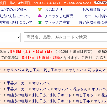
・第2、4土曜日） tel 096-354-4171
fax 096-324-5220
じめてのお客様へ
お気に入り
お客様情報・
支払い方法について
チェックした商品
カートの中身
送方法･送料について
ファックス注文
特定商取引法に
休日：
8月8日（土）～16日（日）
（※10日 月曜日は営業）
※順
全ての業務は、
8月17日（月曜日）以降
となります。ご理解・ご協力
！
>
オリムパス 刺し子糸・刺し子キット
>
オリムパス 花ふきん 
！
>
手芸メーカー
>
オリムパス
！
>
手芸メーカー
>
オリムパス
>
オリムパス 花ふきん
>
オリムパ
！
>
刺繍糸の種類
>
刺し子糸・刺し子キット
>
刺し子キット
>
花
！
>
刺繍糸の種類
>
刺し子糸・刺し子キット
>
刺し子布
>
オリム