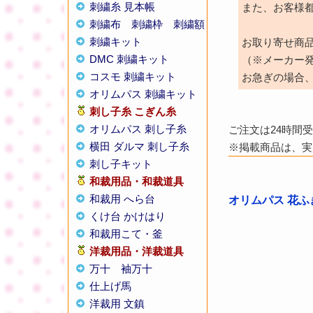
刺繍糸 見本帳
また、お客様
刺繍布
刺繍枠
刺繍額
刺繍キット
お取り寄せ商
DMC 刺繍キット
（※メーカー
コスモ 刺繍キット
お急ぎの場合
オリムパス 刺繍キット
刺し子糸
こぎん糸
オリムパス 刺し子糸
ご注文は24時間
横田 ダルマ 刺し子糸
※掲載商品は、実
刺し子キット
和裁用品・和裁道具
和裁用 へら台
オリムパス 花ふ
くけ台 かけはり
和裁用こて・釜
洋裁用品・洋裁道具
万十
袖万十
仕上げ馬
洋裁用 文鎮