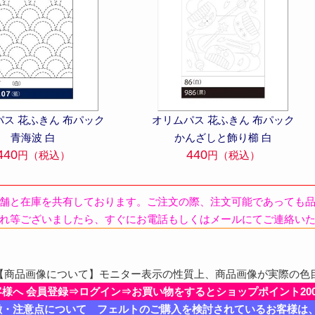
パス 花ふきん 布パック
オリムパス 花ふきん 布パック
青海波 白
かんざしと飾り櫛 白
440
440
円（税込）
円（税込）
舗と在庫を共有しております。ご注文の際、注文可能であっても
れ等ございましたら、すぐにお電話もしくはメールにてご連絡い
商品画像について】モニター表示の性質上、商品画像が実際の色
客様へ 会員登録⇒ログイン⇒お買い物をするとショップポイント20
徴・注意点について フェルトのご購入を検討されているお客様は