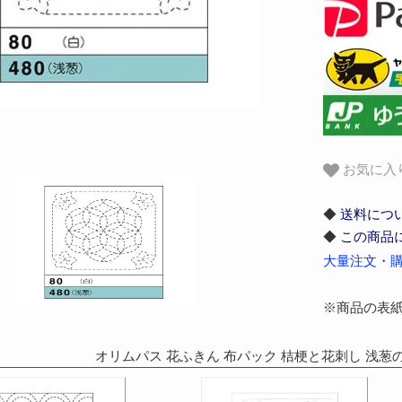
お気に入
◆
送料につ
◆
この商品
大量注文・購
※商品の表
オリムパス 花ふきん 布パック 桔梗と花刺し 浅