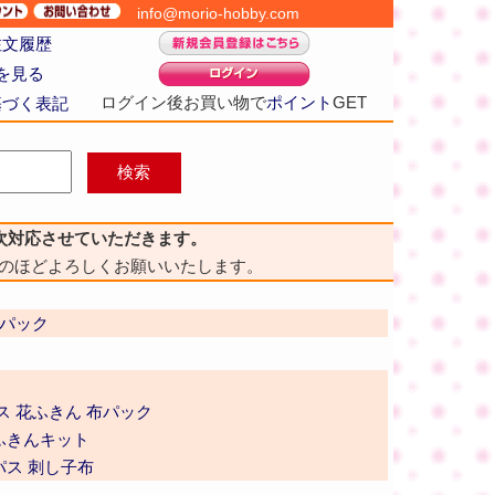
info@morio-hobby.com
注文履歴
を見る
ログイン後お買い物で
ポイント
GET
基づく表記
次対応させていただきます。
のほどよろしくお願いいたします。
布パック
ス 花ふきん 布パック
ふきんキット
パス 刺し子布