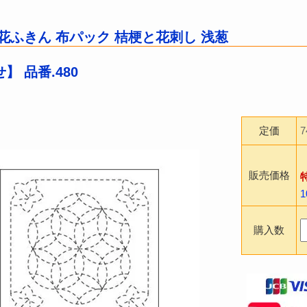
花ふきん 布パック 桔梗と花刺し 浅葱
】 品番.480
定価
販売価格
購入数