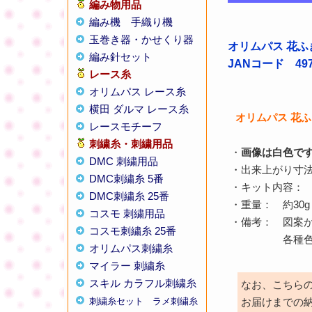
編み物用品
編み機
手織り機
玉巻き器・かせくり器
オリムパス 花ふ
編み針セット
JANコード 4971
レース糸
オリムパス レース糸
横田 ダルマ レース糸
オリムパス 花
レースモチーフ
刺繍糸・刺繍用品
・
画像は白色で
DMC 刺繍用品
・出来上がり寸法 
DMC刺繍糸 5番
・キット内容： 木
DMC刺繍糸 25番
・重量： 約30g
コスモ 刺繍用品
・備考： 図案
コスモ刺繍糸 25番
各種色がござ
オリムパス刺繍糸
マイラー 刺繍糸
スキル カラフル刺繍糸
なお、こちら
刺繍糸セット
ラメ刺繍糸
お届けまでの