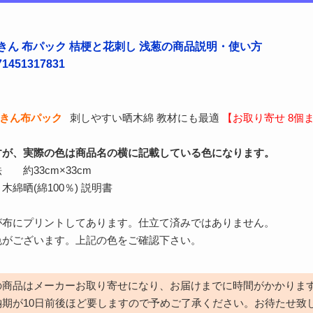
きん 布パック 桔梗と花刺し 浅葱の商品説明・使い方
451317831
ふきん布パック
刺しやすい晒木綿 教材にも最適
【お取り寄せ 8個
すが、実際の色は商品名の横に記載している色になります。
約33cm×33cm
綿晒(綿100％) 説明書
が布にプリントしてあります。仕立て済みではありません。
います。上記の色をご確認下さい。
の商品はメーカーお取り寄せになり、お届けまでに時間がかかりま
納期が10日前後ほど要しますので予めご了承ください。お待たせ致