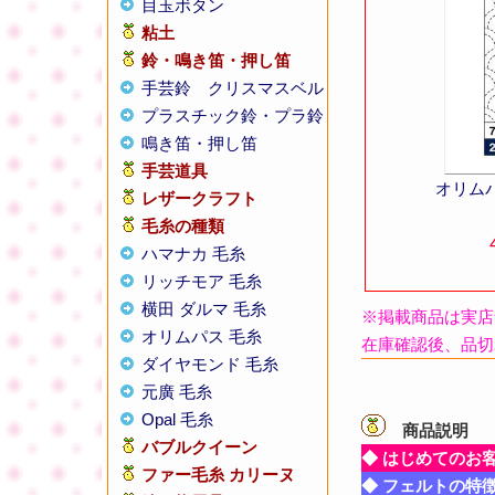
目玉ボタン
粘土
鈴・鳴き笛・押し笛
手芸鈴
クリスマスベル
プラスチック鈴・プラ鈴
鳴き笛・押し笛
手芸道具
オリム
レザークラフト
毛糸の種類
ハマナカ 毛糸
リッチモア 毛糸
横田 ダルマ 毛糸
※掲載商品は実店
オリムパス 毛糸
在庫確認後、品切
ダイヤモンド 毛糸
元廣 毛糸
Opal 毛糸
商品説明
【
バブルクイーン
◆ はじめてのお
ファー毛糸 カリーヌ
◆ フェルトの特