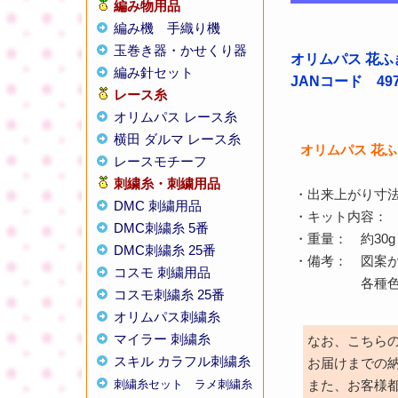
編み物用品
編み機
手織り機
玉巻き器・かせくり器
オリムパス 花ふ
編み針セット
JANコード 4971
レース糸
オリムパス レース糸
横田 ダルマ レース糸
オリムパス 花
レースモチーフ
刺繍糸・刺繍用品
・出来上がり寸法 
DMC 刺繍用品
・キット内容： 木
DMC刺繍糸 5番
・重量： 約30g
DMC刺繍糸 25番
・備考： 図案
コスモ 刺繍用品
各種色がござ
コスモ刺繍糸 25番
オリムパス刺繍糸
マイラー 刺繍糸
なお、こちら
スキル カラフル刺繍糸
お届けまでの
刺繍糸セット
ラメ刺繍糸
また、お客様