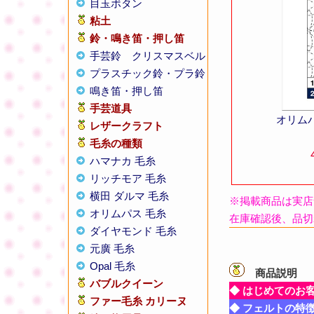
目玉ボタン
粘土
鈴・鳴き笛・押し笛
手芸鈴
クリスマスベル
プラスチック鈴・プラ鈴
鳴き笛・押し笛
手芸道具
オリム
レザークラフト
毛糸の種類
ハマナカ 毛糸
リッチモア 毛糸
横田 ダルマ 毛糸
※掲載商品は実店
オリムパス 毛糸
在庫確認後、品切
ダイヤモンド 毛糸
元廣 毛糸
Opal 毛糸
商品説明
【
バブルクイーン
◆ はじめてのお
ファー毛糸 カリーヌ
◆ フェルトの特