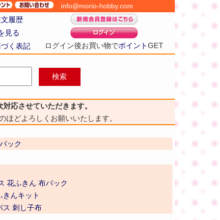
info@morio-hobby.com
注文履歴
を見る
ログイン後お買い物で
ポイント
GET
基づく表記
次対応させていただきます。
のほどよろしくお願いいたします。
布パック
ス 花ふきん 布パック
ふきんキット
パス 刺し子布