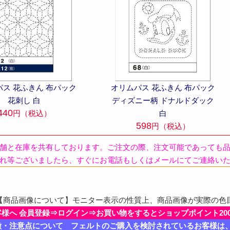
パス 花ふきん 布パック
オリムパス 花ふきん 布パック
花刺し 白
ディズニー柄 ドナルドダック
440
円（税込）
白
598
円（税込）
舗と在庫を共有しております。ご注文の際、注文可能であっても
れ等ございましたら、すぐにお電話もしくはメールにてご連絡い
商品画像について】モニター表示の性質上、商品画像が実際の色
客様へ 会員登録⇒ログイン⇒お買い物をするとショップポイント20
徴・注意点について フェルトのご購入を検討されているお客様は