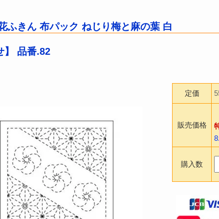
花ふきん 布パック ねじり梅と麻の葉 白
】 品番.82
定価
販売価格
購入数