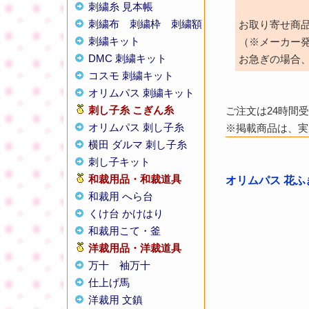
刺繍糸 見本帳
刺繍布
刺繍枠
刺繍額
お取り寄せ商
刺繍キット
（※メーカー
DMC 刺繍キット
お急ぎの場合
コスモ 刺繍キット
オリムパス 刺繍キット
刺し子糸
こぎん糸
ご注文は24時間
オリムパス 刺し子糸
※掲載商品は、実
横田 ダルマ 刺し子糸
刺し子キット
和裁用品・和裁道具
オリムパス 花ふ
和裁用 へら台
くけ台 かけはり
和裁用こて・釜
洋裁用品・洋裁道具
万十
袖万十
仕上げ馬
洋裁用 文鎮