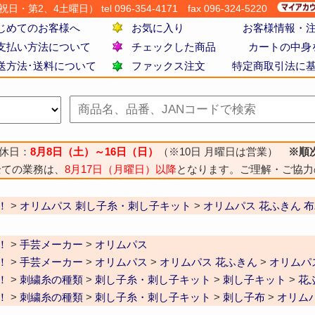
・第2、4土曜日） tel 096-354-4171
fax 096-324-5220
じめてのお客様へ
お気に入り
お客様情報・
支払い方法について
チェックした商品
カートの中身
送方法･送料について
ファックス注文
特定商取引法に
休日：
8月8日（土）～16日（日）
（※10日 月曜日は営業）
※順
全ての業務は、
8月17日（月曜日）以降
となります。ご理解・ご協力
！
>
オリムパス 刺し子糸・刺し子キット
>
オリムパス 花ふきん 
！
>
手芸メーカー
>
オリムパス
！
>
手芸メーカー
>
オリムパス
>
オリムパス 花ふきん
>
オリムパ
！
>
刺繍糸の種類
>
刺し子糸・刺し子キット
>
刺し子キット
>
花
！
>
刺繍糸の種類
>
刺し子糸・刺し子キット
>
刺し子布
>
オリム