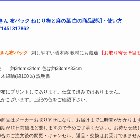
きん 布パック ねじり梅と麻の葉 白の商品説明・使い方
451317862
ふきん布パック
刺しやすい晒木綿 教材にも最適
【お取り寄せ 8個
約34cmx34cm 色は約33cm×33cm
綿晒(綿100％) 説明書
が布にプリントしてあります。仕立て済みではありません。
います。上記の色をご確認下さい。
の商品はメーカーお取り寄せになり、お届けまでに時間がかかりま
納期が10日前後ほど要しますので予めご了承ください。お待たせ致
都合のご注文後の変更・キャンセル、返品・交換はお受けできませ