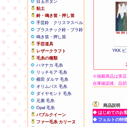
目玉ボタン
粘土
鈴・鳴き笛・押し笛
手芸鈴
クリスマスベル
プラスチック鈴・プラ鈴
鳴き笛・押し笛
手芸道具
YKK
レザークラフト
毛糸の種類
ハマナカ 毛糸
リッチモア 毛糸
※掲載商品は実店
横田 ダルマ 毛糸
在庫確認後、品切
オリムパス 毛糸
ダイヤモンド 毛糸
元廣 毛糸
商品説明
【
Opal 毛糸
◆ はじめてのお
バブルクイーン
◆ フェルトの特
ファー毛糸 カリーヌ