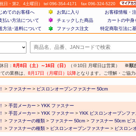
・第2、4土曜日） tel 096-354-4171
fax 096-324-5220
じめてのお客様へ
お気に入り
お客様情報・
支払い方法について
チェックした商品
カートの中身
送方法･送料について
ファックス注文
特定商取引法に
休日：
8月8日（土）～16日（日）
（※10日 月曜日は営業）
※順
全ての業務は、
8月17日（月曜日）以降
となります。ご理解・ご協力
！
>
ファスナー
>
ビスロンオープンファスナー 50cm
！
>
手芸メーカー
>
YKK ファスナー
！
>
手芸メーカー
>
YKK ファスナー
>
YKK ビスロンオープンフ
！
>
ファスナーの種類
>
ファスナー 50cm
>
ファスナー 50cm 
！
>
ファスナーの種類
>
ビスロンオープンファスナー
>
ビスロンオ