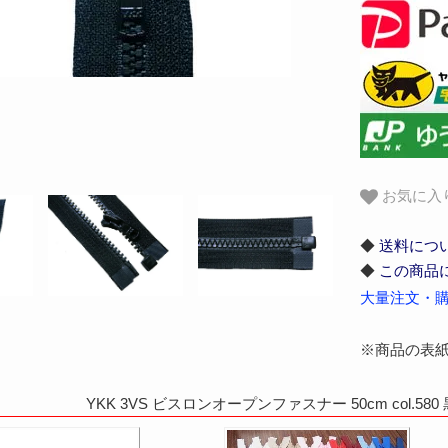
お気に入
◆
送料につ
◆
この商品
大量注文・購
※商品の表
YKK 3VS ビスロンオープンファスナー 50cm col.5