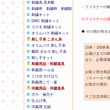
刺繍糸 見本帳
・ファスナーの幅
刺繍布
刺繍枠
刺繍額
刺繍キット
※ファスナーの
DMC 刺繍キット
コスモ 刺繍キット
◆ その他の色
オリムパス 刺繍キット
刺し子糸
こぎん糸
オリムパス 刺し子糸
10本・100
横田 ダルマ 刺し子糸
お届けまでの納
刺し子キット
また、お客様
和裁用品・和裁道具
和裁用 へら台
お取り寄せ商
くけ台 かけはり
（※メーカー
和裁用こて・釜
お急ぎの場合
洋裁用品・洋裁道具
万十
袖万十
※ご注文内容
仕上げ馬
洋裁用 文鎮