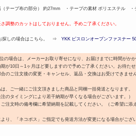
（テープ布の部分） 約27mm ・テープの素材 ポリエステル ・チ
長さ調整のカットはしておりません。予めご了承ください。
をお探しの場合はこちら。 ⇒
YKK ビスロンオープンファスナー 50
本単位の場合は、メーカーお取り寄せになり、お届けまでに時間がか
期が10日～1ヶ月ほど要しますので予めご了承ください。お待た
都合のご注文後の変更・キャンセル、返品・交換はお受けできませ
品は、ご一緒にご注文頂きました商品と同梱一括発送となります。
発注のタイミングにより若干納期が早くなる場合がございます。）
、ご注文時の備考欄に希望納期を記載してください。（ご希望に添
により、「ネコポス」ご指定でも発送方法が変更になる場合がござ