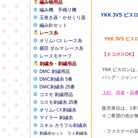
編み物用品
編み機
手織り機
YKK 3VS ビ
玉巻き器・かせくり器
編み針セット
レース糸
YKK 3VS ビ
オリムパス レース糸
横田 ダルマ レース糸
【ネコポスOK】
レースモチーフ
刺繍糸・刺繍用品
YKK ビスロン
DMC 刺繍用品
バッグ・ジャン
DMC刺繍糸 5番
DMC刺繍糸 25番
上記、品名・品
コスモ 刺繍用品
コスモ刺繍糸 25番
販売単位は、1本
オリムパス刺繍糸
※ご希望の色が
マイラー 刺繍糸
スキル カラフル刺繍糸
・ファスナーの長
刺繍糸セット
ラメ刺繍糸