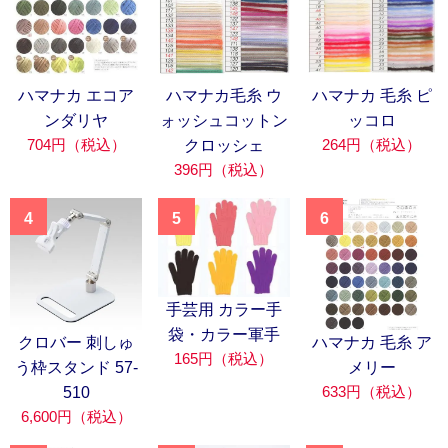
ハマナカ エコア
ハマナカ毛糸 ウ
ハマナカ 毛糸 ピ
ンダリヤ
ォッシュコットン
ッコロ
704円（税込）
264円（税込）
クロッシェ
396円（税込）
4
5
6
手芸用 カラー手
袋・カラー軍手
クロバー 刺しゅ
ハマナカ 毛糸 ア
165円（税込）
う枠スタンド 57-
メリー
633円（税込）
510
6,600円（税込）