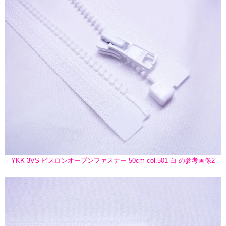
YKK 3VS ビスロンオープンファスナー 50cm col.501 白 の参考画像2