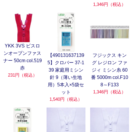
1,346円（税込）
YKK 3VS ビスロ
ンオープンファス
【490131637139
フジックス キン
ナー 50cm col.519
5】クロバー 37-1
グ レジロン ファ
赤
39 家庭用ミシン
ジィ ミシン糸 60
231円（税込）
針 9（薄い生地
番 5000m col.F10
用）5本入×5袋セ
8～F133
1,346円（税込）
ット
1,540円（税込）