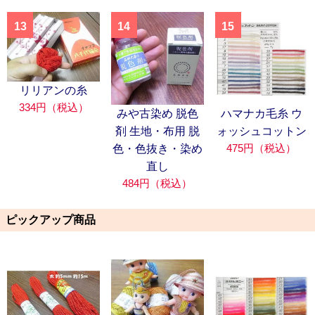
13
14
15
リリアンの糸
334円（税込）
みや古染め 脱色
ハマナカ毛糸 ウ
剤 生地・布用 脱
ォッシュコットン
475円（税込）
色・色抜き・染め
直し
484円（税込）
ピックアップ商品