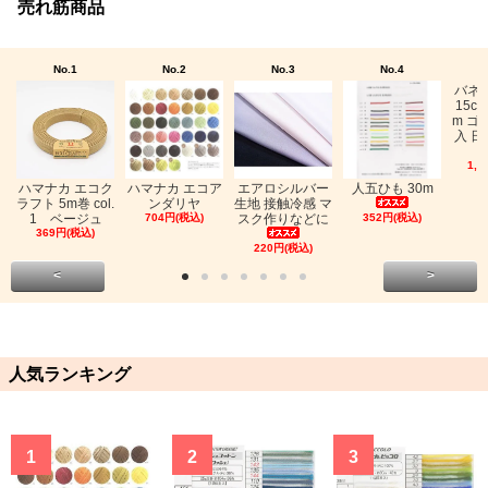
売れ筋商品
No.1
No.2
No.3
No.4
バネ
15c
m ゴ
入 日
1,0
ハマナカ エコク
ハマナカ エコア
エアロシルバー
人五ひも 30m
ラフト 5m巻 col.
ンダリヤ
生地 接触冷感 マ
1 ベージュ
704円(税込)
スク作りなどに
352円(税込)
369円(税込)
220円(税込)
<
>
人気ランキング
1
2
3