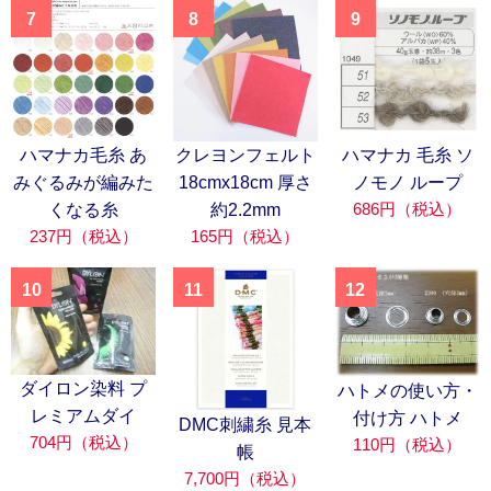
7
8
9
ハマナカ毛糸 あ
クレヨンフェルト
ハマナカ 毛糸 ソ
みぐるみが編みた
18cmx18cm 厚さ
ノモノ ループ
686円（税込）
くなる糸
約2.2mm
237円（税込）
165円（税込）
10
11
12
ダイロン染料 プ
ハトメの使い方・
レミアムダイ
付け方 ハトメ
DMC刺繍糸 見本
704円（税込）
110円（税込）
帳
7,700円（税込）