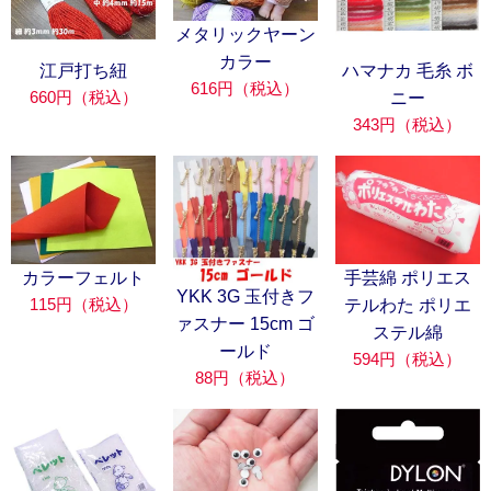
メタリックヤーン
カラー
江戸打ち紐
ハマナカ 毛糸 ボ
616円（税込）
660円（税込）
ニー
343円（税込）
カラーフェルト
手芸綿 ポリエス
YKK 3G 玉付きフ
115円（税込）
テルわた ポリエ
ァスナー 15cm ゴ
ステル綿
ールド
594円（税込）
88円（税込）