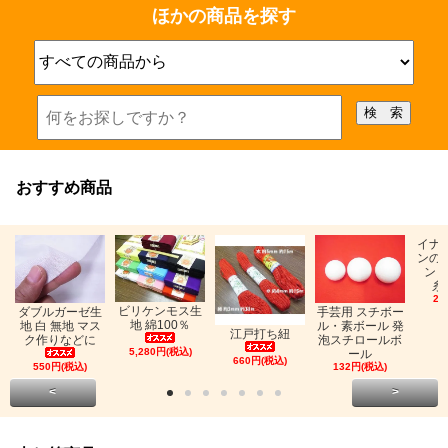
ほかの商品を探す
おすすめ商品
イナ
ンの
ン「
糸
26
ビリケンモス生
ダブルガーゼ生
手芸用 スチボー
地 綿100％
地 白 無地 マス
ル・素ボール 発
江戸打ち紐
ク作りなどに
泡スチロールボ
5,280円(税込)
ール
660円(税込)
550円(税込)
132円(税込)
<
>