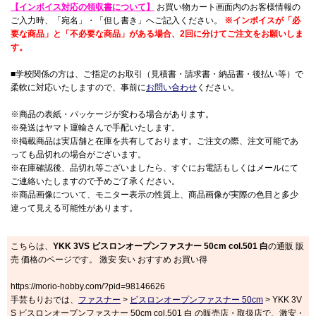
【インボイス対応の領収書について】
お買い物カート画面内のお客様情報の
ご入力時、「宛名」・「但し書き」へご記入ください。
※インボイスが「必
要な商品」と「不必要な商品」がある場合、2回に分けてご注文をお願いしま
す。
■学校関係の方は、ご指定のお取引（見積書・請求書・納品書・後払い等）で
柔軟に対応いたしますので、事前に
お問い合わせ
ください。
※商品の表紙・パッケージが変わる場合があります。
※発送はヤマト運輸さんで手配いたします。
※掲載商品は実店舗と在庫を共有しております。ご注文の際、注文可能であ
っても品切れの場合がございます。
※在庫確認後、品切れ等ございましたら、すぐにお電話もしくはメールにて
ご連絡いたしますので予めご了承ください。
※商品画像について、モニター表示の性質上、商品画像が実際の色目と多少
違って見える可能性があります。
こちらは、
YKK 3VS ビスロンオープンファスナー 50cm col.501 白
の通販 販
売 価格のページです。 激安 安い おすすめ お買い得
https://morio-hobby.com/?pid=98146626
手芸もりおでは、
ファスナー
>
ビスロンオープンファスナー 50cm
> YKK 3V
S ビスロンオープンファスナー 50cm col.501 白 の販売店・取扱店で、激安・