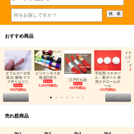
おすすめ商品
イナ
ンの
ン「
糸
26
ビリケンモス生
ダブルガーゼ生
手芸用 スチボー
地 綿100％
地 白 無地 マス
ル・素ボール 発
江戸打ち紐
ク作りなどに
泡スチロールボ
5,280円(税込)
ール
660円(税込)
550円(税込)
132円(税込)
<
>
売れ筋商品
No.1
No.2
No.3
No.4