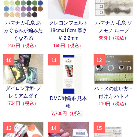
ハマナカ毛糸 あ
クレヨンフェルト
ハマナカ 毛糸 ソ
みぐるみが編みた
18cmx18cm 厚さ
ノモノ ループ
686円（税込）
くなる糸
約2.2mm
237円（税込）
165円（税込）
10
11
12
ダイロン染料 プ
ハトメの使い方・
レミアムダイ
付け方 ハトメ
DMC刺繍糸 見本
704円（税込）
110円（税込）
帳
7,700円（税込）
13
14
15