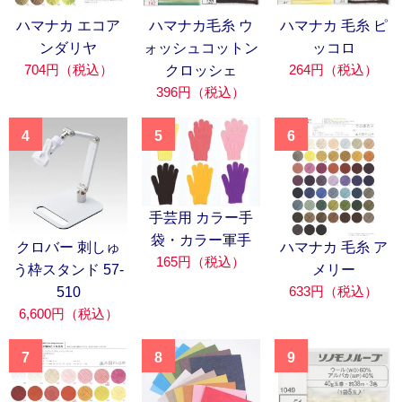
ハマナカ エコア
ハマナカ毛糸 ウ
ハマナカ 毛糸 ピ
ンダリヤ
ォッシュコットン
ッコロ
704円（税込）
264円（税込）
クロッシェ
396円（税込）
4
5
6
手芸用 カラー手
袋・カラー軍手
クロバー 刺しゅ
ハマナカ 毛糸 ア
165円（税込）
う枠スタンド 57-
メリー
633円（税込）
510
6,600円（税込）
7
8
9