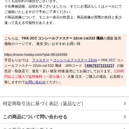
っても品切れの場合がございます。
※在庫確認後、品切れ等ございましたら、すぐにお電話もしくはメールにて
ご連絡いたしますので予めご了承ください。
※商品画像について、モニター表示の性質上、商品画像が実際の色目と多少
違って見える可能性があります。
こちらは、
YKK 2CC コンシールファスナー 22cm col.532 薄緑
の通販 販売
価格のページです。 激安 安い おすすめ お買い得
https://morio-hobby.com/?pid=96184566
手芸もりおでは、
ファスナー
>
コンシールファスナー 22cm
> YKK 2CC コン
シールファスナー 22cm col.532 薄緑 JANコード 【
4967937315323
】 の販
売店・取扱店で、激安・安い 格安 特価 販売にてお届けしております。
11000
円以上ご購入で送料無料（一部を除く）
大量 注文・ご購入の場合、お見積り
致しますので
お問い合わせ
ください。
特定商取引法に基づく表記（返品など）
この商品について問い合わせる