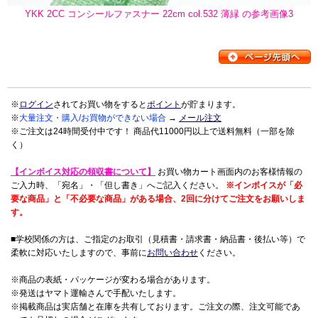
YKK 2CC コンシールファスナー 22cm col.532 薄緑 の参考画像3
※
ログイン
されてお買い物をすると
ポイント
が貯まります。
※
大量注文・購入/お買物ができない場合
→
メール注文
※ご注文は24時間受付中です！ 商品代11000円以上で送料無料（一部を除
く）
【インボイス対応の領収書について】
お買い物カート画面内のお客様情報の
ご入力時、「宛名」・「但し書き」へご記入ください。
※インボイスが「必
要な商品」と「不必要な商品」がある場合、2回に分けてご注文をお願いしま
す。
■学校関係の方は、ご指定のお取引（見積書・請求書・納品書・後払い等）で
柔軟に対応いたしますので、事前に
お問い合わせ
ください。
※商品の表紙・パッケージが変わる場合があります。
※発送はヤマト運輸さんで手配いたします。
※掲載商品は実店舗と在庫を共有しております。ご注文の際、注文可能であ