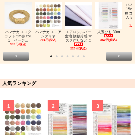
バネ
15c
m ゴ
入 日
1,0
ハマナカ エコク
ハマナカ エコア
エアロシルバー
人五ひも 30m
ラフト 5m巻 col.
ンダリヤ
生地 接触冷感 マ
1 ベージュ
704円(税込)
スク作りなどに
352円(税込)
369円(税込)
220円(税込)
<
>
人気ランキング
1
2
3