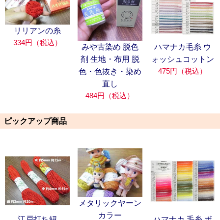
リリアンの糸
334円（税込）
みや古染め 脱色
ハマナカ毛糸 ウ
剤 生地・布用 脱
ォッシュコットン
475円（税込）
色・色抜き・染め
直し
484円（税込）
ピックアップ商品
メタリックヤーン
カラー
江戸打ち紐
ハマナカ 毛糸 ボ