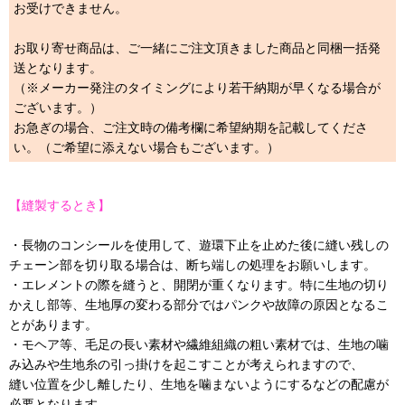
お受けできません。
お取り寄せ商品は、ご一緒にご注文頂きました商品と同梱一括発
送となります。
（※メーカー発注のタイミングにより若干納期が早くなる場合が
ございます。）
お急ぎの場合、ご注文時の備考欄に希望納期を記載してくださ
い。（ご希望に添えない場合もございます。）
【縫製するとき】
・長物のコンシールを使用して、遊環下止を止めた後に縫い残しの
チェーン部を切り取る場合は、断ち端しの処理をお願いします。
・エレメントの際を縫うと、開閉が重くなります。特に生地の切り
かえし部等、生地厚の変わる部分ではパンクや故障の原因となるこ
とがあります。
・モヘア等、毛足の長い素材や繊維組織の粗い素材では、生地の噛
み込みや生地糸の引っ掛けを起こすことが考えられますので、
縫い位置を少し離したり、生地を噛まないようにするなどの配慮が
必要となります。