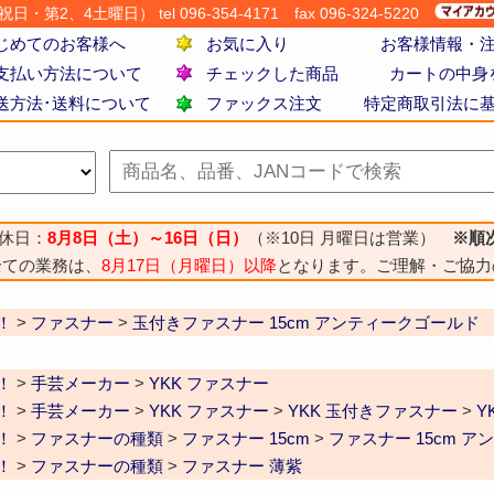
・第2、4土曜日） tel 096-354-4171
fax 096-324-5220
じめてのお客様へ
お気に入り
お客様情報・
支払い方法について
チェックした商品
カートの中身
送方法･送料について
ファックス注文
特定商取引法に
休日：
8月8日（土）～16日（日）
（※10日 月曜日は営業）
※順
全ての業務は、
8月17日（月曜日）以降
となります。ご理解・ご協力
！
>
ファスナー
>
玉付きファスナー 15cm アンティークゴールド
！
>
手芸メーカー
>
YKK ファスナー
！
>
手芸メーカー
>
YKK ファスナー
>
YKK 玉付きファスナー
>
Y
！
>
ファスナーの種類
>
ファスナー 15cm
>
ファスナー 15cm 
！
>
ファスナーの種類
>
ファスナー 薄紫