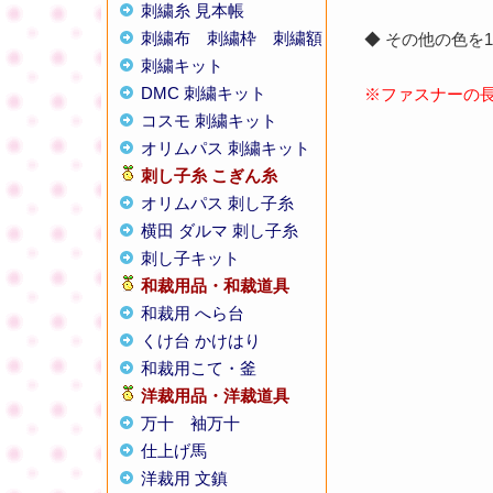
刺繍糸 見本帳
刺繍布
刺繍枠
刺繍額
◆ その他の色を
刺繍キット
DMC 刺繍キット
※ファスナーの
コスモ 刺繍キット
オリムパス 刺繍キット
刺し子糸
こぎん糸
オリムパス 刺し子糸
横田 ダルマ 刺し子糸
刺し子キット
和裁用品・和裁道具
和裁用 へら台
くけ台 かけはり
和裁用こて・釜
洋裁用品・洋裁道具
万十
袖万十
仕上げ馬
洋裁用 文鎮