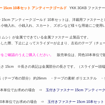
 15cm 10本セット アンティークゴールド
YKK 3GKB ファスナ
 15cm アンティークゴールド 10本セットは、洋裁用ファスナ
、小物入れ、小銭入れ、スカート、ズボンなど様々な用途にご使用
 ムシ）が金属でできている金属ファスナー 止製品です。
ろした際、下止によってスライダーが止まり、左右のテープ（チェ
番をご確認のうえご購入ください。
販売単位は、同色10本単位で
さ 15cm ※長さの表記は金属部分の長さです。（スライダー頭
（テープ布の部分） 約26mm ・テープの素材 ポリエステル ・
を1本単位でお求めの場合 ⇒
玉付きファスナー 15cm アンティー
10本単位でお求めの場合 ⇒
玉付きファスナー 15cm 10本セッ