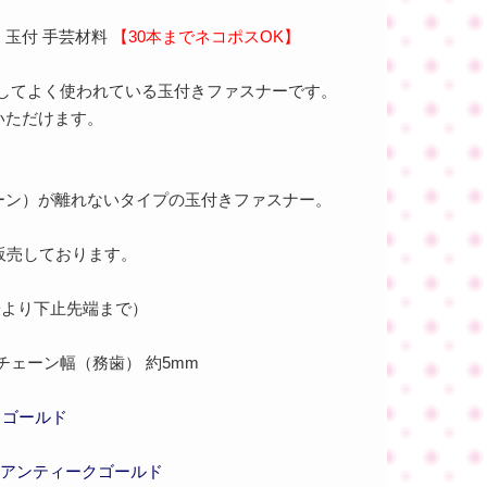
ー 玉付 手芸材料
【30本までネコポスOK】
ーとしてよく使われている玉付きファスナーです。
いただけます。
ーン）が離れないタイプの玉付きファスナー。
販売しております。
端より下止先端まで）
チェーン幅（務歯） 約5mm
クゴールド
ト アンティークゴールド