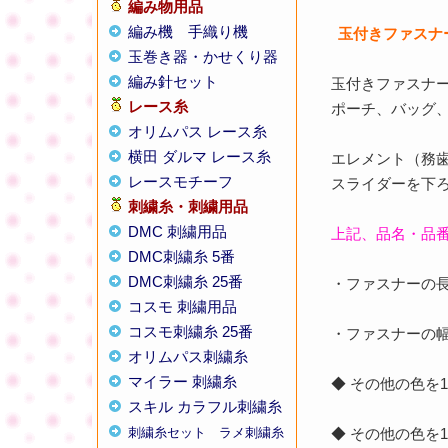
編み物用品
編み機
手織り機
玉付きファスナー
玉巻き器・かせくり器
編み針セット
玉付きファスナー
レース糸
ポーチ、バッグ
オリムパス レース糸
横田 ダルマ レース糸
エレメント（務歯
レースモチーフ
スライダーを下
刺繍糸・刺繍用品
DMC 刺繍用品
上記、品名・品
DMC刺繍糸 5番
DMC刺繍糸 25番
・ファスナーの長
コスモ 刺繍用品
コスモ刺繍糸 25番
・ファスナーの幅
オリムパス刺繍糸
マイラー 刺繍糸
◆ その他の色
スキル カラフル刺繍糸
刺繍糸セット
ラメ刺繍糸
◆ その他の色を