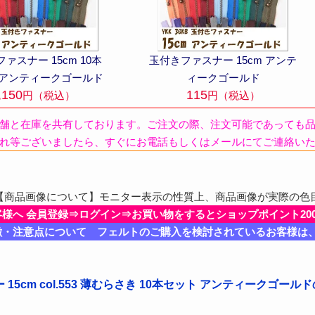
ァスナー 15cm 10本
玉付きファスナー 15cm アンテ
 アンティークゴールド
ィークゴールド
,150
115
円（税込）
円（税込）
舗と在庫を共有しております。ご注文の際、注文可能であっても
れ等ございましたら、すぐにお電話もしくはメールにてご連絡い
商品画像について】モニター表示の性質上、商品画像が実際の色
客様へ 会員登録⇒ログイン⇒お買い物をするとショップポイント20
徴・注意点について フェルトのご購入を検討されているお客様は
15cm col.553 薄むらさき 10本セット アンティークゴー