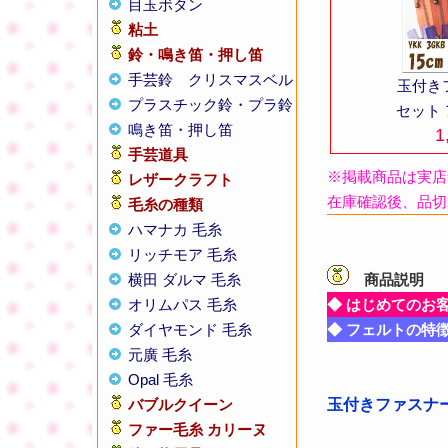
目玉ボタン
粘土
鈴・鳴き笛・押し笛
手芸鈴
クリスマスベル
玉付きフ
プラスチック鈴・プラ鈴
セット
鳴き笛・押し笛
1
手芸道具
※掲載商品は実店
レザークラフト
在庫確認後、品切
毛糸の種類
ハマナカ 毛糸
リッチモア 毛糸
横田 ダルマ 毛糸
商品説明
【
オリムパス 毛糸
◆ はじめてのお
ダイヤモンド 毛糸
◆ フェルトの特
元廣 毛糸
Opal 毛糸
バブルクイーン
玉付きファスナー 
ファー毛糸 カリーヌ