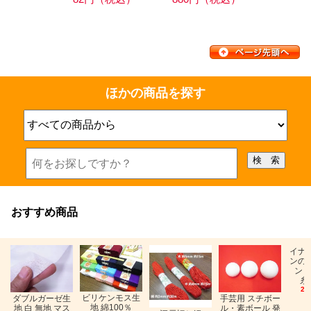
ほかの商品を探す
おすすめ商品
イナ
ンの
ン「
糸
26
ビリケンモス生
ダブルガーゼ生
手芸用 スチボー
地 綿100％
地 白 無地 マス
ル・素ボール 発