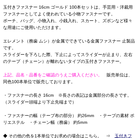
玉付きファスナー 16cm ゴールド 100本セットは、手芸用・洋裁用
ファスナーとしてよく使われている小物ファスナーです。
ポーチ、バッグ、小物入れ、小銭入れ、スカート、ズボンなど様々
な用途にご使用いただけます。
エレメント（務歯 ムシ）が金属でできている金属ファスナー 止製品
です。
スライダーを下ろした際、下止によってスライダーが止まり、左右
のテープ（チェーン）が離れないタイプの玉付きファスナー。
上記、品名・品番をご確認のうえご購入ください。
販売単位は、
同色100本単位で販売しております。
・ファスナーの長さ 16cm ※長さの表記は金属部分の長さです。
（スライダー頭端より下止先端まで）
・ファスナーの幅（テープ布の部分） 約26mm ・テープの素材 ポ
リエステル ・チェーン幅（務歯） 約5mm
◆ その他の色を1本単位でお求めの場合はこちら。 ⇒
玉付きフ