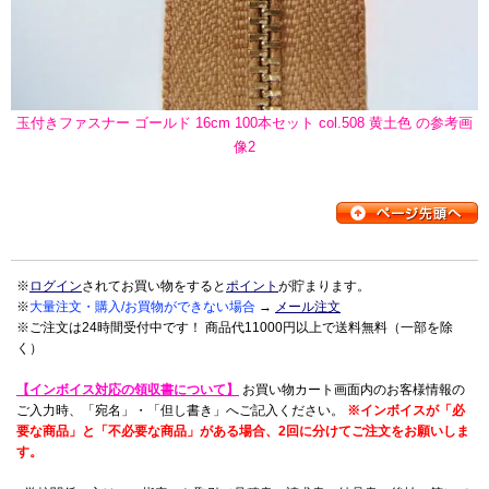
玉付きファスナー ゴールド 16cm 100本セット col.508 黄土色 の参考画
像2
※
ログイン
されてお買い物をすると
ポイント
が貯まります。
※
大量注文・購入/お買物ができない場合
→
メール注文
※ご注文は24時間受付中です！ 商品代11000円以上で送料無料（一部を除
く）
【インボイス対応の領収書について】
お買い物カート画面内のお客様情報の
ご入力時、「宛名」・「但し書き」へご記入ください。
※インボイスが「必
要な商品」と「不必要な商品」がある場合、2回に分けてご注文をお願いしま
す。