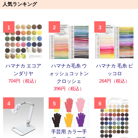
人気ランキング
1
2
3
ハマナカ エコア
ハマナカ毛糸 ウ
ハマナカ 毛糸 ピ
ンダリヤ
ォッシュコットン
ッコロ
704円（税込）
264円（税込）
クロッシェ
396円（税込）
4
5
6
手芸用 カラー手