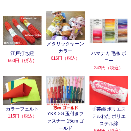
メタリックヤーン
カラー
江戸打ち紐
ハマナカ 毛糸 ボ
616円（税込）
660円（税込）
ニー
343円（税込）
カラーフェルト
手芸綿 ポリエス
YKK 3G 玉付きフ
115円（税込）
テルわた ポリエ
ァスナー 15cm ゴ
ステル綿
ールド
594円（税込）