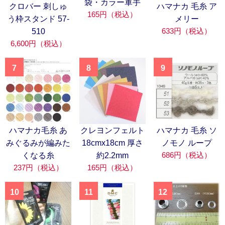
袋・カラー軍手
クロバー 刺しゅ
ハマナカ 毛糸 ア
165円（税込）
う枠スタンド 57-
メリー
633円（税込）
510
6,600円（税込）
7
8
9
ハマナカ毛糸 あ
クレヨンフェルト
ハマナカ 毛糸 ソ
みぐるみが編みた
18cmx18cm 厚さ
ノモノ ループ
686円（税込）
くなる糸
約2.2mm
237円（税込）
165円（税込）
10
11
12