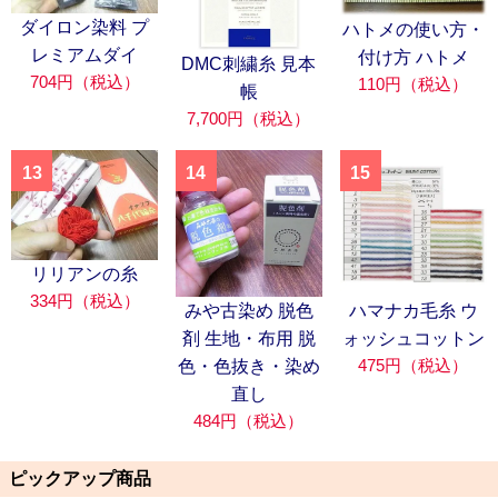
ダイロン染料 プ
ハトメの使い方・
レミアムダイ
付け方 ハトメ
DMC刺繍糸 見本
704円（税込）
110円（税込）
帳
7,700円（税込）
13
14
15
リリアンの糸
334円（税込）
みや古染め 脱色
ハマナカ毛糸 ウ
剤 生地・布用 脱
ォッシュコットン
475円（税込）
色・色抜き・染め
直し
484円（税込）
ピックアップ商品