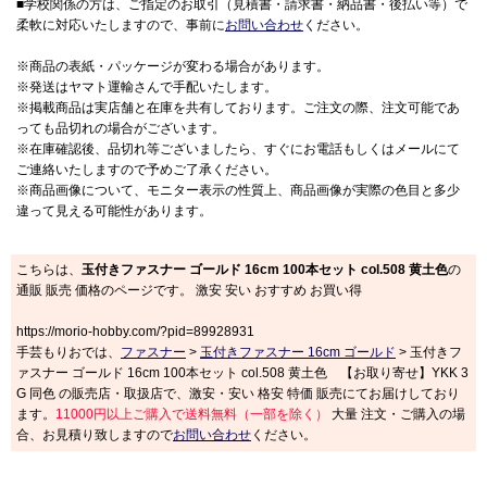
■学校関係の方は、ご指定のお取引（見積書・請求書・納品書・後払い等）で
柔軟に対応いたしますので、事前に
お問い合わせ
ください。
※商品の表紙・パッケージが変わる場合があります。
※発送はヤマト運輸さんで手配いたします。
※掲載商品は実店舗と在庫を共有しております。ご注文の際、注文可能であ
っても品切れの場合がございます。
※在庫確認後、品切れ等ございましたら、すぐにお電話もしくはメールにて
ご連絡いたしますので予めご了承ください。
※商品画像について、モニター表示の性質上、商品画像が実際の色目と多少
違って見える可能性があります。
こちらは、
玉付きファスナー ゴールド 16cm 100本セット col.508 黄土色
の
通販 販売 価格のページです。 激安 安い おすすめ お買い得
https://morio-hobby.com/?pid=89928931
手芸もりおでは、
ファスナー
>
玉付きファスナー 16cm ゴールド
> 玉付きフ
ァスナー ゴールド 16cm 100本セット col.508 黄土色 【お取り寄せ】YKK 3
G 同色 の販売店・取扱店で、激安・安い 格安 特価 販売にてお届けしており
ます。
11000円以上ご購入で送料無料（一部を除く）
大量 注文・ご購入の場
合、お見積り致しますので
お問い合わせ
ください。