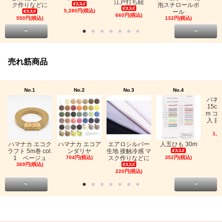
江戸打ち紐
ク作りなどに
泡スチロールボ
5,280円(税込)
ール
660円(税込)
550円(税込)
132円(税込)
<
>
売れ筋商品
No.1
No.2
No.3
No.4
バネ
15c
m ゴ
入 日
1,0
ハマナカ エコク
ハマナカ エコア
エアロシルバー
人五ひも 30m
ラフト 5m巻 col.
ンダリヤ
生地 接触冷感 マ
1 ベージュ
704円(税込)
スク作りなどに
352円(税込)
369円(税込)
220円(税込)
<
>