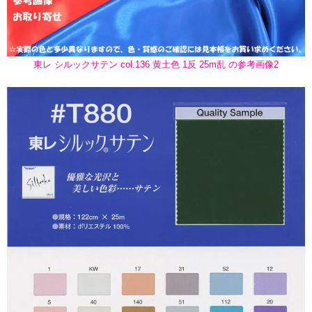
東レ シルックサテン col.136 黄土色 1反 25m乱 の参考画像2