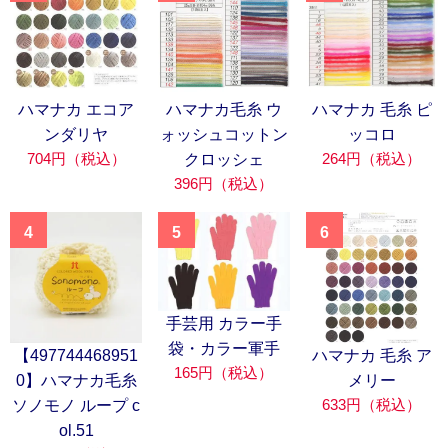
ハマナカ エコア
ハマナカ毛糸 ウ
ハマナカ 毛糸 ピ
ンダリヤ
ォッシュコットン
ッコロ
704円（税込）
264円（税込）
クロッシェ
396円（税込）
4
5
6
手芸用 カラー手
袋・カラー軍手
【497744468951
ハマナカ 毛糸 ア
165円（税込）
0】ハマナカ毛糸
メリー
633円（税込）
ソノモノ ループ c
ol.51