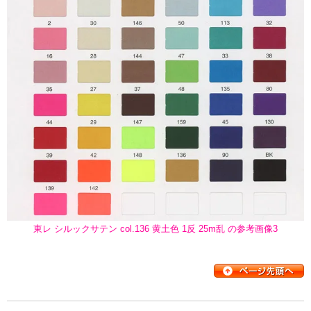
東レ シルックサテン col.136 黄土色 1反 25m乱 の参考画像3