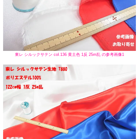
東レ シルックサテン col.136 黄土色 1反 25m乱 の参考画像1