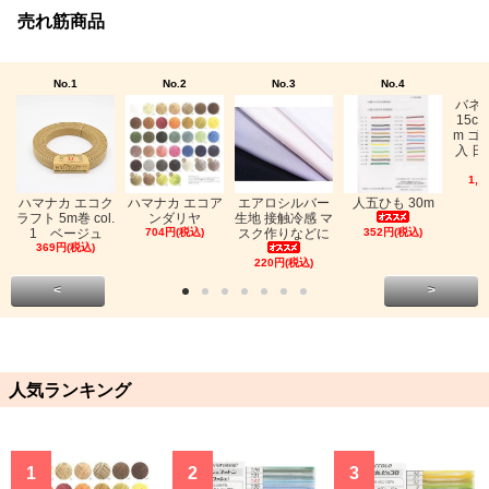
売れ筋商品
No.1
No.2
No.3
No.4
バネ
15c
m ゴ
入 日
1,0
ハマナカ エコク
ハマナカ エコア
エアロシルバー
人五ひも 30m
ラフト 5m巻 col.
ンダリヤ
生地 接触冷感 マ
1 ベージュ
704円(税込)
スク作りなどに
352円(税込)
369円(税込)
220円(税込)
<
>
人気ランキング
1
2
3