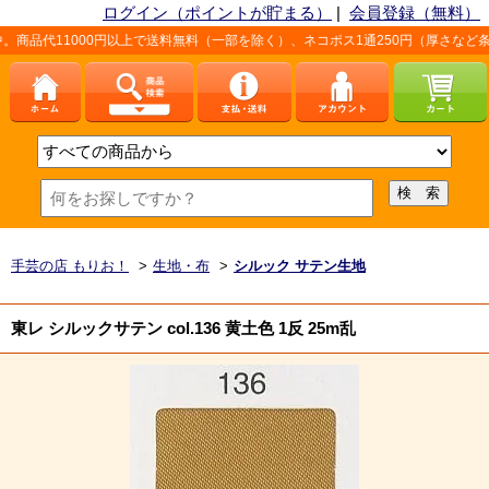
ログイン（ポイントが貯まる）
|
会員登録（無料）
00円以上で送料無料（一部を除く）、ネコポス1通250円（厚さなど条件あり）。詳
手芸の店 もりお！
>
生地・布
>
シルック サテン生地
東レ シルックサテン col.136 黄土色 1反 25m乱