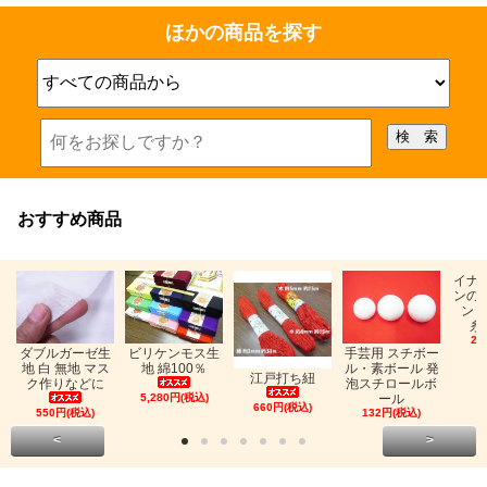
ほかの商品を探す
おすすめ商品
イナ
ンの
ン「
糸
26
ビリケンモス生
ダブルガーゼ生
手芸用 スチボー
地 綿100％
地 白 無地 マス
ル・素ボール 発
江戸打ち紐
ク作りなどに
泡スチロールボ
5,280円(税込)
ール
660円(税込)
550円(税込)
132円(税込)
<
>