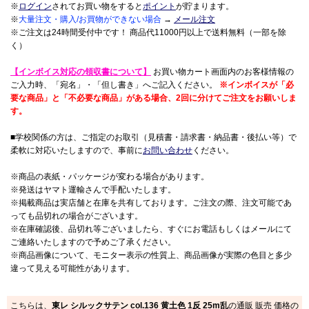
※
ログイン
されてお買い物をすると
ポイント
が貯まります。
※
大量注文・購入/お買物ができない場合
→
メール注文
※ご注文は24時間受付中です！ 商品代11000円以上で送料無料（一部を除
く）
【インボイス対応の領収書について】
お買い物カート画面内のお客様情報の
ご入力時、「宛名」・「但し書き」へご記入ください。
※インボイスが「必
要な商品」と「不必要な商品」がある場合、2回に分けてご注文をお願いしま
す。
■学校関係の方は、ご指定のお取引（見積書・請求書・納品書・後払い等）で
柔軟に対応いたしますので、事前に
お問い合わせ
ください。
※商品の表紙・パッケージが変わる場合があります。
※発送はヤマト運輸さんで手配いたします。
※掲載商品は実店舗と在庫を共有しております。ご注文の際、注文可能であ
っても品切れの場合がございます。
※在庫確認後、品切れ等ございましたら、すぐにお電話もしくはメールにて
ご連絡いたしますので予めご了承ください。
※商品画像について、モニター表示の性質上、商品画像が実際の色目と多少
違って見える可能性があります。
こちらは、
東レ シルックサテン col.136 黄土色 1反 25m乱
の通販 販売 価格の