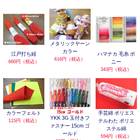
メタリックヤーン
カラー
江戸打ち紐
ハマナカ 毛糸 ボ
616円（税込）
660円（税込）
ニー
343円（税込）
カラーフェルト
手芸綿 ポリエス
YKK 3G 玉付きフ
115円（税込）
テルわた ポリエ
ァスナー 15cm ゴ
ステル綿
ールド
594円（税込）