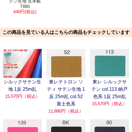
テン生地 見本帳
T880
440円(税込)
この商品を見ている人はこちらの商品もチェックしています
シルックサテン生
東レテトロン ソ
東レ シルックサ
地 1反 25m乱
ティ サテン生地 1
テン col.113 納戸
15,570円（税込）
反 25m乱 col.52
色系 1反 25m乱
15,570円（税込）
黄土色系
11,880円（税込）