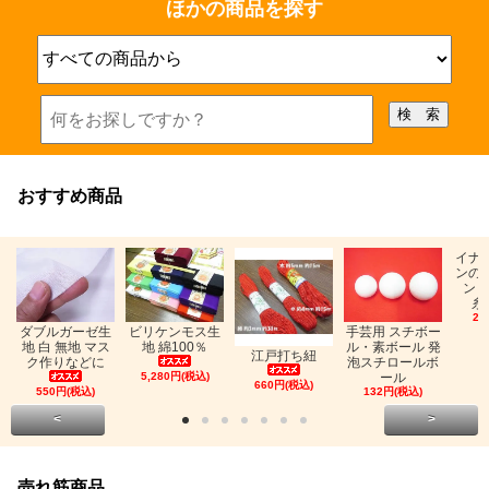
ほかの商品を探す
おすすめ商品
イナ
ンの
ン「
糸
26
ビリケンモス生
ダブルガーゼ生
手芸用 スチボー
地 綿100％
地 白 無地 マス
ル・素ボール 発
江戸打ち紐
ク作りなどに
泡スチロールボ
5,280円(税込)
ール
660円(税込)
550円(税込)
132円(税込)
<
>
売れ筋商品