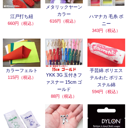
メタリックヤーン
カラー
江戸打ち紐
ハマナカ 毛糸 ボ
616円（税込）
660円（税込）
ニー
343円（税込）
カラーフェルト
手芸綿 ポリエス
YKK 3G 玉付きフ
115円（税込）
テルわた ポリエ
ァスナー 15cm ゴ
ステル綿
ールド
594円（税込）
88円（税込）