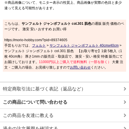
※商品画像について、モニター表示の性質上、商品画像が実際の色目と多少
違って見える可能性があります。
こちらは、
サンフェルト ジャンボフェルト col.301 肌色
の通販 販売 価格のペ
ージです。 激安 安い おすすめ お買い得
https://morio-hobby.com/?pid=89374605
手芸もりおでは、
フェルト
>
サンフェルト ジャンボフェルト 40cmx40cm
>
サンフェルト ジャンボフェルト col.301 肌色 【お取り寄せ】1袋 5枚入（1
枚 40cm角） 厚さ1mm の販売店・取扱店で、激安・安い 格安 特価 販売にて
お届けしております。
11000円以上ご購入で送料無料（一部を除く）
大量 注
文・ご購入の場合、お見積り致しますので
お問い合わせ
ください。
特定商取引法に基づく表記（返品など）
この商品について問い合わせる
この商品を友達に教える
過去の注文履歴を確認する