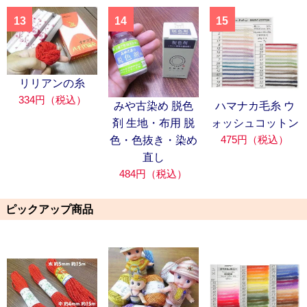
13
14
15
リリアンの糸
334円（税込）
みや古染め 脱色
ハマナカ毛糸 ウ
剤 生地・布用 脱
ォッシュコットン
475円（税込）
色・色抜き・染め
直し
484円（税込）
ピックアップ商品