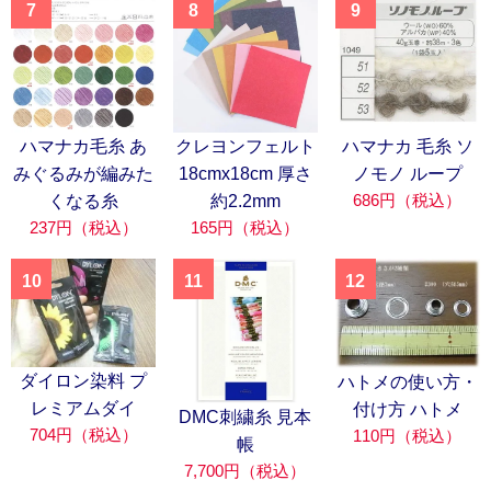
7
8
9
ハマナカ毛糸 あ
クレヨンフェルト
ハマナカ 毛糸 ソ
みぐるみが編みた
18cmx18cm 厚さ
ノモノ ループ
686円（税込）
くなる糸
約2.2mm
237円（税込）
165円（税込）
10
11
12
ダイロン染料 プ
ハトメの使い方・
レミアムダイ
付け方 ハトメ
DMC刺繍糸 見本
704円（税込）
110円（税込）
帳
7,700円（税込）