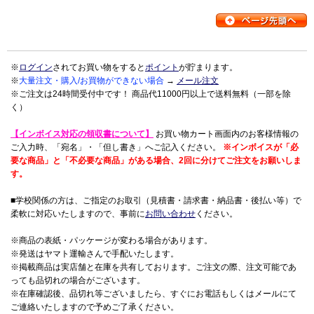
※
ログイン
されてお買い物をすると
ポイント
が貯まります。
※
大量注文・購入/お買物ができない場合
→
メール注文
※ご注文は24時間受付中です！ 商品代11000円以上で送料無料（一部を除
く）
【インボイス対応の領収書について】
お買い物カート画面内のお客様情報の
ご入力時、「宛名」・「但し書き」へご記入ください。
※インボイスが「必
要な商品」と「不必要な商品」がある場合、2回に分けてご注文をお願いしま
す。
■学校関係の方は、ご指定のお取引（見積書・請求書・納品書・後払い等）で
柔軟に対応いたしますので、事前に
お問い合わせ
ください。
※商品の表紙・パッケージが変わる場合があります。
※発送はヤマト運輸さんで手配いたします。
※掲載商品は実店舗と在庫を共有しております。ご注文の際、注文可能であ
っても品切れの場合がございます。
※在庫確認後、品切れ等ございましたら、すぐにお電話もしくはメールにて
ご連絡いたしますので予めご了承ください。