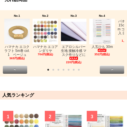
No.1
No.2
No.3
No.4
バネ
15c
m ゴ
入 日
1,0
ハマナカ エコク
ハマナカ エコア
エアロシルバー
人五ひも 30m
ラフト 5m巻 col.
ンダリヤ
生地 接触冷感 マ
1 ベージュ
704円(税込)
スク作りなどに
352円(税込)
369円(税込)
220円(税込)
<
>
人気ランキング
1
2
3