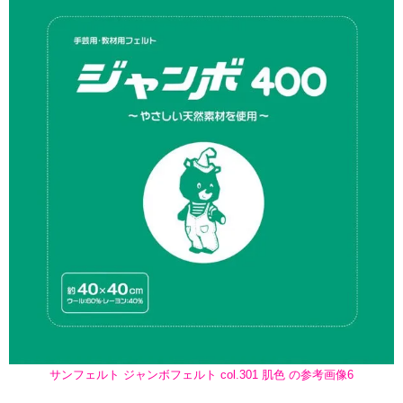
サンフェルト ジャンボフェルト col.301 肌色 の参考画像6