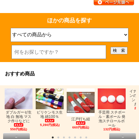
ほかの商品を探す
おすすめ商品
イナ
ンの
ン「
糸
26
ビリケンモス生
ダブルガーゼ生
手芸用 スチボー
地 綿100％
地 白 無地 マス
ル・素ボール 発
江戸打ち紐
ク作りなどに
泡スチロールボ
5,280円(税込)
ール
660円(税込)
550円(税込)
132円(税込)
<
>