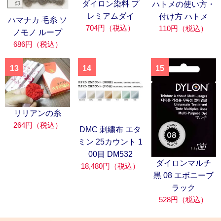
ダイロン染料 プ
ハトメの使い方・
レミアムダイ
付け方 ハトメ
ハマナカ 毛糸 ソ
704円（税込）
110円（税込）
ノモノ ループ
686円（税込）
13
14
15
リリアンの糸
264円（税込）
DMC 刺繍布 エタ
ミン 25カウント 1
00目 DM532
ダイロンマルチ
18,480円（税込）
黒 08 エボニーブ
ラック
528円（税込）