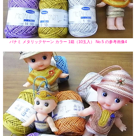
パナミ メタリックヤーン カラー 1箱（10玉入） No.5 の参考画像4