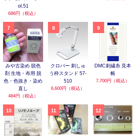
ol.51
686円（税込）
7
8
9
みや古染め 脱色
クロバー 刺しゅ
DMC刺繍糸 見本
剤 生地・布用 脱
う枠スタンド 57-
帳
7,700円（税込）
色・色抜き・染め
510
6,600円（税込）
直し
484円（税込）
10
11
12