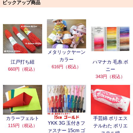
ピックアップ商品
メタリックヤーン
カラー
江戸打ち紐
ハマナカ 毛糸 ボ
616円（税込）
660円（税込）
ニー
343円（税込）
カラーフェルト
手芸綿 ポリエス
YKK 3G 玉付きフ
115円（税込）
テルわた ポリエ
ァスナー 15cm ゴ