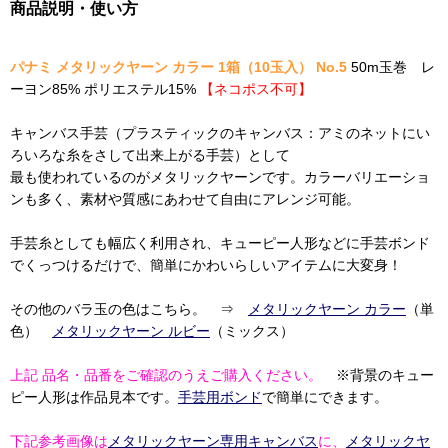
商品説明・使い方
パナミ メタリックヤーン カラー 1箱（10玉入） No.5
50m玉巻 レ
ーヨン85% ポリエステル15%
【ネコポス不可】
キャンバス手芸（プラスティックのキャンバス：アミのネットにい
ろいろな糸をさして出来上がる手芸）として
最も使われているのがメタリックヤーンです。カラーバリエーショ
ンも多く、素材や質感にあわせて自由にアレンジ可能。
手芸糸としても幅広く利用され、キューピー人形などに手芸ボンド
でくっつけるだけで、簡単にかわいらしいアイテムに大変身！
その他のバラ玉の色はこちら。 ⇒
メタリックヤーン カラー
（単
色）
メタリックヤーン ルビー
（ミックス）
上記 品名・品番をご確認のうえご購入ください。
※背景のキュー
ピー人形は作品見本です。
手芸用ボンド
で簡単にできます。
下記参考画像は
メタリックヤーン専用キャンバス
に、
メタリックヤ