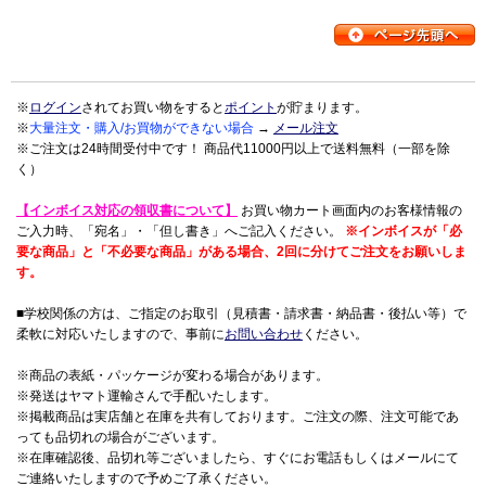
※
ログイン
されてお買い物をすると
ポイント
が貯まります。
※
大量注文・購入/お買物ができない場合
→
メール注文
※ご注文は24時間受付中です！ 商品代11000円以上で送料無料（一部を除
く）
【インボイス対応の領収書について】
お買い物カート画面内のお客様情報の
ご入力時、「宛名」・「但し書き」へご記入ください。
※インボイスが「必
要な商品」と「不必要な商品」がある場合、2回に分けてご注文をお願いしま
す。
■学校関係の方は、ご指定のお取引（見積書・請求書・納品書・後払い等）で
柔軟に対応いたしますので、事前に
お問い合わせ
ください。
※商品の表紙・パッケージが変わる場合があります。
※発送はヤマト運輸さんで手配いたします。
※掲載商品は実店舗と在庫を共有しております。ご注文の際、注文可能であ
っても品切れの場合がございます。
※在庫確認後、品切れ等ございましたら、すぐにお電話もしくはメールにて
ご連絡いたしますので予めご了承ください。