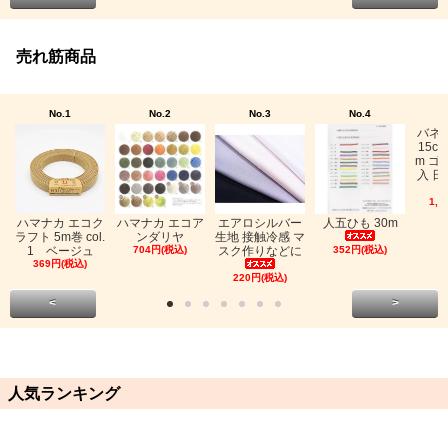
売れ筋商品
No.1
No.2
No.3
No.4
バネ
15c
m ゴ
入 日
1,0
ハマナカ エコク
ハマナカ エコア
エアロシルバー
人五ひも 30m
ラフト 5m巻 col.
ンダリヤ
生地 接触冷感 マ
1 ベージュ
704円(税込)
スク作りなどに
352円(税込)
369円(税込)
220円(税込)
<
>
人気ランキング