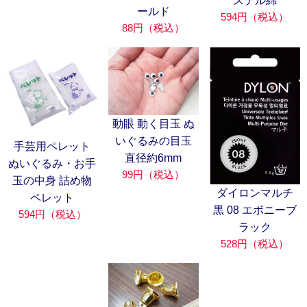
ステル綿
ールド
594円（税込）
88円（税込）
動眼 動く目玉 ぬ
いぐるみの目玉
手芸用ペレット
直径約6mm
ぬいぐるみ・お手
99円（税込）
玉の中身 詰め物
ダイロンマルチ
ペレット
黒 08 エボニーブ
594円（税込）
ラック
528円（税込）