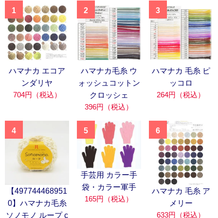
1
2
3
ハマナカ エコア
ハマナカ毛糸 ウ
ハマナカ 毛糸 ピ
ンダリヤ
ォッシュコットン
ッコロ
704円（税込）
264円（税込）
クロッシェ
396円（税込）
4
5
6
手芸用 カラー手
袋・カラー軍手
【497744468951
ハマナカ 毛糸 ア
165円（税込）
0】ハマナカ毛糸
メリー
633円（税込）
ソノモノ ループ c