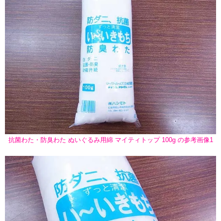
抗菌わた・防臭わた ぬいぐるみ用綿 マイティトップ 100g の参考画像1