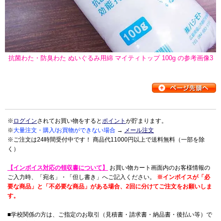
抗菌わた・防臭わた ぬいぐるみ用綿 マイティトップ 100g の参考画像3
※
ログイン
されてお買い物をすると
ポイント
が貯まります。
※
大量注文・購入/お買物ができない場合
→
メール注文
※ご注文は24時間受付中です！ 商品代11000円以上で送料無料（一部を除
く）
【インボイス対応の領収書について】
お買い物カート画面内のお客様情報の
ご入力時、「宛名」・「但し書き」へご記入ください。
※インボイスが「必
要な商品」と「不必要な商品」がある場合、2回に分けてご注文をお願いしま
す。
■学校関係の方は、ご指定のお取引（見積書・請求書・納品書・後払い等）で