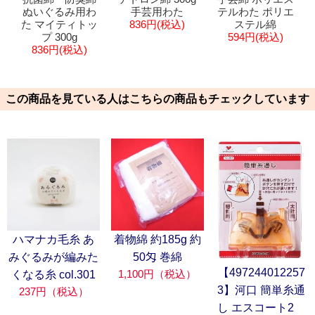
ぬいぐるみ用わ
手芸用わた
テルわた ポリエ
た マイティトッ
836円(税込)
ステル綿
プ 300g
594円(税込)
836円(税込)
この商品を見ている人はこちらの商品もチェックしています
ハマナカ毛糸 あ
着物綿 約185g 約
みぐるみが編みた
50匁 巻綿
【497244012257
1,100円（税込）
くなる糸 col.301
3】河口 簡単糸通
237円（税込）
し エスコート2