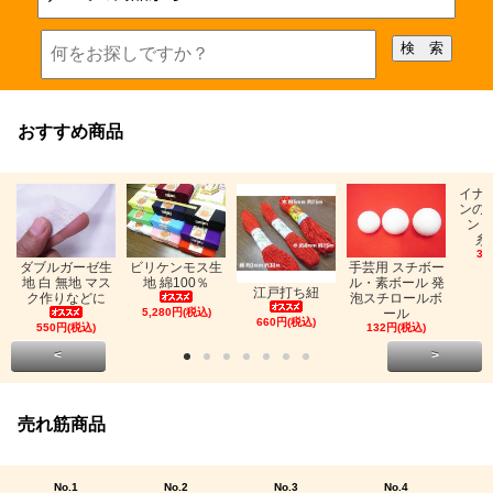
おすすめ商品
イナ
ンの
ン「
糸
33
ビリケンモス生
ダブルガーゼ生
手芸用 スチボー
地 綿100％
地 白 無地 マス
ル・素ボール 発
江戸打ち紐
ク作りなどに
泡スチロールボ
5,280円(税込)
ール
660円(税込)
550円(税込)
132円(税込)
<
>
売れ筋商品
No.1
No.2
No.3
No.4