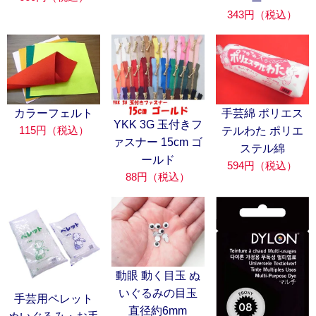
343円（税込）
カラーフェルト
手芸綿 ポリエス
YKK 3G 玉付きフ
115円（税込）
テルわた ポリエ
ァスナー 15cm ゴ
ステル綿
ールド
594円（税込）
88円（税込）
動眼 動く目玉 ぬ
いぐるみの目玉
手芸用ペレット
直径約6mm