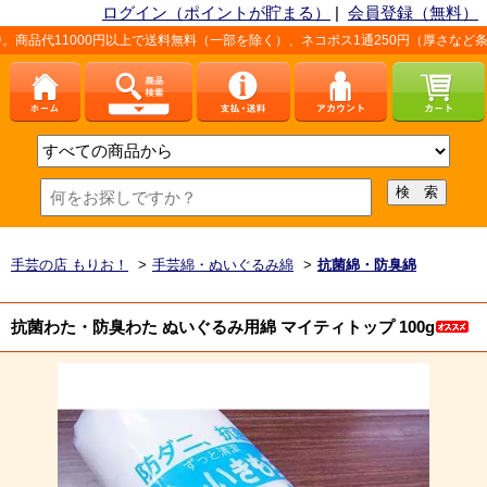
ログイン（ポイントが貯まる）
|
会員登録（無料）
0円以上で送料無料（一部を除く）、ネコポス1通250円（厚さなど条件あり）。詳
手芸の店 もりお！
>
手芸綿・ぬいぐるみ綿
>
抗菌綿・防臭綿
抗菌わた・防臭わた ぬいぐるみ用綿 マイティトップ 100g