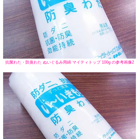
抗菌わた・防臭わた ぬいぐるみ用綿 マイティトップ 100g の参考画像2