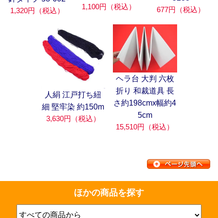
1,100円（税込）
677円（税込）
1,320円（税込）
ヘラ台 大判 六枚
折り 和裁道具 長
人絹 江戸打ち紐
さ約198cmx幅約4
細 堅牢染 約150m
5cm
3,630円（税込）
15,510円（税込）
ほかの商品を探す