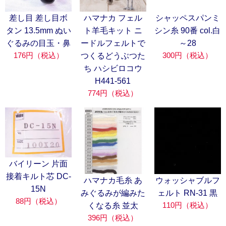
差し目 差し目ボ
ハマナカ フェル
シャッペスパンミ
タン 13.5mm ぬい
ト羊毛キット ニ
シン糸 90番 col.白
ぐるみの目玉・鼻
ードルフェルトで
～28
176円（税込）
300円（税込）
つくるどうぶつた
ち ハシビロコウ
H441-561
774円（税込）
バイリーン 片面
接着キルト芯 DC-
ハマナカ毛糸 あ
ウォッシャブルフ
15N
みぐるみが編みた
ェルト RN-31 黒
88円（税込）
110円（税込）
くなる糸 並太
396円（税込）