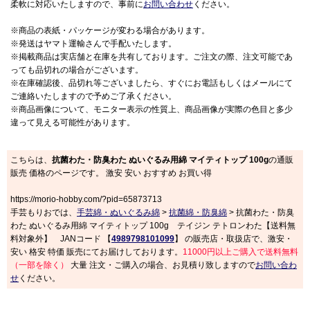
柔軟に対応いたしますので、事前に
お問い合わせ
ください。
※商品の表紙・パッケージが変わる場合があります。
※発送はヤマト運輸さんで手配いたします。
※掲載商品は実店舗と在庫を共有しております。ご注文の際、注文可能であ
っても品切れの場合がございます。
※在庫確認後、品切れ等ございましたら、すぐにお電話もしくはメールにて
ご連絡いたしますので予めご了承ください。
※商品画像について、モニター表示の性質上、商品画像が実際の色目と多少
違って見える可能性があります。
こちらは、
抗菌わた・防臭わた ぬいぐるみ用綿 マイティトップ 100g
の通販
販売 価格のページです。 激安 安い おすすめ お買い得
https://morio-hobby.com/?pid=65873713
手芸もりおでは、
手芸綿・ぬいぐるみ綿
>
抗菌綿・防臭綿
> 抗菌わた・防臭
わた ぬいぐるみ用綿 マイティトップ 100g テイジン テトロンわた【送料無
料対象外】 JANコード 【
4989798101099
】 の販売店・取扱店で、激安・
安い 格安 特価 販売にてお届けしております。
11000円以上ご購入で送料無料
（一部を除く）
大量 注文・ご購入の場合、お見積り致しますので
お問い合わ
せ
ください。