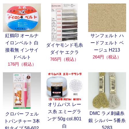
サンフェルト ハ
紅鶴印 オールナ
ードフェルト ベ
イロンベルト 白
ダイヤモンド毛糸
ージュ H213
接着無 インサイ
ダイヤ エクラ
264円（税込）
ドベルト
765円（税込）
176円（税込）
オリムパス レー
ス糸 エミーグラ
DMC ラメ刺繍糸
クロバー フェル
ンデ 50g col.801
銀 シルバー 5番糸
トパンチャー 3本
白
5283
針タイプ 58-602