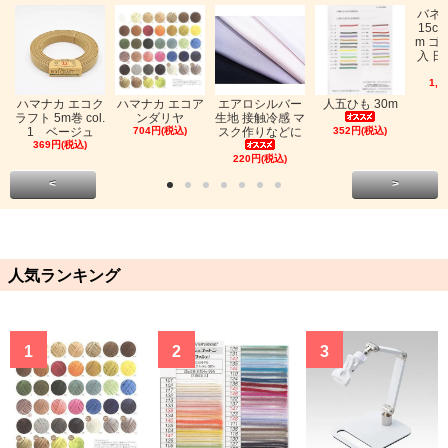
バネ
15c
m ゴ
入 日
1,0
ハマナカ エコク
ハマナカ エコア
エアロシルバー
人五ひも 30m
ラフト 5m巻 col.
ンダリヤ
生地 接触冷感 マ
1 ベージュ
704円(税込)
スク作りなどに
352円(税込)
369円(税込)
220円(税込)
<
>
人気ランキング
1
2
3