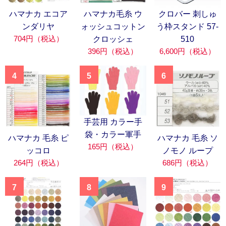
ハマナカ エコア
ハマナカ毛糸 ウ
クロバー 刺しゅ
ンダリヤ
ォッシュコットン
う枠スタンド 57-
704円（税込）
クロッシェ
510
396円（税込）
6,600円（税込）
4
5
6
手芸用 カラー手
袋・カラー軍手
ハマナカ 毛糸 ピ
ハマナカ 毛糸 ソ
165円（税込）
ッコロ
ノモノ ループ
264円（税込）
686円（税込）
7
8
9