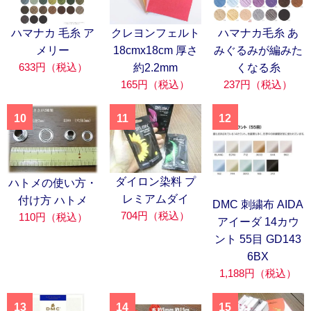
ハマナカ 毛糸 ア
クレヨンフェルト
ハマナカ毛糸 あ
メリー
18cmx18cm 厚さ
みぐるみが編みた
633円（税込）
約2.2mm
くなる糸
165円（税込）
237円（税込）
10
11
12
ダイロン染料 プ
ハトメの使い方・
レミアムダイ
付け方 ハトメ
DMC 刺繍布 AIDA
704円（税込）
110円（税込）
アイーダ 14カウ
ント 55目 GD143
6BX
1,188円（税込）
13
14
15