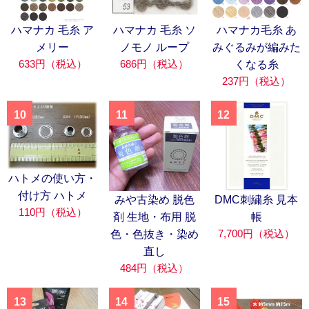
ハマナカ 毛糸 ア
ハマナカ 毛糸 ソ
ハマナカ毛糸 あ
メリー
ノモノ ループ
みぐるみが編みた
633円（税込）
686円（税込）
くなる糸
237円（税込）
10
11
12
ハトメの使い方・
付け方 ハトメ
みや古染め 脱色
DMC刺繍糸 見本
110円（税込）
剤 生地・布用 脱
帳
7,700円（税込）
色・色抜き・染め
直し
484円（税込）
13
14
15