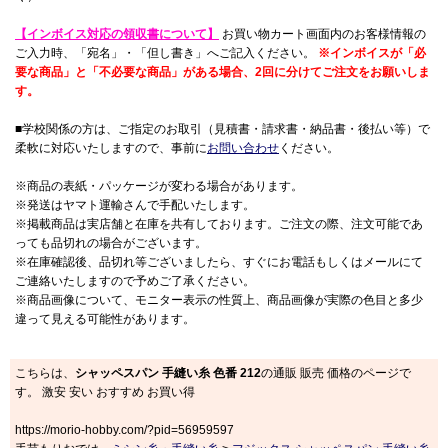
【インボイス対応の領収書について】
お買い物カート画面内のお客様情報の
ご入力時、「宛名」・「但し書き」へご記入ください。
※インボイスが「必
要な商品」と「不必要な商品」がある場合、2回に分けてご注文をお願いしま
す。
■学校関係の方は、ご指定のお取引（見積書・請求書・納品書・後払い等）で
柔軟に対応いたしますので、事前に
お問い合わせ
ください。
※商品の表紙・パッケージが変わる場合があります。
※発送はヤマト運輸さんで手配いたします。
※掲載商品は実店舗と在庫を共有しております。ご注文の際、注文可能であ
っても品切れの場合がございます。
※在庫確認後、品切れ等ございましたら、すぐにお電話もしくはメールにて
ご連絡いたしますので予めご了承ください。
※商品画像について、モニター表示の性質上、商品画像が実際の色目と多少
違って見える可能性があります。
こちらは、
シャッペスパン 手縫い糸 色番 212
の通販 販売 価格のページで
す。 激安 安い おすすめ お買い得
https://morio-hobby.com/?pid=56959597