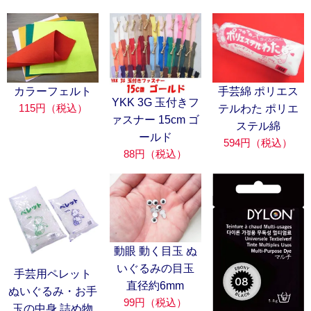
カラーフェルト
手芸綿 ポリエス
YKK 3G 玉付きフ
115円（税込）
テルわた ポリエ
ァスナー 15cm ゴ
ステル綿
ールド
594円（税込）
88円（税込）
動眼 動く目玉 ぬ
いぐるみの目玉
手芸用ペレット
直径約6mm
ぬいぐるみ・お手
99円（税込）
玉の中身 詰め物