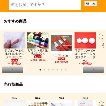
おすすめ商品
イナ
ンの
ン「
糸
26
ビリケンモス生
ダブルガーゼ生
手芸用 スチボー
地 綿100％
地 白 無地 マス
ル・素ボール 発
江戸打ち紐
ク作りなどに
泡スチロールボ
5,280円(税込)
ール
660円(税込)
550円(税込)
132円(税込)
<
>
売れ筋商品
No.1
No.2
No.3
No.4
バネ
15c