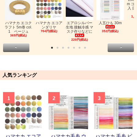
m ゴ
入 日
1,0
ハマナカ エコク
ハマナカ エコア
エアロシルバー
人五ひも 30m
ラフト 5m巻 col.
ンダリヤ
生地 接触冷感 マ
1 ベージュ
704円(税込)
スク作りなどに
352円(税込)
369円(税込)
220円(税込)
<
>
人気ランキング
1
2
3
ハマナカ エコア
ハマナカ毛糸 ウ
ハマナカ 毛糸 ピ