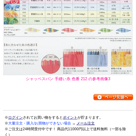
シャッペスパン 手縫い糸 色番 212 の参考画像3
※
ログイン
されてお買い物をすると
ポイント
が貯まります。
※
大量注文・購入/お買物ができない場合
→
メール注文
※ご注文は24時間受付中です！ 商品代11000円以上で送料無料（一部を除
く）