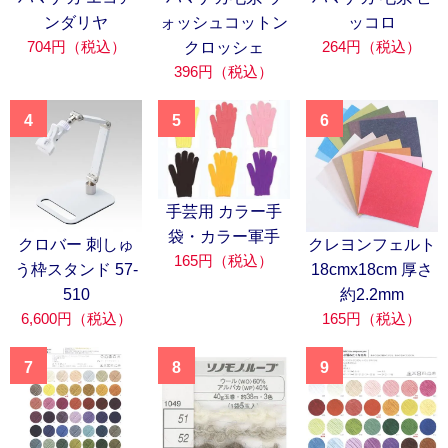
ンダリヤ
ォッシュコットン
ッコロ
704円（税込）
264円（税込）
クロッシェ
396円（税込）
4
5
6
手芸用 カラー手
袋・カラー軍手
クロバー 刺しゅ
クレヨンフェルト
165円（税込）
う枠スタンド 57-
18cmx18cm 厚さ
510
約2.2mm
6,600円（税込）
165円（税込）
7
8
9