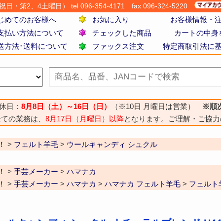
・第2、4土曜日） tel 096-354-4171
fax 096-324-5220
じめてのお客様へ
お気に入り
お客様情報・
支払い方法について
チェックした商品
カートの中身
送方法･送料について
ファックス注文
特定商取引法に
休日：
8月8日（土）～16日（日）
（※10日 月曜日は営業）
※順
全ての業務は、
8月17日（月曜日）以降
となります。ご理解・ご協力
！
>
フェルト羊毛
>
ウールキャンディ シュクル
！
>
手芸メーカー
>
ハマナカ
！
>
手芸メーカー
>
ハマナカ
>
ハマナカ フェルト羊毛
>
フェルト