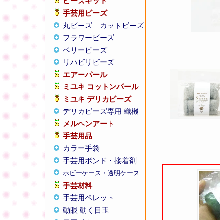
ビーズキット
手芸用ビーズ
丸ビーズ
カットビーズ
フラワービーズ
ベリービーズ
リハビリビーズ
エアーパール
ミユキ コットンパール
ミユキ デリカビーズ
デリカビーズ専用 織機
メルヘンアート
手芸用品
カラー手袋
手芸用ボンド・接着剤
ホビーケース・透明ケース
手芸材料
手芸用ペレット
動眼 動く目玉