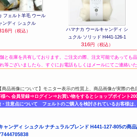
カ フェルト羊毛 ウール
ャンディ シュクル
ハマナカ ウールキャンディ シ
316
円（税込）
ュクル ソリッド H441-126-1
316
円（税込）
舗と在庫を共有しております。ご注文の際、注文可能であっても
れ等ございましたら、すぐにお電話もしくはメールにてご連絡い
商品画像について】モニター表示の性質上、商品画像が実際の色
客様へ 会員登録⇒ログイン⇒お買い物をするとショップポイント20
徴・注意点について フェルトのご購入を検討されているお客様は
ャンディ シュクル ナチュラルブレンド H441-127-805の
444705838