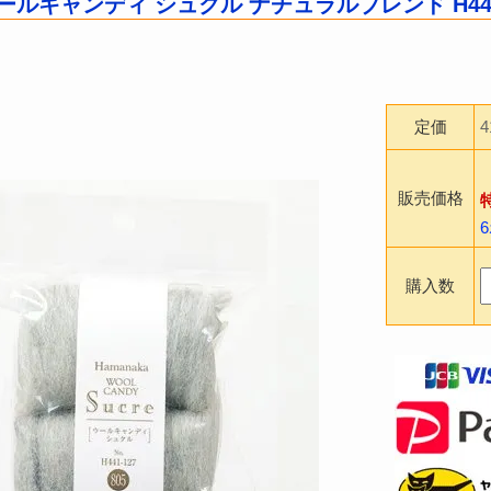
ールキャンディ シュクル ナチュラルブレンド H441-1
定価
販売価格
購入数