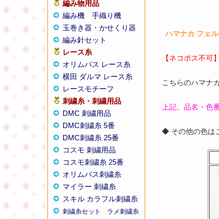
編み物用品
編み機
手織り機
玉巻き器・かせくり器
ハマナカ フェル
編み針セット
レース糸
【ネコポス不可
オリムパス レース糸
横田 ダルマ レース糸
こちらのハマナカ
レースモチーフ
刺繍糸・刺繍用品
上記、品名・色
DMC 刺繍用品
DMC刺繍糸 5番
◆ その他の色
DMC刺繍糸 25番
コスモ 刺繍用品
コスモ刺繍糸 25番
オリムパス刺繍糸
マイラー 刺繍糸
スキル カラフル刺繍糸
刺繍糸セット
ラメ刺繍糸