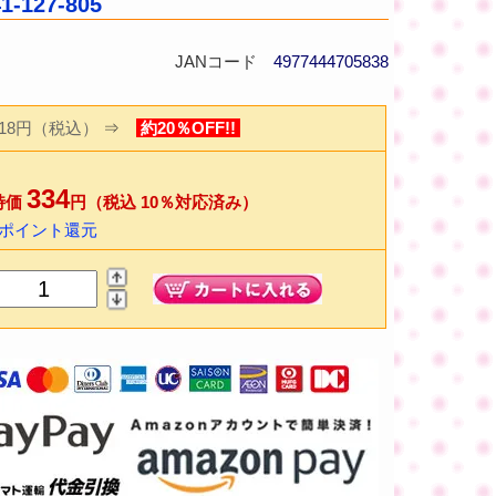
27-805
JANコード
4977444705838
418円（税込）
⇒
約20％OFF!!
334
特価
円（税込 10％対応済み）
6ポイント還元