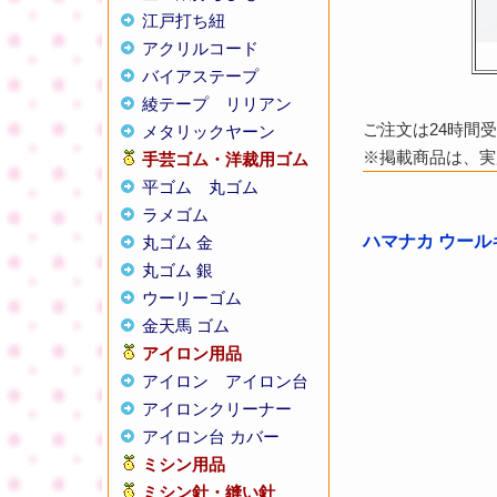
江戸打ち紐
アクリルコード
バイアステープ
綾テープ
リリアン
ご注文は24時間
メタリックヤーン
※掲載商品は、実
手芸ゴム・洋裁用ゴム
平ゴム
丸ゴム
ラメゴム
ハマナカ ウールキ
丸ゴム 金
丸ゴム 銀
ウーリーゴム
金天馬 ゴム
アイロン用品
アイロン
アイロン台
アイロンクリーナー
アイロン台 カバー
ミシン用品
ミシン針・縫い針