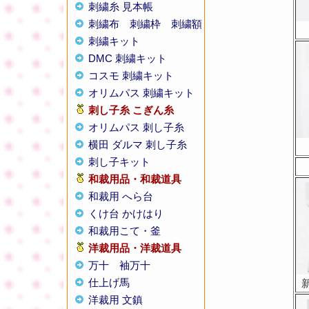
刺繍糸 見本帳
刺繍布
刺繍枠
刺繍額
刺繍キット
DMC 刺繍キット
コスモ 刺繍キット
オリムパス 刺繍キット
刺し子糸
こぎん糸
オリムパス 刺し子糸
横田 ダルマ 刺し子糸
刺し子キット
和裁用品・和裁道具
和裁用 へら台
くけ台 かけはり
和裁用こて・釜
洋裁用品・洋裁道具
万十
袖万十
仕上げ馬
洋裁用 文鎮