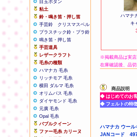
目玉ボタン
粘土
ハマナ
鈴・鳴き笛・押し笛
キ
手芸鈴
クリスマスベル
プラスチック鈴・プラ鈴
鳴き笛・押し笛
手芸道具
レザークラフト
※掲載商品は実店
毛糸の種類
在庫確認後、品切
ハマナカ 毛糸
リッチモア 毛糸
横田 ダルマ 毛糸
商品説明
【
オリムパス 毛糸
◆ はじめてのお
ダイヤモンド 毛糸
◆ フェルトの特
元廣 毛糸
Opal 毛糸
バブルクイーン
ハマナカ ウールキ
ファー毛糸 カリーヌ
JANコード 4977