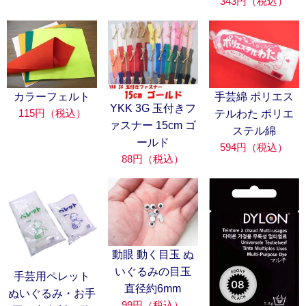
343円（税込）
カラーフェルト
手芸綿 ポリエス
YKK 3G 玉付きフ
115円（税込）
テルわた ポリエ
ァスナー 15cm ゴ
ステル綿
ールド
594円（税込）
88円（税込）
動眼 動く目玉 ぬ
いぐるみの目玉
手芸用ペレット
直径約6mm
ぬいぐるみ・お手
99円（税込）