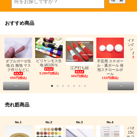
おすすめ商品
イナ
ンの
ン「
糸
26
ビリケンモス生
ダブルガーゼ生
手芸用 スチボー
地 綿100％
地 白 無地 マス
ル・素ボール 発
江戸打ち紐
ク作りなどに
泡スチロールボ
5,280円(税込)
ール
660円(税込)
550円(税込)
132円(税込)
<
>
売れ筋商品
No.1
No.2
No.3
No.4
バネ
15c
m ゴ