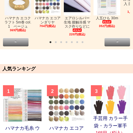
入 日
1,0
ハマナカ エコク
ハマナカ エコア
エアロシルバー
人五ひも 30m
ラフト 5m巻 col.
ンダリヤ
生地 接触冷感 マ
1 ベージュ
704円(税込)
スク作りなどに
352円(税込)
369円(税込)
220円(税込)
<
>
人気ランキング
1
2
3
手芸用 カラー手
袋・カラー軍手
ハマナカ毛糸 ウ
ハマナカ エコア
165円（税込）