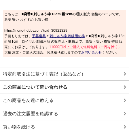
こちらは、
■廃番■ 刺しゅう枠 18cm 幅1cm
の通販 販売 価格のページです。
激安 安い おすすめ お買い得
https://morio-hobby.com/?pid=30921329
手芸もりおでは、
手芸道具
>
刺しゅう枠 刺繍用の枠
> ■廃番■ 刺しゅう枠 18c
m 幅1cm ロイヤル 刺繍用品 の販売店・取扱店で、激安・安い 格安 特価 販
売にてお届けしております。
11000円以上ご購入で送料無料（一部を除く）
大量 注文・ご購入の場合、お見積り致しますので
お問い合わせ
ください。
特定商取引法に基づく表記（返品など）
この商品について問い合わせる
この商品を友達に教える
過去の注文履歴を確認する
買い物を続ける