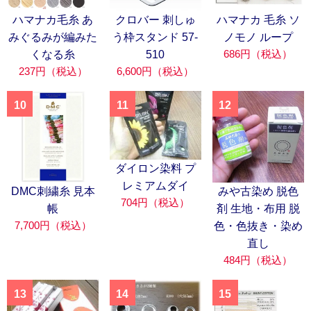
ハマナカ毛糸 あ
クロバー 刺しゅ
ハマナカ 毛糸 ソ
みぐるみが編みた
う枠スタンド 57-
ノモノ ループ
686円（税込）
くなる糸
510
237円（税込）
6,600円（税込）
10
11
12
ダイロン染料 プ
レミアムダイ
DMC刺繍糸 見本
みや古染め 脱色
704円（税込）
帳
剤 生地・布用 脱
7,700円（税込）
色・色抜き・染め
直し
484円（税込）
13
14
15