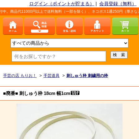
ログイン（ポイントが貯まる）
|
会員登録（無料）
11000円以上で送料無料（一部を除く）、ネコポス1通250円（厚さなど条件あり
手芸の店 もりお！
>
手芸道具
>
刺しゅう枠 刺繍用の枠
■廃番■ 刺しゅう枠 18cm 幅1cm