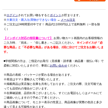
※
ログイン
されてお買い物をすると
ポイント
が貯まります。
※
大量注文・購入/お買物ができない場合
→
メール注文
※ご注文は24時間受付中です！ 商品代11000円以上で送料無料（一部を除
く）
【インボイス対応の領収書について】
お買い物カート画面内のお客様情報の
ご入力時、「宛名」・「但し書き」へご記入ください。
※インボイスが「必
要な商品」と「不必要な商品」がある場合、2回に分けてご注文をお願いしま
す。
■学校関係の方は、ご指定のお取引（見積書・請求書・納品書・後払い等）で
柔軟に対応いたしますので、事前に
お問い合わせ
ください。
※商品の表紙・パッケージが変わる場合があります。
※発送はヤマト運輸さんで手配いたします。
※掲載商品は実店舗と在庫を共有しております。ご注文の際、注文可能であ
っても品切れの場合がございます。
※在庫確認後、品切れ等ございましたら、すぐにお電話もしくはメールにて
ご連絡いたしますので予めご了承ください。
※商品画像について、モニター表示の性質上、商品画像が実際の色目と多少
違って見える可能性があります。