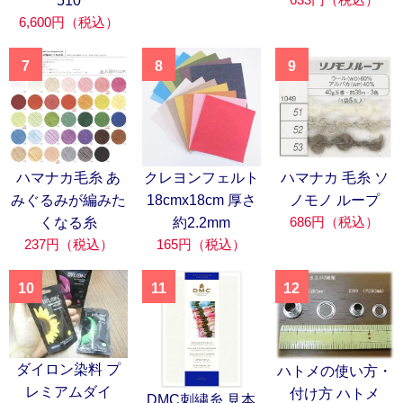
510
6,600円（税込）
7
8
9
ハマナカ毛糸 あ
クレヨンフェルト
ハマナカ 毛糸 ソ
みぐるみが編みた
18cmx18cm 厚さ
ノモノ ループ
686円（税込）
くなる糸
約2.2mm
237円（税込）
165円（税込）
10
11
12
ダイロン染料 プ
ハトメの使い方・
レミアムダイ
付け方 ハトメ
DMC刺繍糸 見本