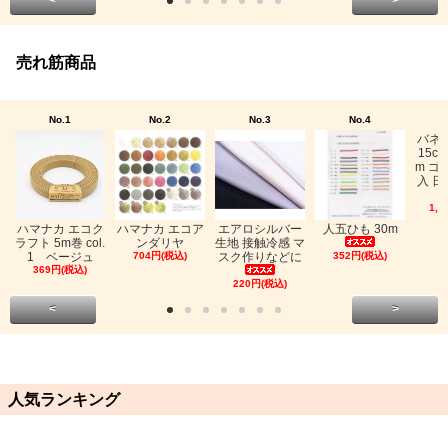
売れ筋商品
No.1
No.2
No.3
No.4
バネ
15c
m ゴ
入 日
1,0
ハマナカ エコク
ハマナカ エコア
エアロシルバー
人五ひも 30m
ラフト 5m巻 col.
ンダリヤ
生地 接触冷感 マ
1 ベージュ
704円(税込)
スク作りなどに
352円(税込)
369円(税込)
220円(税込)
<
>
人気ランキング