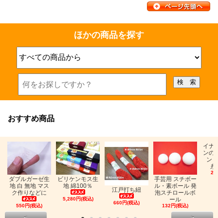
ほかの商品を探す
おすすめ商品
イナ
ンの
ン「
糸
26
ビリケンモス生
ダブルガーゼ生
手芸用 スチボー
地 綿100％
地 白 無地 マス
ル・素ボール 発
江戸打ち紐
ク作りなどに
泡スチロールボ
5,280円(税込)
ール
660円(税込)
550円(税込)
132円(税込)
<
>