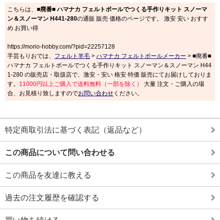
こちらは、
■廃番■ ハマナカ フェルトボールでつくる手作りキット スノーマ
ン＆スノーマン H441-280
の通販 販売 価格のページです。 激安 安い おすす
め お買い得
https://morio-hobby.com/?pid=22257128
手芸もりおでは、
フェルト羊毛
>
ハマナカ フェルトボールメーカー
> ■廃番■
ハマナカ フェルトボールでつくる手作りキット スノーマン＆スノーマン H44
1-280 の販売店・取扱店で、激安・安い 格安 特価 販売にてお届けしておりま
す。
11000円以上ご購入で送料無料（一部を除く）
大量 注文・ご購入の場
合、お見積り致しますので
お問い合わせ
ください。
特定商取引法に基づく表記（返品など）
この商品について問い合わせる
この商品を友達に教える
過去の注文履歴を確認する