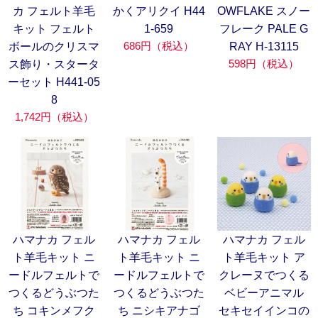
カ フェルト羊毛
かくアリクイ H44
OWFLAKE スノー
キット フェルト
1-659
フレーク PALE G
686円（税込）
ボールのクリスマ
RAY H-13115
598円（税込）
ス飾り・スタータ
ーセット H441-05
8
1,742円（税込）
ハマナカ フェル
ハマナカ フェル
ハマナカ フェル
ト羊毛キット ニ
ト羊毛キット ニ
ト羊毛キット ア
ードルフェルトで
ードルフェルトで
クレーヌでつくる
つくるどうぶつた
つくるどうぶつた
ベビーアニマル
ち コキンメフク
ち ニシキアナゴ
セキセイインコの