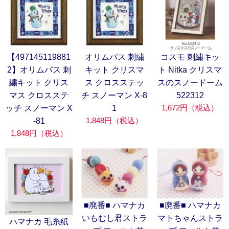
【497145119881
オリムパス 刺繍
コスモ 刺繍キッ
2】オリムパス 刺
キット クリスマ
ト Nitka クリスマ
繍キット クリス
ス クロスステッ
スのスノードーム
マス クロスステ
チ スノーマン X-8
522312
1,672円（税込）
ッチ スノーマン X
1
1,848円（税込）
-81
1,848円（税込）
■廃番■ ハマナカ
■廃番■ ハマナカ
いもむし君ストラ
マトちゃんストラ
ハマナカ 毛糸紙