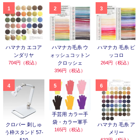
1
2
3
ハマナカ エコア
ハマナカ毛糸 ウ
ハマナカ 毛糸 ピ
ンダリヤ
ォッシュコットン
ッコロ
704円（税込）
264円（税込）
クロッシェ
396円（税込）
4
5
6
手芸用 カラー手
袋・カラー軍手
クロバー 刺しゅ
ハマナカ 毛糸 ア
165円（税込）
う枠スタンド 57-
メリー
633円（税込）