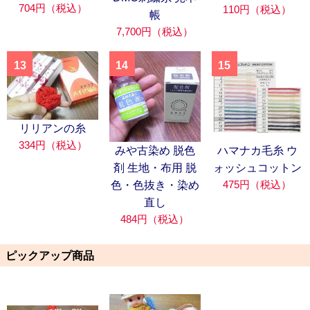
704円（税込）
110円（税込）
帳
7,700円（税込）
13
14
15
リリアンの糸
334円（税込）
みや古染め 脱色
ハマナカ毛糸 ウ
剤 生地・布用 脱
ォッシュコットン
475円（税込）
色・色抜き・染め
直し
484円（税込）
ピックアップ商品