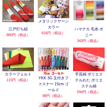
メタリックヤーン
カラー
江戸打ち紐
ハマナカ 毛糸 ボ
616円（税込）
660円（税込）
ニー
343円（税込）
カラーフェルト
手芸綿 ポリエス
YKK 3G 玉付きフ
115円（税込）
テルわた ポリエ
ァスナー 15cm ゴ
ステル綿
ールド
594円（税込）
88円（税込）