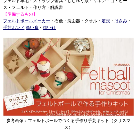
フェルト羊毛・ストラップ金具・ししゅう糸・リボン・目・ビー
ズ・フェルト・作り方・解説書
【準備するもの】
フェルトボールメーカー
・石鹸・洗面器・タオル・
定規
・
はさみ
・
手芸ボンド
縫い糸
・
縫い針
参考画像：フェルトボールでつくる手作り手芸キット（クリスマ
ス）