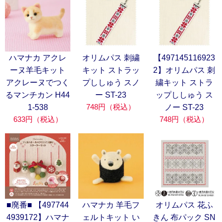
ハマナカ アクレ
オリムパス 刺繍
【497145116923
ーヌ羊毛キット
キット ストラッ
2】オリムパス 刺
アクレーヌでつく
プししゅう スノ
繍キット ストラ
るマンチカン H44
ー ST-23
ップししゅう ス
748円（税込）
1-538
ノー ST-23
633円（税込）
748円（税込）
■廃番■ 【497744
ハマナカ 羊毛フ
オリムパス 花ふ
4939172】ハマナ
ェルトキット い
きん 布パック SN