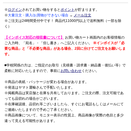
※
ログイン
されてお買い物をすると
ポイント
が貯まります。
※
大量注文・購入/お買物ができない場合
→
メール注文
※ご注文は24時間受付中です！ 商品代11000円以上で送料無料（一部を除
く）
【インボイス対応の領収書について】
お買い物カート画面内のお客様情報の
ご入力時、「宛名」・「但し書き」へご記入ください。
※インボイスが「必
要な商品」と「不必要な商品」がある場合、2回に分けてご注文をお願いしま
す。
■学校関係の方は、ご指定のお取引（見積書・請求書・納品書・後払い等）で
柔軟に対応いたしますので、事前に
お問い合わせ
ください。
※商品の表紙・パッケージが変わる場合があります。
※発送はヤマト運輸さんで手配いたします。
※掲載商品は実店舗と在庫を共有しております。ご注文の際、注文可能であ
っても品切れの場合がございます。
※在庫確認後、品切れ等ございましたら、すぐにお電話もしくはメールにて
ご連絡いたしますので予めご了承ください。
※商品画像について、モニター表示の性質上、商品画像が実際の色目と多少
違って見える可能性があります。