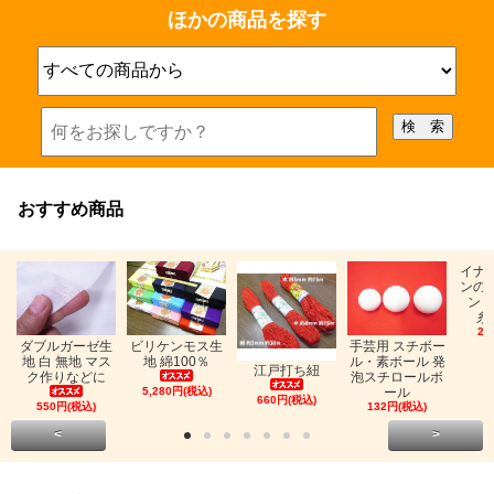
ほかの商品を探す
おすすめ商品
イナ
ンの
ン「
糸
26
ビリケンモス生
ダブルガーゼ生
手芸用 スチボー
地 綿100％
地 白 無地 マス
ル・素ボール 発
江戸打ち紐
ク作りなどに
泡スチロールボ
5,280円(税込)
ール
660円(税込)
550円(税込)
132円(税込)
<
>