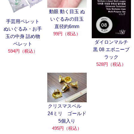
動眼 動く目玉 ぬ
いぐるみの目玉
手芸用ペレット
直径約6mm
ぬいぐるみ・お手
99円（税込）
玉の中身 詰め物
ダイロンマルチ
ペレット
黒 08 エボニーブ
594円（税込）
ラック
528円（税込）
クリスマスベル
24ミリ ゴールド
5個入り
495円（税込）