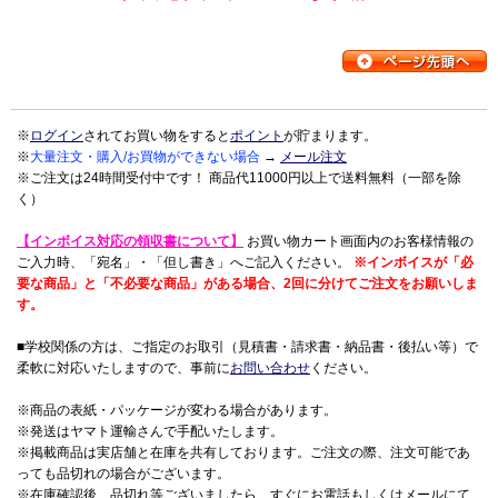
※
ログイン
されてお買い物をすると
ポイント
が貯まります。
※
大量注文・購入/お買物ができない場合
→
メール注文
※ご注文は24時間受付中です！ 商品代11000円以上で送料無料（一部を除
く）
【インボイス対応の領収書について】
お買い物カート画面内のお客様情報の
ご入力時、「宛名」・「但し書き」へご記入ください。
※インボイスが「必
要な商品」と「不必要な商品」がある場合、2回に分けてご注文をお願いしま
す。
■学校関係の方は、ご指定のお取引（見積書・請求書・納品書・後払い等）で
柔軟に対応いたしますので、事前に
お問い合わせ
ください。
※商品の表紙・パッケージが変わる場合があります。
※発送はヤマト運輸さんで手配いたします。
※掲載商品は実店舗と在庫を共有しております。ご注文の際、注文可能であ
っても品切れの場合がございます。
※在庫確認後、品切れ等ございましたら、すぐにお電話もしくはメールにて