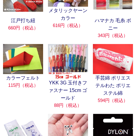
メタリックヤーン
カラー
江戸打ち紐
ハマナカ 毛糸 ボ
616円（税込）
660円（税込）
ニー
343円（税込）
カラーフェルト
手芸綿 ポリエス
YKK 3G 玉付きフ
115円（税込）
テルわた ポリエ
ァスナー 15cm ゴ
ステル綿
ールド
594円（税込）
88円（税込）