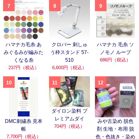
7
8
9
ハマナカ毛糸 あ
クロバー 刺しゅ
ハマナカ 毛糸 ソ
みぐるみが編みた
う枠スタンド 57-
ノモノ ループ
686円（税込）
くなる糸
510
237円（税込）
6,600円（税込）
10
11
12
ダイロン染料 プ
レミアムダイ
DMC刺繍糸 見本
みや古染め 脱色
704円（税込）
帳
剤 生地・布用 脱
7,700円（税込）
色・色抜き・染め