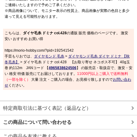
ご連絡いたしますので予めご了承ください。
※商品画像について、モニター表示の性質上、商品画像が実際の色目と多少
違って見える可能性があります。
こちらは、
ダイヤ毛糸 ドミナ col.428
の通販 販売 価格のページです。 激安
安い おすすめ お買い得
https://morio-hobby.com/?pid=192541542
手芸もりおでは、
ダイヤモンド 毛糸
>
ダイヤモンド毛糸 ダイヤ ドミナ 【秋
冬毛糸】
> ダイヤ毛糸 ドミナ col.428 【お取り寄せ ネコポス不可】 40g玉
巻 約112m JANコード 【
4965838624506
】 の販売店・取扱店で、激安・安
い 格安 特価 販売にてお届けしております。
11000円以上ご購入で送料無料
（一部を除く）
大量 注文・ご購入の場合、お見積り致しますので
お問い合わ
せ
ください。
特定商取引法に基づく表記（返品など）
この商品について問い合わせる
この商品を友達に教える