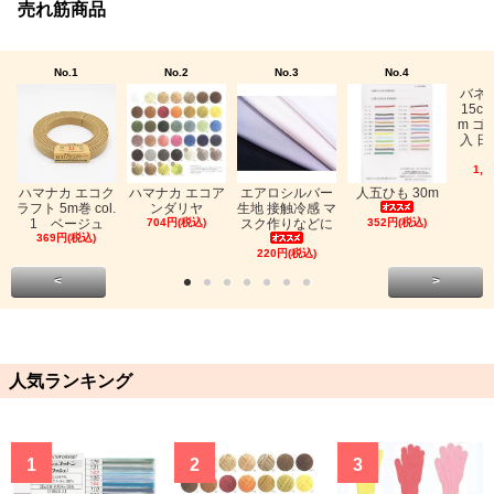
売れ筋商品
No.1
No.2
No.3
No.4
バネ
15c
m ゴ
入 日
1,0
ハマナカ エコク
ハマナカ エコア
エアロシルバー
人五ひも 30m
ラフト 5m巻 col.
ンダリヤ
生地 接触冷感 マ
1 ベージュ
704円(税込)
スク作りなどに
352円(税込)
369円(税込)
220円(税込)
<
>
人気ランキング
1
2
3